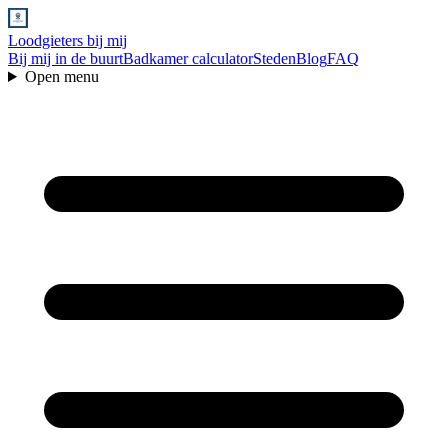
Loodgieters bij mij
Bij mij in de buurt
Badkamer calculator
Steden
Blog
FAQ
Open menu