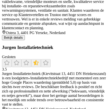
vakbekwame, vriendelijke monteurs en snelle, kwalitatieve service
bij installatie- en reparatiewerkzaamheden zoals
verwarmingssystemen, ventilatie en sanitair. Klanten waarderen de
service op Klantenvertellen en Trustoo met hoge scores en
vertrouwen. Wel is er in enkele reviews melding van gebrekkige
communicatie en gemiste afspraken, wat wijst op aandachtspunt in
klantencontact en planning.
Ostrea 3, 4401 PG Yerseke, Nederland
Bekijk details
Jurgen Installatietechniek
Gesloten
3.5
Jurgen Installatietechniek (Kievitstraat 13, 4451 DN Heinkenszand)
is een loodgieters-/installatietechniekbedrijf met momenteel een zeer
hoge Google Places waardering (gemiddeld 5,0) op basis van
slechts twee reviews. De beschikbare feedback is positief en richt
zich op professionaliteit en nette afwerking (“bekwaam, vriendelijk
en netjes gewerkt”), maar door het geringe aantal beoordelingen is
het moeilijk om solide trends over betrouwbaarheid en consistentie
vast te stellen.