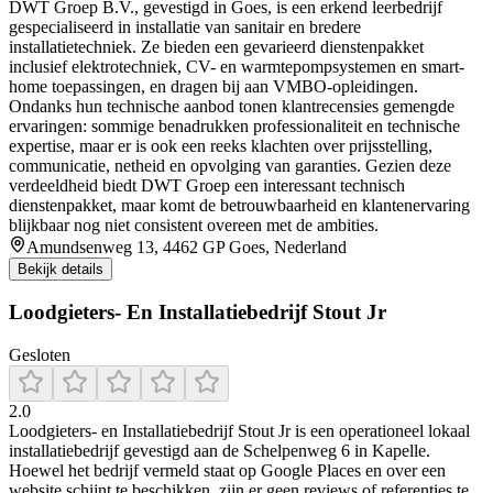
DWT Groep B.V., gevestigd in Goes, is een erkend leerbedrijf
gespecialiseerd in installatie van sanitair en bredere
installatietechniek. Ze bieden een gevarieerd dienstenpakket
inclusief elektrotechniek, CV- en warmtepompsystemen en smart-
home toepassingen, en dragen bij aan VMBO-opleidingen.
Ondanks hun technische aanbod tonen klantrecensies gemengde
ervaringen: sommige benadrukken professionaliteit en technische
expertise, maar er is ook een reeks klachten over prijsstelling,
communicatie, netheid en opvolging van garanties. Gezien deze
verdeeldheid biedt DWT Groep een interessant technisch
dienstenpakket, maar komt de betrouwbaarheid en klantenervaring
blijkbaar nog niet consistent overeen met de ambities.
Amundsenweg 13, 4462 GP Goes, Nederland
Bekijk details
Loodgieters- En Installatiebedrijf Stout Jr
Gesloten
2.0
Loodgieters- en Installatiebedrijf Stout Jr is een operationeel lokaal
installatiebedrijf gevestigd aan de Schelpenweg 6 in Kapelle.
Hoewel het bedrijf vermeld staat op Google Places en over een
website schijnt te beschikken, zijn er geen reviews of referenties te