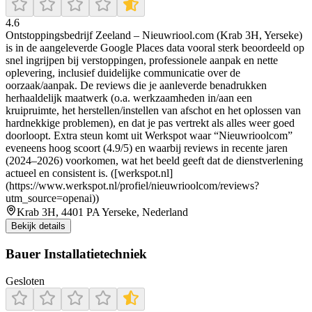
4.6
Ontstoppingsbedrijf Zeeland – Nieuwriool.com (Krab 3H, Yerseke)
is in de aangeleverde Google Places data vooral sterk beoordeeld op
snel ingrijpen bij verstoppingen, professionele aanpak en nette
oplevering, inclusief duidelijke communicatie over de
oorzaak/aanpak. De reviews die je aanleverde benadrukken
herhaaldelijk maatwerk (o.a. werkzaamheden in/aan een
kruipruimte, het herstellen/instellen van afschot en het oplossen van
hardnekkige problemen), en dat je pas vertrekt als alles weer goed
doorloopt. Extra steun komt uit Werkspot waar “Nieuwrioolcom”
eveneens hoog scoort (4.9/5) en waarbij reviews in recente jaren
(2024–2026) voorkomen, wat het beeld geeft dat de dienstverlening
actueel en consistent is. ([werkspot.nl]
(https://www.werkspot.nl/profiel/nieuwrioolcom/reviews?
utm_source=openai))
Krab 3H, 4401 PA Yerseke, Nederland
Bekijk details
Bauer Installatietechniek
Gesloten