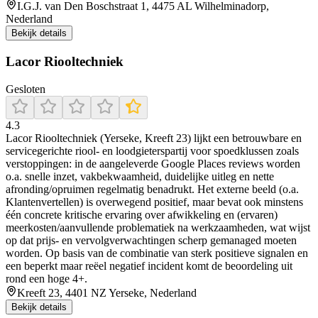
I.G.J. van Den Boschstraat 1, 4475 AL Wilhelminadorp,
Nederland
Bekijk details
Lacor Riooltechniek
Gesloten
4.3
Lacor Riooltechniek (Yerseke, Kreeft 23) lijkt een betrouwbare en
servicegerichte riool- en loodgieterspartij voor spoedklussen zoals
verstoppingen: in de aangeleverde Google Places reviews worden
o.a. snelle inzet, vakbekwaamheid, duidelijke uitleg en nette
afronding/opruimen regelmatig benadrukt. Het externe beeld (o.a.
Klantenvertellen) is overwegend positief, maar bevat ook minstens
één concrete kritische ervaring over afwikkeling en (ervaren)
meerkosten/aanvullende problematiek na werkzaamheden, wat wijst
op dat prijs- en vervolgverwachtingen scherp gemanaged moeten
worden. Op basis van de combinatie van sterk positieve signalen en
een beperkt maar reëel negatief incident komt de beoordeling uit
rond een hoge 4+.
Kreeft 23, 4401 NZ Yerseke, Nederland
Bekijk details