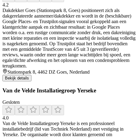
4.2
Dakdekker Goes (Stationspark 8, Goes) positioneert zich als
dakgerelateerde aannemer/dakdekker en wordt in de (beschikbare)
Google Places- en Trustpilot-signalen vooral gekoppeld aan een
klantgerichte aanpak en zichtbaar resultaat: in Google Places
worden o.a. een rustige communicatie zonder druk, een dakreiniging
met kleine reparaties en een inspectie waarbij de isolatielaag volledig
is nagekeken genoemd. Op Trustpilot staat het bedrijf bovendien
met een gemiddelde TrustScore van 4/5 uit 3 (geverifieerde)
reviews, waarin onder meer geen lange wachttijden bij spoed, een
egale/dichte afwerking en het oplossen van een condensprobleem
terugkomen.
Stationspark 8, 4462 DZ Goes, Nederland
Bekijk details
Van de Velde Installatiegroep Yerseke
Gesloten
4.0
Van de Velde Installatiegroep Yerseke is een professioneel
installatiebedrijf (lid van Techniek Nederland) met vestiging in
Yerseke. De organisatie wordt door klanten geroemd om