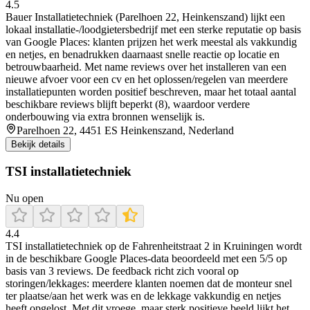
4.5
Bauer Installatietechniek (Parelhoen 22, Heinkenszand) lijkt een
lokaal installatie-/loodgietersbedrijf met een sterke reputatie op basis
van Google Places: klanten prijzen het werk meestal als vakkundig
en netjes, en benadrukken daarnaast snelle reactie op locatie en
betrouwbaarheid. Met name reviews over het installeren van een
nieuwe afvoer voor een cv en het oplossen/regelen van meerdere
installatiepunten worden positief beschreven, maar het totaal aantal
beschikbare reviews blijft beperkt (8), waardoor verdere
onderbouwing via extra bronnen wenselijk is.
Parelhoen 22, 4451 ES Heinkenszand, Nederland
Bekijk details
TSI installatietechniek
Nu open
4.4
TSI installatietechniek op de Fahrenheitstraat 2 in Kruiningen wordt
in de beschikbare Google Places-data beoordeeld met een 5/5 op
basis van 3 reviews. De feedback richt zich vooral op
storingen/lekkages: meerdere klanten noemen dat de monteur snel
ter plaatse/aan het werk was en de lekkage vakkundig en netjes
heeft opgelost. Met dit vroege, maar sterk positieve beeld lijkt het