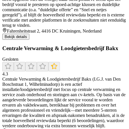
bedrijf vooral te presteren op spoed-achtige klussen en duidelijke
communicatie (o.a. “duidelijke offerte” en “Snel en netjes
geregeld”), al blijft de hoeveelheid reviewdata beperkt en is externe
verificatie met andere platformen in de zoekresultaten niet eenduidig
terug te vinden.
Fahrenheitstraat 2, 4416 DC Kruiningen, Nederland
Bekijk details
Centrale Verwarming & Loodgietersbedrijf Bakx
Gesloten
4.3
Centrale Verwarming & Loodgietersbedrijf Bakx (I.G.J. van Den
Boschstraat 1, Wilhelminadorp) is een actief
installatie/loodgietersbedrijf met focus op centrale verwarming en
service zoals onderhoud en storingen aan cv-ketels. Op basis van de
aangeleverde beoordelingen lijkt de service vooral te worden
ervaren als vakbekwaam, bereikbaar bij problemen en over het
algemeen professioneel en vriendelijk—met meerdere 5-sterren
ervaringen die kwaliteit en afspraak-nakomen benadrukken, al is de
totale hoeveelheid reviewdata beperkt (6 beoordelingen), waardoor
verdere onderbouwing via extra bronnen wenselijk blijft.