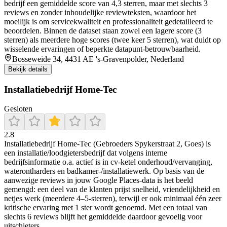
bedrijf een gemiddelde score van 4,3 sterren, maar met slechts 3
reviews en zonder inhoudelijke reviewteksten, waardoor het
moeilijk is om servicekwaliteit en professionaliteit gedetailleerd te
beoordelen. Binnen de dataset staan zowel een lagere score (3
sterren) als meerdere hoge scores (twee keer 5 sterren), wat duidt op
wisselende ervaringen of beperkte datapunt-betrouwbaarheid.
Bosseweide 34, 4431 AE 's-Gravenpolder, Nederland
Bekijk details
Installatiebedrijf Home-Tec
Gesloten
2.8
Installatiebedrijf Home-Tec (Gebroeders Spykerstraat 2, Goes) is
een installatie/loodgietersbedrijf dat volgens interne
bedrijfsinformatie o.a. actief is in cv-ketel onderhoud/vervanging,
waterontharders en badkamer-/installatiewerk. Op basis van de
aanwezige reviews in jouw Google Places-data is het beeld
gemengd: een deel van de klanten prijst snelheid, vriendelijkheid en
netjes werk (meerdere 4–5-sterren), terwijl er ook minimaal één zeer
kritische ervaring met 1 ster wordt genoemd. Met een totaal van
slechts 6 reviews blijft het gemiddelde daardoor gevoelig voor
uitschieters.