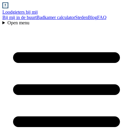
Loodgieters bij mij
Bij mij in de buurt
Badkamer calculator
Steden
Blog
FAQ
Open menu