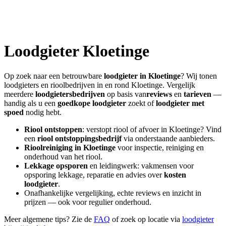
Loodgieter
Kloetinge
Op zoek naar een betrouwbare
loodgieter in
Kloetinge
? Wij tonen
loodgieters en rioolbedrijven in en rond
Kloetinge
. Vergelijk
meerdere
loodgietersbedrijven
op basis van
reviews
en
tarieven
—
handig als u een
goedkope loodgieter
zoekt of
loodgieter met
spoed
nodig hebt.
Riool ontstoppen
: verstopt riool of afvoer in
Kloetinge
? Vind
een
riool ontstoppingsbedrijf
via onderstaande aanbieders.
Rioolreiniging in
Kloetinge
voor inspectie, reiniging en
onderhoud van het riool.
Lekkage opsporen
en leidingwerk: vakmensen voor
opsporing lekkage, reparatie en advies over
kosten
loodgieter
.
Onafhankelijke vergelijking, echte reviews en inzicht in
prijzen — ook voor regulier onderhoud.
Meer algemene tips? Zie de
FAQ
of zoek op locatie via
loodgieter