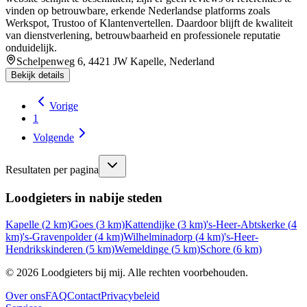
vinden op betrouwbare, erkende Nederlandse platforms zoals
Werkspot, Trustoo of Klantenvertellen. Daardoor blijft de kwaliteit
van dienstverlening, betrouwbaarheid en professionele reputatie
onduidelijk.
Schelpenweg 6, 4421 JW Kapelle, Nederland
Bekijk details
Vorige
1
Volgende
Resultaten per pagina
Loodgieters in nabije steden
Kapelle
(
2
km)
Goes
(
3
km)
Kattendijke
(
3
km)
's-Heer-Abtskerke
(
4
km)
's-Gravenpolder
(
4
km)
Wilhelminadorp
(
4
km)
's-Heer-
Hendrikskinderen
(
5
km)
Wemeldinge
(
5
km)
Schore
(
6
km)
©
2026
Loodgieters bij mij. Alle rechten voorbehouden.
Over ons
FAQ
Contact
Privacybeleid