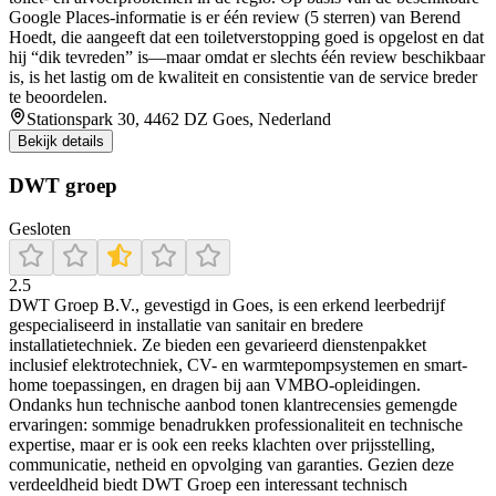
Google Places-informatie is er één review (5 sterren) van Berend
Hoedt, die aangeeft dat een toiletverstopping goed is opgelost en dat
hij “dik tevreden” is—maar omdat er slechts één review beschikbaar
is, is het lastig om de kwaliteit en consistentie van de service breder
te beoordelen.
Stationspark 30, 4462 DZ Goes, Nederland
Bekijk details
DWT groep
Gesloten
2.5
DWT Groep B.V., gevestigd in Goes, is een erkend leerbedrijf
gespecialiseerd in installatie van sanitair en bredere
installatietechniek. Ze bieden een gevarieerd dienstenpakket
inclusief elektrotechniek, CV- en warmtepompsystemen en smart-
home toepassingen, en dragen bij aan VMBO-opleidingen.
Ondanks hun technische aanbod tonen klantrecensies gemengde
ervaringen: sommige benadrukken professionaliteit en technische
expertise, maar er is ook een reeks klachten over prijsstelling,
communicatie, netheid en opvolging van garanties. Gezien deze
verdeeldheid biedt DWT Groep een interessant technisch