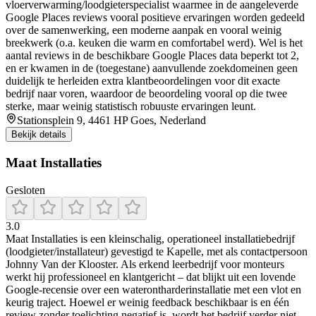
vloerverwarming/loodgieterspecialist waarmee in de aangeleverde
Google Places reviews vooral positieve ervaringen worden gedeeld
over de samenwerking, een moderne aanpak en vooral weinig
breekwerk (o.a. keuken die warm en comfortabel werd). Wel is het
aantal reviews in de beschikbare Google Places data beperkt tot 2,
en er kwamen in de (toegestane) aanvullende zoekdomeinen geen
duidelijk te herleiden extra klantbeoordelingen voor dit exacte
bedrijf naar voren, waardoor de beoordeling vooral op die twee
sterke, maar weinig statistisch robuuste ervaringen leunt.
Stationsplein 9, 4461 HP Goes, Nederland
Bekijk details
Maat Installaties
Gesloten
3.0
Maat Installaties is een kleinschalig, operationeel installatiebedrijf
(loodgieter/installateur) gevestigd te Kapelle, met als contactpersoon
Johnny Van der Klooster. Als erkend leerbedrijf voor monteurs
werkt hij professioneel en klantgericht – dat blijkt uit een lovende
Google-recensie over een waterontharderinstallatie met een vlot en
keurig traject. Hoewel er weinig feedback beschikbaar is en één
review zonder toelichting negatief is, wordt het bedrijf verder niet