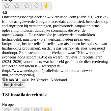
4.6
Ontstoppingsbedrijf Zeeland – Nieuwriool.com (Krab 3H, Yerseke)
is in de aangeleverde Google Places data vooral sterk beoordeeld op
snel ingrijpen bij verstoppingen, professionele aanpak en nette
oplevering, inclusief duidelijke communicatie over de
oorzaak/aanpak. De reviews die je aanleverde benadrukken
herhaaldelijk maatwerk (o.a. werkzaamheden in/aan een
kruipruimte, het herstellen/instellen van afschot en het oplossen van
hardnekkige problemen), en dat je pas vertrekt als alles weer goed
doorloopt. Extra steun komt uit Werkspot waar “Nieuwrioolcom”
eveneens hoog scoort (4.9/5) en waarbij reviews in recente jaren
(2024–2026) voorkomen, wat het beeld geeft dat de dienstverlening
actueel en consistent is. ([werkspot.nl]
(https://www.werkspot.nl/profiel/nieuwrioolcom/reviews?
utm_source=openai))
Krab 3H, 4401 PA Yerseke, Nederland
Bekijk details
TSI installatietechniek
Nu open