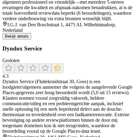
algemeen professioneel en vriendelijk—met meerdere 5-sterren
ervaringen die kwaliteit en afspraak-nakomen benadrukken, al is de
totale hoeveelheid reviewdata beperkt (6 beoordelingen), waardoor
verdere onderbouwing via extra bronnen wenselijk blijft.
I.G.J. van Den Boschstraat 1, 4475 AL Wilhelminadorp,
Nederland
Bekijk details
Dyndox Service
Gesloten
4.3
Dyndox Service (Fluitekruidstraat 30, Goes) is een
loodgieter/algemeen aannemer die volgens de aangeleverde Google
Places-gegevens zeer hoog beoordeeld wordt (5,0 uit 15 reviews).
Klanten noemen vooral zorgvuldig vakwerk, heldere
communicatie/uitleg en een probleemgerichte aanpak, inclusief
snelle oplossing bij een sterk beperkend defect aan de douche-
thermostaat en tevredenheid over een badkamer­renovatie. Externe
bevestiging op andere reviewplatformen binnen de door mij
toegestane domeinen kon ik niet terugvinden, waardoor de
beoordeling vooral op de Google Places-data leunt.