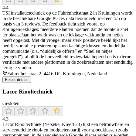
4.4
TSI installatietechniek op de Fahrenheitstraat 2 in Kruiningen wordt
in de beschikbare Google Places-data beoordeeld met een 5/5 op
basis van 3 reviews. De feedback richt zich vooral op
storingen/lekkages: meerdere klanten noemen dat de monteur snel
ter plaatse/aan het werk was en de lekkage vakkundig en netjes
heeft opgelost. Met dit vroege, maar sterk positieve beeld lijkt het
bedrijf vooral te presteren op spoed-achtige klussen en duidelijke
communicatie (o.a. “duidelijke offerte” en “Snel en netjes
geregeld”), al blijft de hoeveelheid reviewdata beperkt en is externe
verificatie met andere platformen in de zoekresultaten niet eenduidig
terug te vinden.
Fahrenheitstraat 2, 4416 DC Kruiningen, Nederland
Bekijk details
Lacor Riooltechniek
Gesloten
4.3
Lacor Riooltechniek (Yerseke, Kreeft 23) lijkt een betrouwbare en
servicegerichte riool- en loodgieterspartij voor spoedklussen zoals
verstoppingen: in de aangeleverde Google Places reviews worden