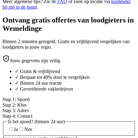
Meer algemene tips? Zie de
FAQ
of zoek op locatie via
loodgieter
bij mij in de buurt
.
Ontvang gratis offertes van loodgieters in
Wemeldinge
Binnen 2 minuten geregeld. Gratis en vrijblijvend vergelijken van
loodgieters in jouw regio.
Jouw gegevens zijn veilig
✓ Gratis & vrijblijvend
✓ Bespaar tot 40% door te vergelijken
✓ Binnen 24 uur reactie
✓ Geverifieerde vakbedrijven
Stap
1
:
Spoed
Stap
2
:
Klus
Stap
3
:
Adres
Stap
4
:
Contact
Is het spoed? (binnen 24 uur)
Ja
Nee