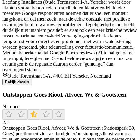
Leeflang Installaties (Oude Torenstraat 1-A, Yerseke) wordt door
klanten vooral beoordeeld op snelheid en klantvriendelijkheid:
meerdere Google-respondenten noemen dat er snel een monteur
langskomt en dat men zoekt naar de echte oorzaak, met positieve
ervaringen bij o.a. warmwaterproblemen. Tegelijkertijd is het beeld
duidelijk niet unaniem positief: er staat ook een zeer kritische review
tussen waarin na een cv-ketel/vervangingsopdracht lekkages,
terugkomst voor correcties en problemen met warm water/storing
worden genoemd, plus teleurstelling over facturatie/communicatie.
Met het beperkte aantal Google Places reviews (21 totaal genoemd
in je input, terwijl er hier 5 voorbeeldreviews zijn) en een mix van
ervaringen is de reputatie daarom eerder “gemengd” dan
overtuigend stabiel.
Oude Torenstraat 1-A, 4401 EH Yerseke, Nederland
Bekijk details
Ontstoppen Goes Riool, Afvoer, Wc & Gootsteen
Nu open
2.5
Ontstoppen Goes Riool, Afvoer, Wc & Gootsteen (Stationspark 30,
Goes) positioneert zich als loodgieter/ontstoppingsdienst voor o.a.
toilet- en afvoerproblemen in de regio. Op basis van de beschikbare