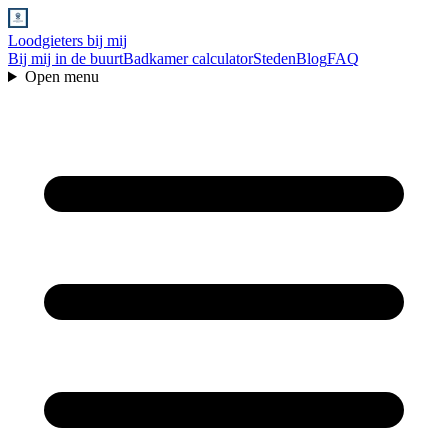
Loodgieters bij mij
Bij mij in de buurt
Badkamer calculator
Steden
Blog
FAQ
Open menu