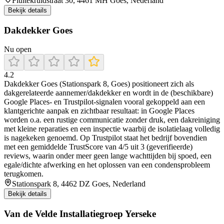
Fluitekruidstraat 30, 4461 MH Goes, Nederland
Bekijk details
Dakdekker Goes
Nu open
4.2
Dakdekker Goes (Stationspark 8, Goes) positioneert zich als
dakgerelateerde aannemer/dakdekker en wordt in de (beschikbare)
Google Places- en Trustpilot-signalen vooral gekoppeld aan een
klantgerichte aanpak en zichtbaar resultaat: in Google Places
worden o.a. een rustige communicatie zonder druk, een dakreiniging
met kleine reparaties en een inspectie waarbij de isolatielaag volledig
is nagekeken genoemd. Op Trustpilot staat het bedrijf bovendien
met een gemiddelde TrustScore van 4/5 uit 3 (geverifieerde)
reviews, waarin onder meer geen lange wachttijden bij spoed, een
egale/dichte afwerking en het oplossen van een condensprobleem
terugkomen.
Stationspark 8, 4462 DZ Goes, Nederland
Bekijk details
Van de Velde Installatiegroep Yerseke