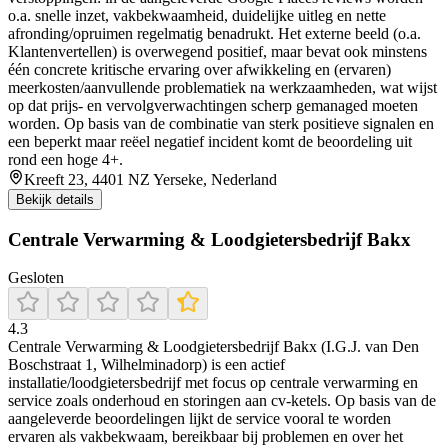
o.a. snelle inzet, vakbekwaamheid, duidelijke uitleg en nette
afronding/opruimen regelmatig benadrukt. Het externe beeld (o.a.
Klantenvertellen) is overwegend positief, maar bevat ook minstens
één concrete kritische ervaring over afwikkeling en (ervaren)
meerkosten/aanvullende problematiek na werkzaamheden, wat wijst
op dat prijs- en vervolgverwachtingen scherp gemanaged moeten
worden. Op basis van de combinatie van sterk positieve signalen en
een beperkt maar reëel negatief incident komt de beoordeling uit
rond een hoge 4+.
Kreeft 23, 4401 NZ Yerseke, Nederland
Bekijk details
Centrale Verwarming & Loodgietersbedrijf Bakx
Gesloten
4.3
Centrale Verwarming & Loodgietersbedrijf Bakx (I.G.J. van Den
Boschstraat 1, Wilhelminadorp) is een actief
installatie/loodgietersbedrijf met focus op centrale verwarming en
service zoals onderhoud en storingen aan cv-ketels. Op basis van de
aangeleverde beoordelingen lijkt de service vooral te worden
ervaren als vakbekwaam, bereikbaar bij problemen en over het