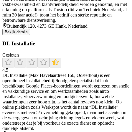
vakbekwaamheid en klantvriendelijkheid worden genoemd, en met
erkenning op platforms als Trustoo (lid van Techniek Nederland, al
ruim 30 jaar actief), toont het bedrijf een sterke reputatie en
betrouwbare dienstverlening.
Buitendijk 120, 4273 GE Hank, Nederland
Bekijk details
DL Installatie
Gesloten
4.5
DL Installatie (Max Havelaardreef 166, Oosterhout) is een
operationeel installatiebedrijf/loodgieterspecialist dat in de
beschikbare Google Places-beoordelingen wordt geprezen om snelle
en vakkundige service en om werkzaamheden zoals airco-
installaties, vloerverwarming en loodgieterswerk; hoewel de
waarderingen zeer hoog zijn, is het aantal reviews nog klein. Op
online plekken zoals Werkspot wordt de naam “DL Installatie”
eveneens met een 5/5 vermelding gekoppeld, maar met accenten in
de weergegeven omschrijving richting tegel- en vloerenwerk, wat
onderstreept dat je bij voorkeur de exacte dienst en opdracht
duidelijk afstemt.