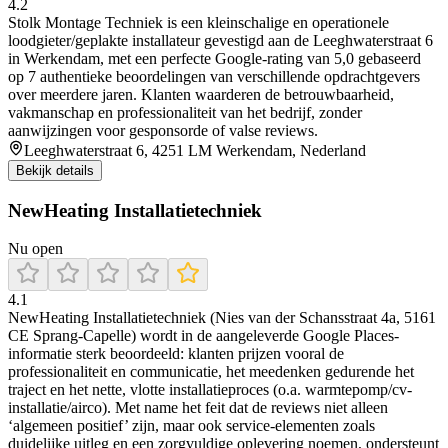
4.2
Stolk Montage Techniek is een kleinschalige en operationele
loodgieter/geplakte installateur gevestigd aan de Leeghwaterstraat 6
in Werkendam, met een perfecte Google-rating van 5,0 gebaseerd
op 7 authentieke beoordelingen van verschillende opdrachtgevers
over meerdere jaren. Klanten waarderen de betrouwbaarheid,
vakmanschap en professionaliteit van het bedrijf, zonder
aanwijzingen voor gesponsorde of valse reviews.
Leeghwaterstraat 6, 4251 LM Werkendam, Nederland
Bekijk details
NewHeating Installatietechniek
Nu open
4.1
NewHeating Installatietechniek (Nies van der Schansstraat 4a, 5161
CE Sprang-Capelle) wordt in de aangeleverde Google Places-
informatie sterk beoordeeld: klanten prijzen vooral de
professionaliteit en communicatie, het meedenken gedurende het
traject en het nette, vlotte installatieproces (o.a. warmtepomp/cv-
installatie/airco). Met name het feit dat de reviews niet alleen
‘algemeen positief’ zijn, maar ook service-elementen zoals
duidelijke uitleg en een zorgvuldige oplevering noemen, ondersteunt