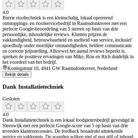
4.0
Burrie riooltechniek is een kleinschalig, lokaal opererend
ontstoppings- en rioolservicebedrijf in Raamsdonksveer met een
perfecte Google-beoordeling van 5 sterren op basis van drie
persoonlijke, inhoudelijke reviews. Klanten prijzen de
vakkundigheid, betrouwbaarheid en snelheid van service, inclusief
spoedhulp onder moeilijke omstandigheden, heldere communicatie
en correcte prijsstelling. Alhoewel het aantal reviews beperkt is,
spreken de positieve ervaringen van Mike, Ron en Rich duidelijk in
het voordeel van het bedrijf.
Koningstraat 10, 4941 GW Raamsdonksveer, Nederland
Bekijk details
Dank Installatietechniek
Gesloten
4.0
Dank Installatietechniek is een lokaal loodgietersbedrijf gevestigd in
Sleeuwijk met een perfecte Google-score van 5 op basis van drie
tevreden klantenrecensies. De feedback benadrukt uitstekende
service en vakkennis. De waarden wijken niet af qua stijl of inhoud,