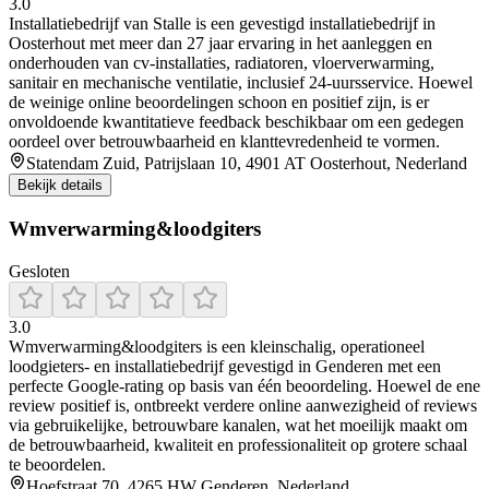
3.0
Installatiebedrijf van Stalle is een gevestigd installatiebedrijf in
Oosterhout met meer dan 27 jaar ervaring in het aanleggen en
onderhouden van cv-installaties, radiatoren, vloerverwarming,
sanitair en mechanische ventilatie, inclusief 24-uursservice. Hoewel
de weinige online beoordelingen schoon en positief zijn, is er
onvoldoende kwantitatieve feedback beschikbaar om een gedegen
oordeel over betrouwbaarheid en klanttevredenheid te vormen.
Statendam Zuid, Patrijslaan 10, 4901 AT Oosterhout, Nederland
Bekijk details
Wmverwarming&loodgiters
Gesloten
3.0
Wmverwarming&loodgiters is een kleinschalig, operationeel
loodgieters- en installatiebedrijf gevestigd in Genderen met een
perfecte Google-rating op basis van één beoordeling. Hoewel de ene
review positief is, ontbreekt verdere online aanwezigheid of reviews
via gebruikelijke, betrouwbare kanalen, wat het moeilijk maakt om
de betrouwbaarheid, kwaliteit en professionaliteit op grotere schaal
te beoordelen.
Hoefstraat 70, 4265 HW Genderen, Nederland