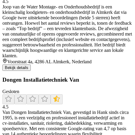
4.5
Joop van de Water Montage‑ en Onderhoudsbedrijf is een
kleinschalig loodgieters- en onderhoudsbedrijf in Almkerk dat via
Google twee uitstekende beoordelingen (beide 5 sterren) heeft
ontvangen. Hoewel het aantal reviews beperkt is, tonen de feedback
– zoals “Top bedrijf” – een tevreden klantenbasis. De afwezigheid
van onnatuurlijke of opeens opgevoerde reviews, gecombineerd met
een compleet bedrijfsprofiel (inclusief website en contactgegevens),
suggereert betrouwbaarheid en professionaliteit. Het bedrijf biedt
waarschijnlijk hoogwaardige en klantgerichte service aan lokale
klanten.
Voorstraat 4a, 4286 AL Almkerk, Nederland
Bekijk details
Dongen Installatietechniek Van
Gesloten
4.5
Van Dongen Installatietechniek Van, gevestigd in Hank sinds circa
1995, is een veelzijdig en professioneel installatiebedrijf actief in
cv‑installaties, sanitair, riolering, dakbedekking, verwarming en
spoedservice. Met een consistente Google-rating van 4,7 op basis
van 14 authentieke beoordelingen waarin flexibiliteit,