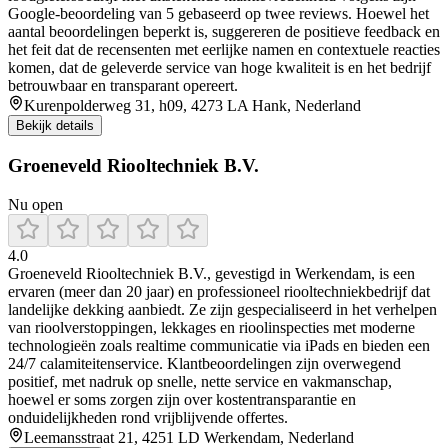
Google-beoordeling van 5 gebaseerd op twee reviews. Hoewel het
aantal beoordelingen beperkt is, suggereren de positieve feedback en
het feit dat de recensenten met eerlijke namen en contextuele reacties
komen, dat de geleverde service van hoge kwaliteit is en het bedrijf
betrouwbaar en transparant opereert.
Kurenpolderweg 31, h09, 4273 LA Hank, Nederland
Bekijk details
Groeneveld Riooltechniek B.V.
Nu open
4.0
Groeneveld Riooltechniek B.V., gevestigd in Werkendam, is een
ervaren (meer dan 20 jaar) en professioneel riooltechniekbedrijf dat
landelijke dekking aanbiedt. Ze zijn gespecialiseerd in het verhelpen
van rioolverstoppingen, lekkages en rioolinspecties met moderne
technologieën zoals realtime communicatie via iPads en bieden een
24/7 calamiteitenservice. Klantbeoordelingen zijn overwegend
positief, met nadruk op snelle, nette service en vakmanschap,
hoewel er soms zorgen zijn over kostentransparantie en
onduidelijkheden rond vrijblijvende offertes.
Leemansstraat 21, 4251 LD Werkendam, Nederland