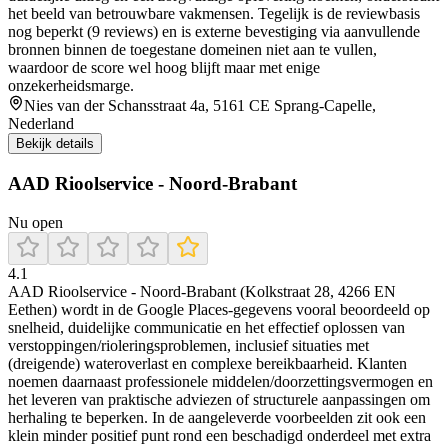
het beeld van betrouwbare vakmensen. Tegelijk is de reviewbasis
nog beperkt (9 reviews) en is externe bevestiging via aanvullende
bronnen binnen de toegestane domeinen niet aan te vullen,
waardoor de score wel hoog blijft maar met enige
onzekerheidsmarge.
Nies van der Schansstraat 4a, 5161 CE Sprang-Capelle,
Nederland
Bekijk details
AAD Rioolservice - Noord-Brabant
Nu open
4.1
AAD Rioolservice - Noord-Brabant (Kolkstraat 28, 4266 EN
Eethen) wordt in de Google Places-gegevens vooral beoordeeld op
snelheid, duidelijke communicatie en het effectief oplossen van
verstoppingen/rioleringsproblemen, inclusief situaties met
(dreigende) wateroverlast en complexe bereikbaarheid. Klanten
noemen daarnaast professionele middelen/doorzettingsvermogen en
het leveren van praktische adviezen of structurele aanpassingen om
herhaling te beperken. In de aangeleverde voorbeelden zit ook een
klein minder positief punt rond een beschadigd onderdeel met extra