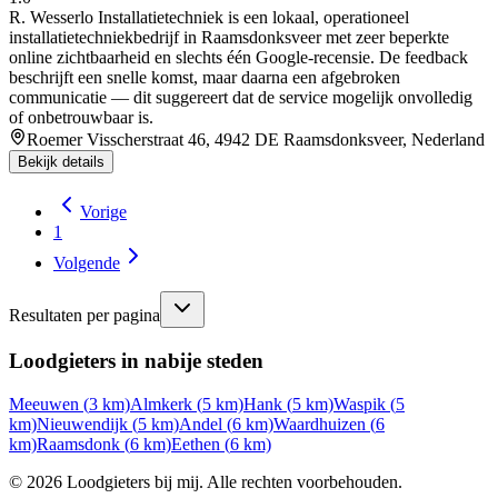
R. Wesserlo Installatietechniek is een lokaal, operationeel
installatietechniekbedrijf in Raamsdonksveer met zeer beperkte
online zichtbaarheid en slechts één Google‑recensie. De feedback
beschrijft een snelle komst, maar daarna een afgebroken
communicatie — dit suggereert dat de service mogelijk onvolledig
of onbetrouwbaar is.
Roemer Visscherstraat 46, 4942 DE Raamsdonksveer, Nederland
Bekijk details
Vorige
1
Volgende
Resultaten per pagina
Loodgieters in nabije steden
Meeuwen
(
3
km)
Almkerk
(
5
km)
Hank
(
5
km)
Waspik
(
5
km)
Nieuwendijk
(
5
km)
Andel
(
6
km)
Waardhuizen
(
6
km)
Raamsdonk
(
6
km)
Eethen
(
6
km)
©
2026
Loodgieters bij mij. Alle rechten voorbehouden.