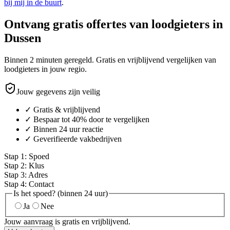
bij mij in de buurt
.
Ontvang gratis offertes van loodgieters in
Dussen
Binnen 2 minuten geregeld. Gratis en vrijblijvend vergelijken van
loodgieters in jouw regio.
Jouw gegevens zijn veilig
✓ Gratis & vrijblijvend
✓ Bespaar tot 40% door te vergelijken
✓ Binnen 24 uur reactie
✓ Geverifieerde vakbedrijven
Stap
1
:
Spoed
Stap
2
:
Klus
Stap
3
:
Adres
Stap
4
:
Contact
Is het spoed? (binnen 24 uur)
Ja
Nee
Jouw aanvraag is gratis en vrijblijvend.