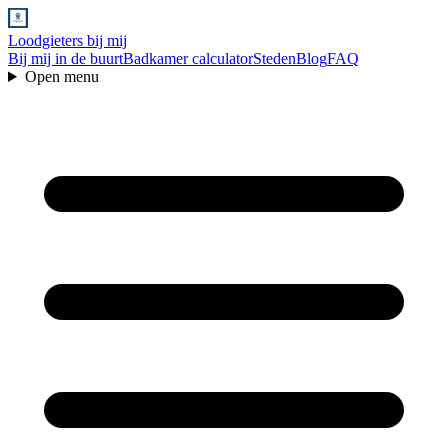
Loodgieters bij mij
Bij mij in de buurt
Badkamer calculator
Steden
Blog
FAQ
Open menu