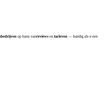
sbedrijven
op basis van
reviews
en
tarieven
— handig als u een