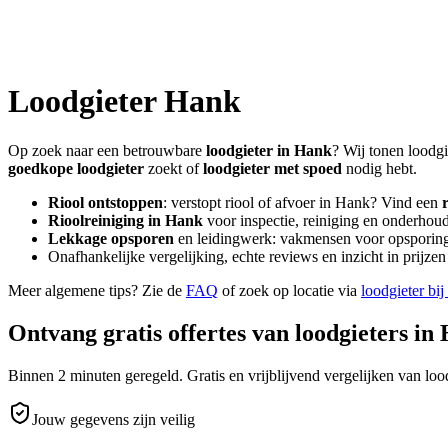
Loodgieter
Hank
Op zoek naar een betrouwbare
loodgieter in
Hank
? Wij tonen loodgi
goedkope loodgieter
zoekt of
loodgieter met spoed
nodig hebt.
Riool ontstoppen
: verstopt riool of afvoer in
Hank
? Vind een
Rioolreiniging in
Hank
voor inspectie, reiniging en onderhoud
Lekkage opsporen
en leidingwerk: vakmensen voor opsporing 
Onafhankelijke vergelijking, echte reviews en inzicht in prijz
Meer algemene tips? Zie de
FAQ
of zoek op locatie via
loodgieter bij
Ontvang gratis offertes van loodgieters in
Binnen 2 minuten geregeld. Gratis en vrijblijvend vergelijken van lood
Jouw gegevens zijn veilig