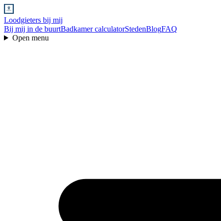
Loodgieters bij mij
Bij mij in de buurt
Badkamer calculator
Steden
Blog
FAQ
Open menu