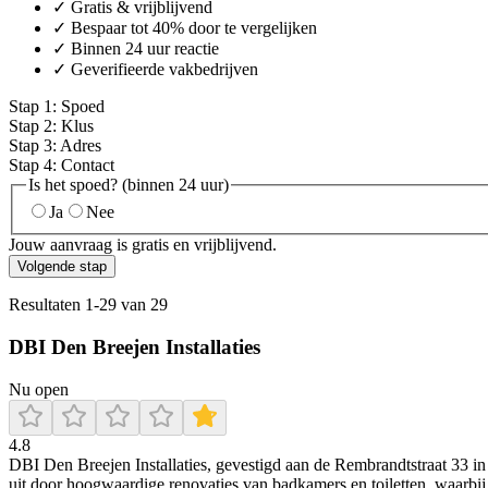
✓ Gratis & vrijblijvend
✓ Bespaar tot 40% door te vergelijken
✓ Binnen 24 uur reactie
✓ Geverifieerde vakbedrijven
Stap
1
:
Spoed
Stap
2
:
Klus
Stap
3
:
Adres
Stap
4
:
Contact
Is het spoed? (binnen 24 uur)
Ja
Nee
Jouw aanvraag is gratis en vrijblijvend.
Volgende stap
Resultaten
1
-
29
van
29
DBI Den Breejen Installaties
Nu open
4.8
DBI Den Breejen Installaties, gevestigd aan de Rembrandtstraat 33 in H
uit door hoogwaardige renovaties van badkamers en toiletten, waarbi