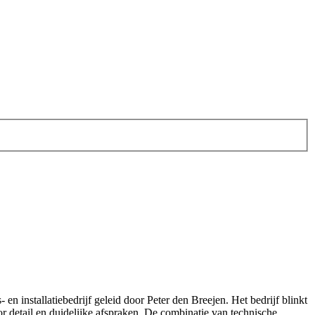
n installatiebedrijf geleid door Peter den Breejen. Het bedrijf blinkt
 detail en duidelijke afspraken. De combinatie van technische