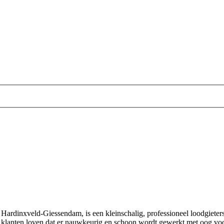
ardinxveld‑Giessendam, is een kleinschalig, professioneel loodgieters‑ e
j klanten loven dat er nauwkeurig en schoon wordt gewerkt met oog voor