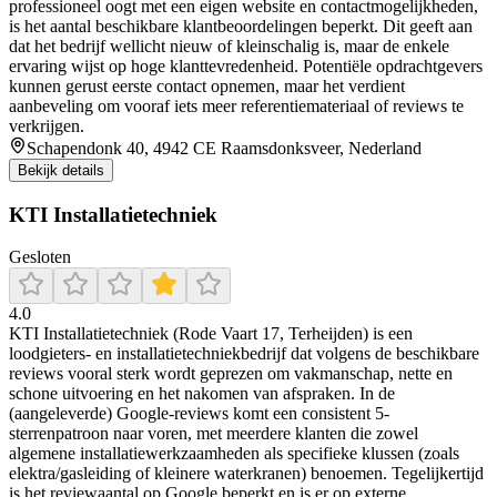
professioneel oogt met een eigen website en contactmogelijkheden,
is het aantal beschikbare klantbeoordelingen beperkt. Dit geeft aan
dat het bedrijf wellicht nieuw of kleinschalig is, maar de enkele
ervaring wijst op hoge klanttevredenheid. Potentiële opdrachtgevers
kunnen gerust eerste contact opnemen, maar het verdient
aanbeveling om vooraf iets meer referentie­materiaal of reviews te
verkrijgen.
Schapendonk 40, 4942 CE Raamsdonksveer, Nederland
Bekijk details
KTI Installatietechniek
Gesloten
4.0
KTI Installatietechniek (Rode Vaart 17, Terheijden) is een
loodgieters- en installatietechniekbedrijf dat volgens de beschikbare
reviews vooral sterk wordt geprezen om vakmanschap, nette en
schone uitvoering en het nakomen van afspraken. In de
(aangeleverde) Google-reviews komt een consistent 5-
sterrenpatroon naar voren, met meerdere klanten die zowel
algemene installatiewerkzaamheden als specifieke klussen (zoals
elektra/gasleiding of kleinere waterkranen) benoemen. Tegelijkertijd
is het reviewaantal op Google beperkt en is er op externe