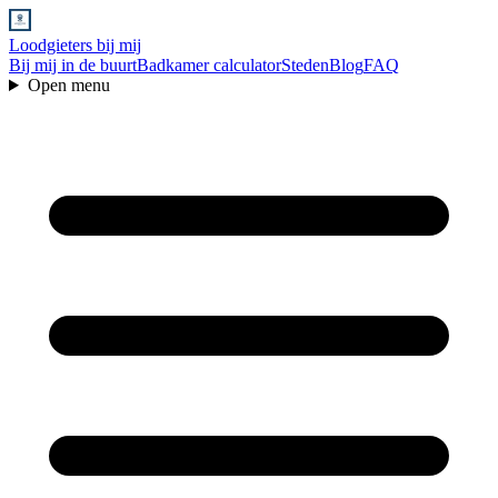
Loodgieters bij mij
Bij mij in de buurt
Badkamer calculator
Steden
Blog
FAQ
Open menu