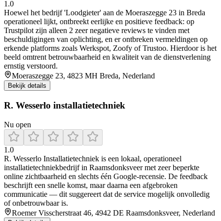
1.0
Hoewel het bedrijf 'Loodgieter' aan de Moeraszegge 23 in Breda
operationeel lijkt, ontbreekt eerlijke en positieve feedback: op
Trustpilot zijn alleen 2 zeer negatieve reviews te vinden met
beschuldigingen van oplichting, en er ontbreken vermeldingen op
erkende platforms zoals Werkspot, Zoofy of Trustoo. Hierdoor is het
beeld omtrent betrouwbaarheid en kwaliteit van de dienstverlening
ernstig verstoord.
Moeraszegge 23, 4823 MH Breda, Nederland
Bekijk details
R. Wesserlo installatietechniek
Nu open
1.0
R. Wesserlo Installatietechniek is een lokaal, operationeel
installatietechniekbedrijf in Raamsdonksveer met zeer beperkte
online zichtbaarheid en slechts één Google‑recensie. De feedback
beschrijft een snelle komst, maar daarna een afgebroken
communicatie — dit suggereert dat de service mogelijk onvolledig
of onbetrouwbaar is.
Roemer Visscherstraat 46, 4942 DE Raamsdonksveer, Nederland