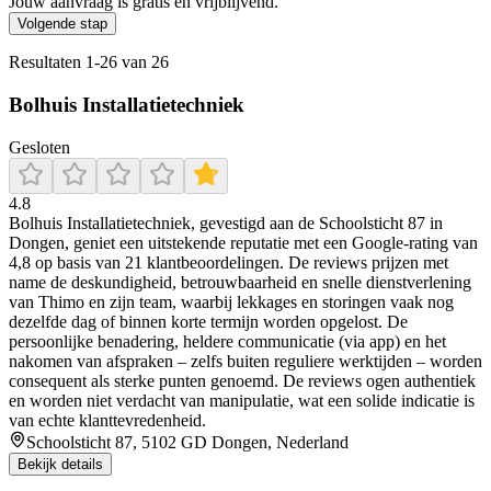
Jouw aanvraag is gratis en vrijblijvend.
Volgende stap
Resultaten
1
-
26
van
26
Bolhuis Installatietechniek
Gesloten
4.8
Bolhuis Installatietechniek, gevestigd aan de Schoolsticht 87 in
Dongen, geniet een uitstekende reputatie met een Google-rating van
4,8 op basis van 21 klantbeoordelingen. De reviews prijzen met
name de deskundigheid, betrouwbaarheid en snelle dienstverlening
van Thimo en zijn team, waarbij lekkages en storingen vaak nog
dezelfde dag of binnen korte termijn worden opgelost. De
persoonlijke benadering, heldere communicatie (via app) en het
nakomen van afspraken – zelfs buiten reguliere werktijden – worden
consequent als sterke punten genoemd. De reviews ogen authentiek
en worden niet verdacht van manipulatie, wat een solide indicatie is
van echte klanttevredenheid.
Schoolsticht 87, 5102 GD Dongen, Nederland
Bekijk details