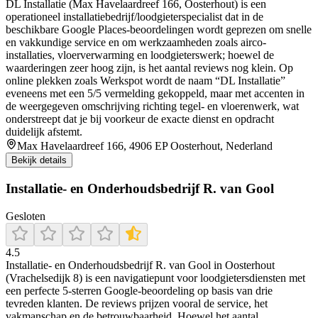
DL Installatie (Max Havelaardreef 166, Oosterhout) is een
operationeel installatiebedrijf/loodgieterspecialist dat in de
beschikbare Google Places-beoordelingen wordt geprezen om snelle
en vakkundige service en om werkzaamheden zoals airco-
installaties, vloerverwarming en loodgieterswerk; hoewel de
waarderingen zeer hoog zijn, is het aantal reviews nog klein. Op
online plekken zoals Werkspot wordt de naam “DL Installatie”
eveneens met een 5/5 vermelding gekoppeld, maar met accenten in
de weergegeven omschrijving richting tegel- en vloerenwerk, wat
onderstreept dat je bij voorkeur de exacte dienst en opdracht
duidelijk afstemt.
Max Havelaardreef 166, 4906 EP Oosterhout, Nederland
Bekijk details
Installatie- en Onderhoudsbedrijf R. van Gool
Gesloten
4.5
Installatie‑ en Onderhoudsbedrijf R. van Gool in Oosterhout
(Vrachelsedijk 8) is een navigatiepunt voor loodgietersdiensten met
een perfecte 5‑sterren Google‑beoordeling op basis van drie
tevreden klanten. De reviews prijzen vooral de service, het
vakmanschap en de betrouwbaarheid. Hoewel het aantal