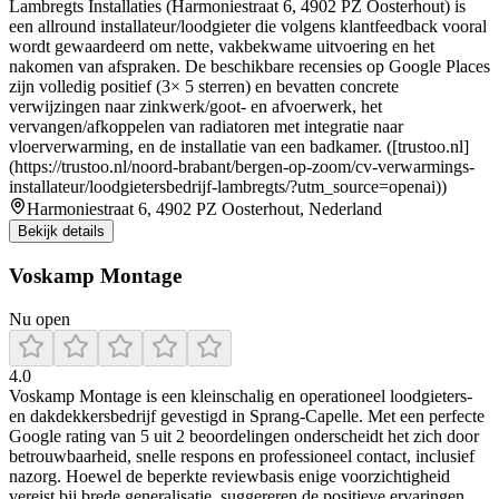
Lambregts Installaties (Harmoniestraat 6, 4902 PZ Oosterhout) is
een allround installateur/loodgieter die volgens klantfeedback vooral
wordt gewaardeerd om nette, vakbekwame uitvoering en het
nakomen van afspraken. De beschikbare recensies op Google Places
zijn volledig positief (3× 5 sterren) en bevatten concrete
verwijzingen naar zinkwerk/goot- en afvoerwerk, het
vervangen/afkoppelen van radiatoren met integratie naar
vloerverwarming, en de installatie van een badkamer. ([trustoo.nl]
(https://trustoo.nl/noord-brabant/bergen-op-zoom/cv-verwarmings-
installateur/loodgietersbedrijf-lambregts/?utm_source=openai))
Harmoniestraat 6, 4902 PZ Oosterhout, Nederland
Bekijk details
Voskamp Montage
Nu open
4.0
Voskamp Montage is een kleinschalig en operationeel loodgieters-
en dakdekkersbedrijf gevestigd in Sprang‑Capelle. Met een perfecte
Google rating van 5 uit 2 beoordelingen onderscheidt het zich door
betrouwbaarheid, snelle respons en professioneel contact, inclusief
nazorg. Hoewel de beperkte reviewbasis enige voorzichtigheid
vereist bij brede generalisatie, suggereren de positieve ervaringen