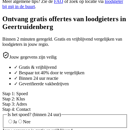
Meer algemene tips? Zie de
FAQ
of zoek op locatie via
loodgieter
bij mij in de buurt
.
Ontvang gratis offertes van loodgieters in
Geertruidenberg
Binnen 2 minuten geregeld. Gratis en vrijblijvend vergelijken van
loodgieters in jouw regio.
Jouw gegevens zijn veilig
✓ Gratis & vrijblijvend
✓ Bespaar tot 40% door te vergelijken
✓ Binnen 24 uur reactie
✓ Geverifieerde vakbedrijven
Stap
1
:
Spoed
Stap
2
:
Klus
Stap
3
:
Adres
Stap
4
:
Contact
Is het spoed? (binnen 24 uur)
Ja
Nee