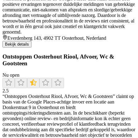
positieve ervaringen tegenover duidelijke meldingen van gebrekkige
communicatie, niet-nakomen van afspraken en slordige/gebrekkige
afronding met vertraagde of uitblijvende nazorg. Daardoor is de
betrouwbaarheid en professionaliteit in de reviews niet consistent, al
wordt er in één geval ook juist creatief en klantgericht vakwerk
genoemd.
Everdenberg 143, 4902 TT Oosterhout, Nederland
Bekijk details
Ontstoppen Oosterhout Riool, Afvoer, Wc &
Gootsteen
Nu open
2.5
“Ontstoppen Oosterhout Riool, Afvoer, Wc & Gootsteen” claimt op
basis van de Google Places-achtige invoer een locatie aan
Donkerstraat 9 in Oosterhout en biedt
ontstoppings/rioleringsdiensten aan. In de beschikbare (beperkt
gevonden) online review- en bedrijfsinformatie kon ik echter geen
concreet, verifieerbaar reviewprofiel of klantfeedback terugvinden
dat ondubbelzinnig aan dit specifieke bedrijf gekoppeld is, waardoor
de servicekwaliteit en betrouwbaarheid niet objectief te beoordelen