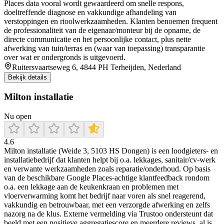
Places data vooral wordt gewaardeerd om snelle respons,
doeltreffende diagnose en vakkundige afhandeling van
verstoppingen en rioolwerkzaamheden. Klanten benoemen frequent
de professionaliteit van de eigenaar/monteur bij de opname, de
directe communicatie en het persoonlijke contact, plus nette
afwerking van tuin/terras en (waar van toepassing) transparantie
over wat er ondergronds is uitgevoerd.
Ruitersvaartseweg 6, 4844 PH Terheijden, Nederland
Bekijk details
Milton installatie
Nu open
4.6
Milton installatie (Weide 3, 5103 HS Dongen) is een loodgieters- en
installatiebedrijf dat klanten helpt bij o.a. lekkages, sanitair/cv-werk
en verwante werkzaamheden zoals reparatie/onderhoud. Op basis
van de beschikbare Google Places-achtige klantfeedback rondom
o.a. een lekkage aan de keukenkraan en problemen met
vloerverwarming komt het bedrijf naar voren als snel reagerend,
vakkundig en betrouwbaar, met een verzorgde afwerking en zelfs
nazorg na de klus. Externe vermelding via Trustoo ondersteunt dat
beeld met een positieve aggregatiescore en meerdere reviews, al is