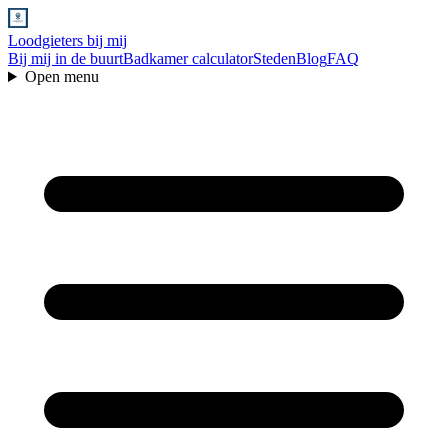
Loodgieters bij mij
Bij mij in de buurt
Badkamer calculator
Steden
Blog
FAQ
Open menu