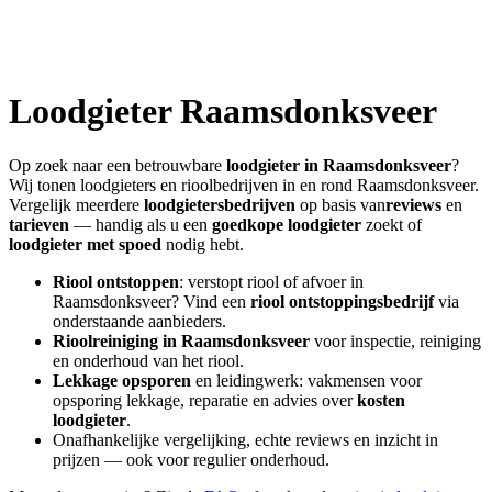
Loodgieter
Raamsdonksveer
Op zoek naar een betrouwbare
loodgieter in
Raamsdonksveer
?
Wij tonen loodgieters en rioolbedrijven in en rond
Raamsdonksveer
.
Vergelijk meerdere
loodgietersbedrijven
op basis van
reviews
en
tarieven
— handig als u een
goedkope loodgieter
zoekt of
loodgieter met spoed
nodig hebt.
Riool ontstoppen
: verstopt riool of afvoer in
Raamsdonksveer
? Vind een
riool ontstoppingsbedrijf
via
onderstaande aanbieders.
Rioolreiniging in
Raamsdonksveer
voor inspectie, reiniging
en onderhoud van het riool.
Lekkage opsporen
en leidingwerk: vakmensen voor
opsporing lekkage, reparatie en advies over
kosten
loodgieter
.
Onafhankelijke vergelijking, echte reviews en inzicht in
prijzen — ook voor regulier onderhoud.