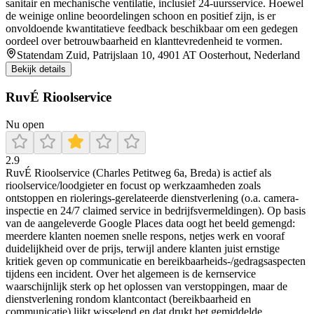
sanitair en mechanische ventilatie, inclusief 24-uursservice. Hoewel
de weinige online beoordelingen schoon en positief zijn, is er
onvoldoende kwantitatieve feedback beschikbaar om een gedegen
oordeel over betrouwbaarheid en klanttevredenheid te vormen.
Statendam Zuid, Patrijslaan 10, 4901 AT Oosterhout, Nederland
Bekijk details
RuvÉ Rioolservice
Nu open
2.9
RuvÉ Rioolservice (Charles Petitweg 6a, Breda) is actief als
rioolservice/loodgieter en focust op werkzaamheden zoals
ontstoppen en riolerings-gerelateerde dienstverlening (o.a. camera-
inspectie en 24/7 claimed service in bedrijfsvermeldingen). Op basis
van de aangeleverde Google Places data oogt het beeld gemengd:
meerdere klanten noemen snelle respons, netjes werk en vooraf
duidelijkheid over de prijs, terwijl andere klanten juist ernstige
kritiek geven op communicatie en bereikbaarheids-/gedragsaspecten
tijdens een incident. Over het algemeen is de kernservice
waarschijnlijk sterk op het oplossen van verstoppingen, maar de
dienstverlening rondom klantcontact (bereikbaarheid en
communicatie) lijkt wisselend en dat drukt het gemiddelde.