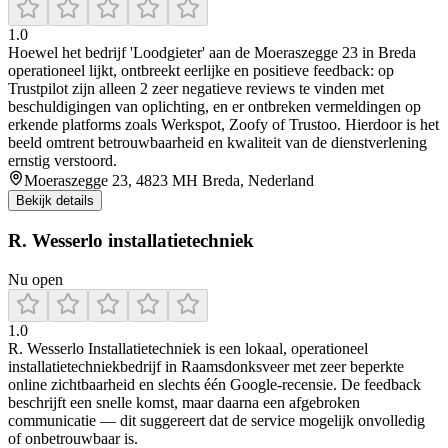
1.0
Hoewel het bedrijf 'Loodgieter' aan de Moeraszegge 23 in Breda
operationeel lijkt, ontbreekt eerlijke en positieve feedback: op
Trustpilot zijn alleen 2 zeer negatieve reviews te vinden met
beschuldigingen van oplichting, en er ontbreken vermeldingen op
erkende platforms zoals Werkspot, Zoofy of Trustoo. Hierdoor is het
beeld omtrent betrouwbaarheid en kwaliteit van de dienstverlening
ernstig verstoord.
Moeraszegge 23, 4823 MH Breda, Nederland
Bekijk details
R. Wesserlo installatietechniek
Nu open
1.0
R. Wesserlo Installatietechniek is een lokaal, operationeel
installatietechniekbedrijf in Raamsdonksveer met zeer beperkte
online zichtbaarheid en slechts één Google‑recensie. De feedback
beschrijft een snelle komst, maar daarna een afgebroken
communicatie — dit suggereert dat de service mogelijk onvolledig
of onbetrouwbaar is.