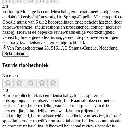
4.0
Voskamp Montage is een kleinschalig en operationeel loodgieters-
en dakdekkersbedrijf gevestigd in Sprang‑Capelle. Met een perfecte
Google rating van 5 uit 2 beoordelingen onderscheidt het zich door
betrouwbaarheid, snelle respons en professioneel contact, inclusief
nazorg. Hoewel de beperkte reviewbasis enige voorzichtigheid
vereist bij brede generalisatie, suggereren de positieve ervaringen
een hoog kwaliteitsniveau en klantgerichtheid.
Van Raveschotstraat 28, 5161 AG Sprang-Capelle, Nederland
Bekijk details
Burrie riooltechniek
Nu open
4.0
Burrie riooltechniek is een kleinschalig, lokaal opererend
ontstoppings- en rioolservicebedrijf in Raamsdonksveer met een
perfecte Google-beoordeling van 5 sterren op basis van drie
persoonlijke, inhoudelijke reviews. Klanten prijzen de
vakkundigheid, betrouwbaarheid en snelheid van service, inclusief
spoedhulp onder moeilijke omstandigheden, heldere communicatie
en correcte prijsstelling. Alhoewel het aantal reviews beperkt is,