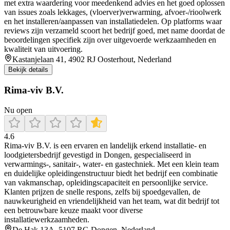
met extra waardering voor meedenkend advies en het goed oplossen
van issues zoals lekkages, (vloerver)verwarming, afvoer-/rioolwerk
en het installeren/aanpassen van installatiedelen. Op platforms waar
reviews zijn verzameld scoort het bedrijf goed, met name doordat de
beoordelingen specifiek zijn over uitgevoerde werkzaamheden en
kwaliteit van uitvoering.
Kastanjelaan 41, 4902 RJ Oosterhout, Nederland
Bekijk details
Rima-viv B.V.
Nu open
4.6
Rima‑viv B.V. is een ervaren en landelijk erkend installatie‑ en
loodgietersbedrijf gevestigd in Dongen, gespecialiseerd in
verwarmings-, sanitair-, water- en gastechniek. Met een klein team
en duidelijke opleidingenstructuur biedt het bedrijf een combinatie
van vakmanschap, opleidingscapaciteit en persoonlijke service.
Klanten prijzen de snelle respons, zelfs bij spoedgevallen, de
nauwkeurigheid en vriendelijkheid van het team, wat dit bedrijf tot
een betrouwbare keuze maakt voor diverse
installatiewerkzaamheden.
De Hak 13A, 5107 RG Dongen, Nederland