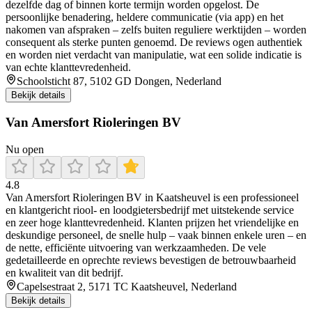
dezelfde dag of binnen korte termijn worden opgelost. De
persoonlijke benadering, heldere communicatie (via app) en het
nakomen van afspraken – zelfs buiten reguliere werktijden – worden
consequent als sterke punten genoemd. De reviews ogen authentiek
en worden niet verdacht van manipulatie, wat een solide indicatie is
van echte klanttevredenheid.
Schoolsticht 87, 5102 GD Dongen, Nederland
Bekijk details
Van Amersfort Rioleringen BV
Nu open
4.8
Van Amersfort Rioleringen BV in Kaatsheuvel is een professioneel
en klantgericht riool- en loodgietersbedrijf met uitstekende service
en zeer hoge klanttevredenheid. Klanten prijzen het vriendelijke en
deskundige personeel, de snelle hulp – vaak binnen enkele uren – en
de nette, efficiënte uitvoering van werkzaamheden. De vele
gedetailleerde en oprechte reviews bevestigen de betrouwbaarheid
en kwaliteit van dit bedrijf.
Capelsestraat 2, 5171 TC Kaatsheuvel, Nederland
Bekijk details