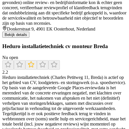
gevonden) online review- en bedrijfsinformatie kon ik echter geen
concreet, verifieerbaar reviewprofiel of klantfeedback terugvinden
dat ondubbelzinnig aan dit specifieke bedrijf gekoppeld is, waardoor
de servicekwaliteit en betrouwbaarheid niet objectief te beoordelen
zijn op basis van recensies.
Donkerstraat 9, 4901 EK Oosterhout, Nederland
Bekijk details
Heduro installatietechniek cv monteur Breda
Nu open
2.2
Heduro installatietechniek (Charles Petitweg 11, Breda) is actief op
het gebied van CV, loodgieters- en storingswerk (o.a. spoedservice).
Op basis van de aangeleverde Google Places-reviewdata is het
merendeel van de concrete ervaringen negatief, met klachten over
communicatie, het nakomen van afspraken en het niet (definitief)
verhelpen van storingen/lekkages, samen met discussies over
prijs/factuur in verhouding tot de uitgevoerde werkzaamheden.
Tegelijkertijd is er ook positieve feedback terug te vinden in
webbronnen over (soms) snelle hulp en servicegerichtheid, maar het
totale beeld (incl. jouw negatieve reviews) wijst momenteel op