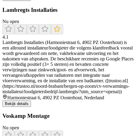
Lambregts Installaties
Nu open
4.1
Lambregts Installaties (Harmoniestraat 6, 4902 PZ Oosterhout) is
een allround installateur/loodgieter die volgens klantfeedback vooral
wordt gewaardeerd om nette, vakbekwame uitvoering en het
nakomen van afspraken. De beschikbare recensies op Google Places
zijn volledig positief (3× 5 sterren) en bevatten concrete
verwijzingen naar zinkwerk/goot- en afvoerwerk, het
vervangen/afkoppelen van radiatoren met integratie naar
vloerverwarming, en de installatie van een badkamer. ([trustoo.nl]
(https://trustoo.nl/noord-brabant/bergen-op-zoom/cv-verwarmings-
installateur/loodgietersbedrijf-lambregts/?utm_source=openai))
Harmoniestraat 6, 4902 PZ Oosterhout, Nederland
Bekijk details
Voskamp Montage
Nu open