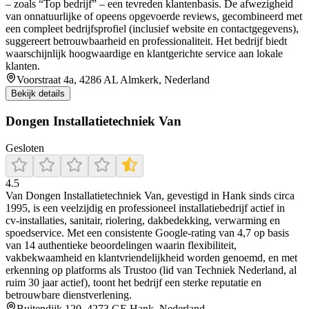
– zoals “Top bedrijf” – een tevreden klantenbasis. De afwezigheid
van onnatuurlijke of opeens opgevoerde reviews, gecombineerd met
een compleet bedrijfsprofiel (inclusief website en contactgegevens),
suggereert betrouwbaarheid en professionaliteit. Het bedrijf biedt
waarschijnlijk hoogwaardige en klantgerichte service aan lokale
klanten.
Voorstraat 4a, 4286 AL Almkerk, Nederland
Bekijk details
Dongen Installatietechniek Van
Gesloten
4.5
Van Dongen Installatietechniek Van, gevestigd in Hank sinds circa
1995, is een veelzijdig en professioneel installatiebedrijf actief in
cv‑installaties, sanitair, riolering, dakbedekking, verwarming en
spoedservice. Met een consistente Google-rating van 4,7 op basis
van 14 authentieke beoordelingen waarin flexibiliteit,
vakbekwaamheid en klantvriendelijkheid worden genoemd, en met
erkenning op platforms als Trustoo (lid van Techniek Nederland, al
ruim 30 jaar actief), toont het bedrijf een sterke reputatie en
betrouwbare dienstverlening.
Buitendijk 120, 4273 GE Hank, Nederland