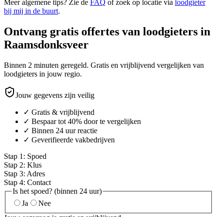
Meer algemene tips? Zie de
FAQ
of zoek op locatie via
loodgieter
bij mij in de buurt
.
Ontvang gratis offertes van loodgieters in
Raamsdonksveer
Binnen 2 minuten geregeld. Gratis en vrijblijvend vergelijken van
loodgieters in jouw regio.
Jouw gegevens zijn veilig
✓ Gratis & vrijblijvend
✓ Bespaar tot 40% door te vergelijken
✓ Binnen 24 uur reactie
✓ Geverifieerde vakbedrijven
Stap
1
:
Spoed
Stap
2
:
Klus
Stap
3
:
Adres
Stap
4
:
Contact
Is het spoed? (binnen 24 uur)
Ja
Nee