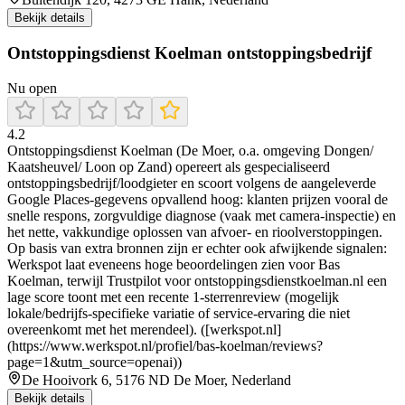
Bekijk details
Ontstoppingsdienst Koelman ontstoppingsbedrijf
Nu open
4.2
Ontstoppingsdienst Koelman (De Moer, o.a. omgeving Dongen/
Kaatsheuvel/ Loon op Zand) opereert als gespecialiseerd
ontstoppingsbedrijf/loodgieter en scoort volgens de aangeleverde
Google Places-gegevens opvallend hoog: klanten prijzen vooral de
snelle respons, zorgvuldige diagnose (vaak met camera-inspectie) en
het nette, vakkundige oplossen van afvoer- en rioolverstoppingen.
Op basis van extra bronnen zijn er echter ook afwijkende signalen:
Werkspot laat eveneens hoge beoordelingen zien voor Bas
Koelman, terwijl Trustpilot voor ontstoppingsdienstkoelman.nl een
lage score toont met een recente 1-sterrenreview (mogelijk
lokale/bedrijfs-specifieke variatie of service-ervaring die niet
overeenkomt met het merendeel). ([werkspot.nl]
(https://www.werkspot.nl/profiel/bas-koelman/reviews?
page=1&utm_source=openai))
De Hooivork 6, 5176 ND De Moer, Nederland
Bekijk details