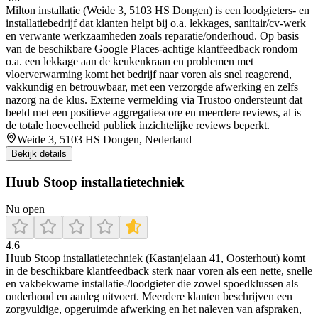
Milton installatie (Weide 3, 5103 HS Dongen) is een loodgieters- en
installatiebedrijf dat klanten helpt bij o.a. lekkages, sanitair/cv-werk
en verwante werkzaamheden zoals reparatie/onderhoud. Op basis
van de beschikbare Google Places-achtige klantfeedback rondom
o.a. een lekkage aan de keukenkraan en problemen met
vloerverwarming komt het bedrijf naar voren als snel reagerend,
vakkundig en betrouwbaar, met een verzorgde afwerking en zelfs
nazorg na de klus. Externe vermelding via Trustoo ondersteunt dat
beeld met een positieve aggregatiescore en meerdere reviews, al is
de totale hoeveelheid publiek inzichtelijke reviews beperkt.
Weide 3, 5103 HS Dongen, Nederland
Bekijk details
Huub Stoop installatietechniek
Nu open
4.6
Huub Stoop installatietechniek (Kastanjelaan 41, Oosterhout) komt
in de beschikbare klantfeedback sterk naar voren als een nette, snelle
en vakbekwame installatie-/loodgieter die zowel spoedklussen als
onderhoud en aanleg uitvoert. Meerdere klanten beschrijven een
zorgvuldige, opgeruimde afwerking en het naleven van afspraken,