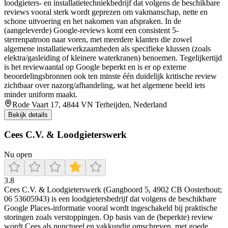
loodgieters- en installatietechniekbedrijf dat volgens de beschikbare
reviews vooral sterk wordt geprezen om vakmanschap, nette en
schone uitvoering en het nakomen van afspraken. In de
(aangeleverde) Google-reviews komt een consistent 5-
sterrenpatroon naar voren, met meerdere klanten die zowel
algemene installatiewerkzaamheden als specifieke klussen (zoals
elektra/gasleiding of kleinere waterkranen) benoemen. Tegelijkertijd
is het reviewaantal op Google beperkt en is er op externe
beoordelingsbronnen ook ten minste één duidelijk kritische review
zichtbaar over nazorg/afhandeling, wat het algemene beeld iets
minder uniform maakt.
Rode Vaart 17, 4844 VN Terheijden, Nederland
Bekijk details
Cees C.V. & Loodgieterswerk
Nu open
3.8
Cees C.V. & Loodgieterswerk (Gangboord 5, 4902 CB Oosterhout;
06 53605943) is een loodgietersbedrijf dat volgens de beschikbare
Google Places-informatie vooral wordt ingeschakeld bij praktische
storingen zoals verstoppingen. Op basis van de (beperkte) review
wordt Cees als punctueel en vakkundig omschreven, met goede