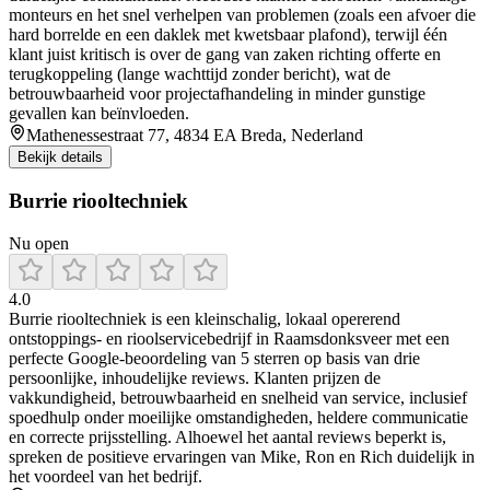
monteurs en het snel verhelpen van problemen (zoals een afvoer die
hard borrelde en een daklek met kwetsbaar plafond), terwijl één
klant juist kritisch is over de gang van zaken richting offerte en
terugkoppeling (lange wachttijd zonder bericht), wat de
betrouwbaarheid voor projectafhandeling in minder gunstige
gevallen kan beïnvloeden.
Mathenessestraat 77, 4834 EA Breda, Nederland
Bekijk details
Burrie riooltechniek
Nu open
4.0
Burrie riooltechniek is een kleinschalig, lokaal opererend
ontstoppings- en rioolservicebedrijf in Raamsdonksveer met een
perfecte Google-beoordeling van 5 sterren op basis van drie
persoonlijke, inhoudelijke reviews. Klanten prijzen de
vakkundigheid, betrouwbaarheid en snelheid van service, inclusief
spoedhulp onder moeilijke omstandigheden, heldere communicatie
en correcte prijsstelling. Alhoewel het aantal reviews beperkt is,
spreken de positieve ervaringen van Mike, Ron en Rich duidelijk in
het voordeel van het bedrijf.