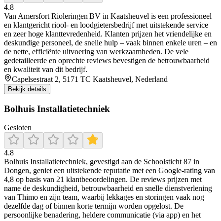
4.8
Van Amersfort Rioleringen BV in Kaatsheuvel is een professioneel
en klantgericht riool- en loodgietersbedrijf met uitstekende service
en zeer hoge klanttevredenheid. Klanten prijzen het vriendelijke en
deskundige personeel, de snelle hulp – vaak binnen enkele uren – en
de nette, efficiënte uitvoering van werkzaamheden. De vele
gedetailleerde en oprechte reviews bevestigen de betrouwbaarheid
en kwaliteit van dit bedrijf.
Capelsestraat 2, 5171 TC Kaatsheuvel, Nederland
Bekijk details
Bolhuis Installatietechniek
Gesloten
4.8
Bolhuis Installatietechniek, gevestigd aan de Schoolsticht 87 in
Dongen, geniet een uitstekende reputatie met een Google-rating van
4,8 op basis van 21 klantbeoordelingen. De reviews prijzen met
name de deskundigheid, betrouwbaarheid en snelle dienstverlening
van Thimo en zijn team, waarbij lekkages en storingen vaak nog
dezelfde dag of binnen korte termijn worden opgelost. De
persoonlijke benadering, heldere communicatie (via app) en het