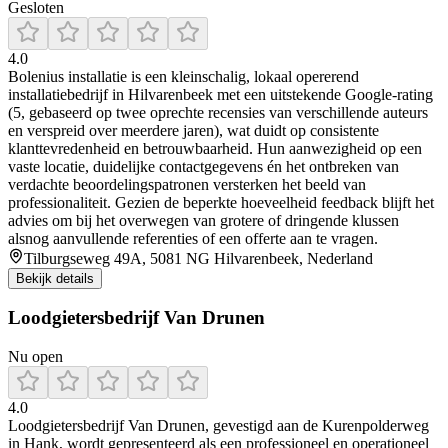
Gesloten
4.0
Bolenius installatie is een kleinschalig, lokaal opererend
installatiebedrijf in Hilvarenbeek met een uitstekende Google-rating
(5, gebaseerd op twee oprechte recensies van verschillende auteurs
en verspreid over meerdere jaren), wat duidt op consistente
klanttevredenheid en betrouwbaarheid. Hun aanwezigheid op een
vaste locatie, duidelijke contactgegevens én het ontbreken van
verdachte beoordelingspatronen versterken het beeld van
professionaliteit. Gezien de beperkte hoeveelheid feedback blijft het
advies om bij het overwegen van grotere of dringende klussen
alsnog aanvullende referenties of een offerte aan te vragen.
Tilburgseweg 49A, 5081 NG Hilvarenbeek, Nederland
Bekijk details
Loodgietersbedrijf Van Drunen
Nu open
4.0
Loodgietersbedrijf Van Drunen, gevestigd aan de Kurenpolderweg
in Hank, wordt gepresenteerd als een professioneel en operationeel