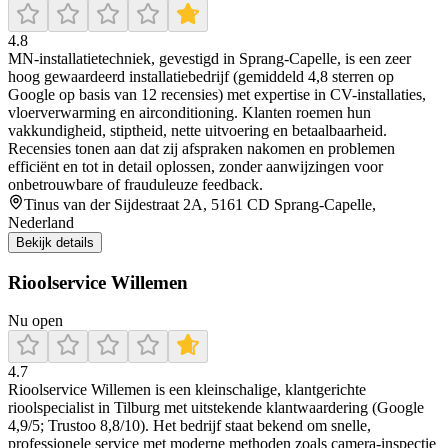
4.8
MN‑installatietechniek, gevestigd in Sprang‑Capelle, is een zeer
hoog gewaardeerd installatiebedrijf (gemiddeld 4,8 sterren op
Google op basis van 12 recensies) met expertise in CV-installaties,
vloerverwarming en airconditioning. Klanten roemen hun
vakkundigheid, stiptheid, nette uitvoering en betaalbaarheid.
Recensies tonen aan dat zij afspraken nakomen en problemen
efficiënt en tot in detail oplossen, zonder aanwijzingen voor
onbetrouwbare of frauduleuze feedback.
Tinus van der Sijdestraat 2A, 5161 CD Sprang-Capelle,
Nederland
Bekijk details
Rioolservice Willemen
Nu open
4.7
Rioolservice Willemen is een kleinschalige, klantgerichte
rioolspecialist in Tilburg met uitstekende klantwaardering (Google
4,9/5; Trustoo 8,8/10). Het bedrijf staat bekend om snelle,
professionele service met moderne methoden zoals camera-inspectie