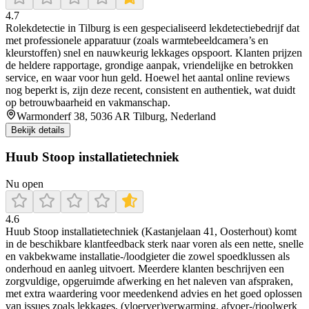
4.7
Rolekdetectie in Tilburg is een gespecialiseerd lekdetectiebedrijf dat
met professionele apparatuur (zoals warmtebeeldcamera’s en
kleurstoffen) snel en nauwkeurig lekkages opspoort. Klanten prijzen
de heldere rapportage, grondige aanpak, vriendelijke en betrokken
service, en waar voor hun geld. Hoewel het aantal online reviews
nog beperkt is, zijn deze recent, consistent en authentiek, wat duidt
op betrouwbaarheid en vakmanschap.
Warmonderf 38, 5036 AR Tilburg, Nederland
Bekijk details
Huub Stoop installatietechniek
Nu open
4.6
Huub Stoop installatietechniek (Kastanjelaan 41, Oosterhout) komt
in de beschikbare klantfeedback sterk naar voren als een nette, snelle
en vakbekwame installatie-/loodgieter die zowel spoedklussen als
onderhoud en aanleg uitvoert. Meerdere klanten beschrijven een
zorgvuldige, opgeruimde afwerking en het naleven van afspraken,
met extra waardering voor meedenkend advies en het goed oplossen
van issues zoals lekkages, (vloerver)verwarming, afvoer-/rioolwerk