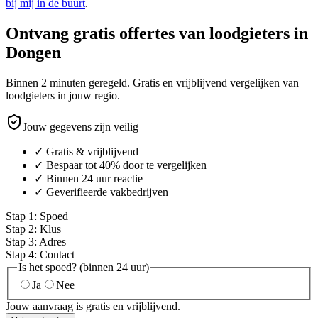
bij mij in de buurt
.
Ontvang gratis offertes van loodgieters in
Dongen
Binnen 2 minuten geregeld. Gratis en vrijblijvend vergelijken van
loodgieters in jouw regio.
Jouw gegevens zijn veilig
✓ Gratis & vrijblijvend
✓ Bespaar tot 40% door te vergelijken
✓ Binnen 24 uur reactie
✓ Geverifieerde vakbedrijven
Stap
1
:
Spoed
Stap
2
:
Klus
Stap
3
:
Adres
Stap
4
:
Contact
Is het spoed? (binnen 24 uur)
Ja
Nee
Jouw aanvraag is gratis en vrijblijvend.