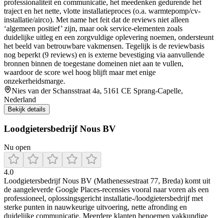
professionaliteit en communicatie, het meedenken gedurende het
traject en het nette, vlotte installatieproces (o.a. warmtepomp/cv-
installatie/airco). Met name het feit dat de reviews niet alleen
‘algemeen positief’ zijn, maar ook service-elementen zoals
duidelijke uitleg en een zorgvuldige oplevering noemen, ondersteunt
het beeld van betrouwbare vakmensen. Tegelijk is de reviewbasis
nog beperkt (9 reviews) en is externe bevestiging via aanvullende
bronnen binnen de toegestane domeinen niet aan te vullen,
waardoor de score wel hoog blijft maar met enige
onzekerheidsmarge.
Nies van der Schansstraat 4a, 5161 CE Sprang-Capelle,
Nederland
Bekijk details
Loodgietersbedrijf Nous BV
Nu open
4.0
Loodgietersbedrijf Nous BV (Mathenessestraat 77, Breda) komt uit
de aangeleverde Google Places-recensies vooral naar voren als een
professioneel, oplossingsgericht installatie-/loodgietersbedrijf met
sterke punten in nauwkeurige uitvoering, nette afronding en
duidelijke communicatie. Meerdere klanten benoemen vakkundige