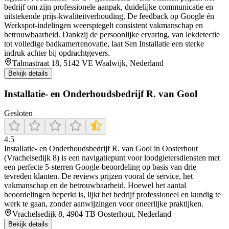
bedrijf om zijn professionele aanpak, duidelijke communicatie en
uitstekende prijs‑kwaliteitverhouding. De feedback op Google én
Werkspot-indelingen weerspiegelt consistent vakmanschap en
betrouwbaarheid. Dankzij de persoonlijke ervaring, van lekdetectie
tot volledige badkamerrenovatie, laat Sen Installatie een sterke
indruk achter bij opdrachtgevers.
Talmastraat 18, 5142 VE Waalwijk, Nederland
Bekijk details
Installatie- en Onderhoudsbedrijf R. van Gool
Gesloten
4.5
Installatie‑ en Onderhoudsbedrijf R. van Gool in Oosterhout
(Vrachelsedijk 8) is een navigatiepunt voor loodgietersdiensten met
een perfecte 5‑sterren Google‑beoordeling op basis van drie
tevreden klanten. De reviews prijzen vooral de service, het
vakmanschap en de betrouwbaarheid. Hoewel het aantal
beoordelingen beperkt is, lijkt het bedrijf professioneel en kundig te
werk te gaan, zonder aanwijzingen voor oneerlijke praktijken.
Vrachelsedijk 8, 4904 TB Oosterhout, Nederland
Bekijk details