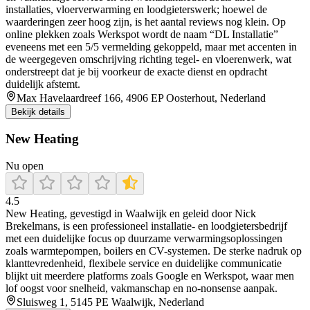
installaties, vloerverwarming en loodgieterswerk; hoewel de
waarderingen zeer hoog zijn, is het aantal reviews nog klein. Op
online plekken zoals Werkspot wordt de naam “DL Installatie”
eveneens met een 5/5 vermelding gekoppeld, maar met accenten in
de weergegeven omschrijving richting tegel- en vloerenwerk, wat
onderstreept dat je bij voorkeur de exacte dienst en opdracht
duidelijk afstemt.
Max Havelaardreef 166, 4906 EP Oosterhout, Nederland
Bekijk details
New Heating
Nu open
4.5
New Heating, gevestigd in Waalwijk en geleid door Nick
Brekelmans, is een professioneel installatie- en loodgietersbedrijf
met een duidelijke focus op duurzame verwarmingsoplossingen
zoals warmtepompen, boilers en CV-systemen. De sterke nadruk op
klanttevredenheid, flexibele service en duidelijke communicatie
blijkt uit meerdere platforms zoals Google en Werkspot, waar men
lof oogst voor snelheid, vakmanschap en no-nonsense aanpak.
Sluisweg 1, 5145 PE Waalwijk, Nederland