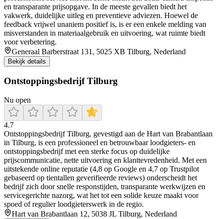
en transparante prijsopgave. In de meeste gevallen biedt het
vakwerk, duidelijke uitleg en preventieve adviezen. Hoewel de
feedback vrijwel unaniem positief is, is er een enkele melding van
misverstanden in materiaalgebruik en uitvoering, wat ruimte biedt
voor verbetering.
Generaal Barberstraat 131, 5025 XB Tilburg, Nederland
Bekijk details
Ontstoppingsbedrijf Tilburg
Nu open
4.7
Ontstoppingsbedrijf Tilburg, gevestigd aan de Hart van Brabantlaan
in Tilburg, is een professioneel en betrouwbaar loodgieters- en
ontstoppingsbedrijf met een sterke focus op duidelijke
prijscommunicatie, nette uitvoering en klanttevredenheid. Met een
uitstekende online reputatie (4,8 op Google en 4,7 op Trustpilot
gebaseerd op tientallen geverifieerde reviews) onderscheidt het
bedrijf zich door snelle responstijden, transparante werkwijzen en
servicegerichte nazorg, wat het tot een solide keuze maakt voor
spoed of regulier loodgieterswerk in de regio.
Hart van Brabantlaan 12, 5038 JL Tilburg, Nederland