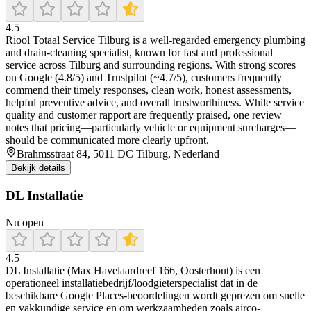
4.5
Riool Totaal Service Tilburg is a well-regarded emergency plumbing
and drain-cleaning specialist, known for fast and professional
service across Tilburg and surrounding regions. With strong scores
on Google (4.8/5) and Trustpilot (~4.7/5), customers frequently
commend their timely responses, clean work, honest assessments,
helpful preventive advice, and overall trustworthiness. While service
quality and customer rapport are frequently praised, one review
notes that pricing—particularly vehicle or equipment surcharges—
should be communicated more clearly upfront.
Brahmsstraat 84, 5011 DC Tilburg, Nederland
Bekijk details
DL Installatie
Nu open
4.5
DL Installatie (Max Havelaardreef 166, Oosterhout) is een
operationeel installatiebedrijf/loodgieterspecialist dat in de
beschikbare Google Places-beoordelingen wordt geprezen om snelle
en vakkundige service en om werkzaamheden zoals airco-