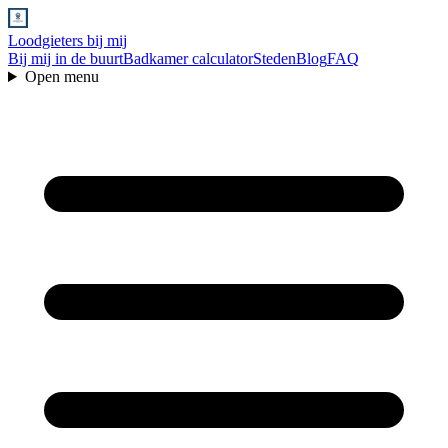
Loodgieters bij mij
Bij mij in de buurt
Badkamer calculator
Steden
Blog
FAQ
Open menu