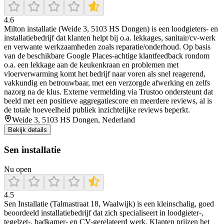
4.6
Milton installatie (Weide 3, 5103 HS Dongen) is een loodgieters- en
installatiebedrijf dat klanten helpt bij o.a. lekkages, sanitair/cv-werk
en verwante werkzaamheden zoals reparatie/onderhoud. Op basis
van de beschikbare Google Places-achtige klantfeedback rondom
o.a. een lekkage aan de keukenkraan en problemen met
vloerverwarming komt het bedrijf naar voren als snel reagerend,
vakkundig en betrouwbaar, met een verzorgde afwerking en zelfs
nazorg na de klus. Externe vermelding via Trustoo ondersteunt dat
beeld met een positieve aggregatiescore en meerdere reviews, al is
de totale hoeveelheid publiek inzichtelijke reviews beperkt.
Weide 3, 5103 HS Dongen, Nederland
Bekijk details
Sen installatie
Nu open
4.5
Sen Installatie (Talmastraat 18, Waalwijk) is een kleinschalig, goed
beoordeeld installatiebedrijf dat zich specialiseert in loodgieter-,
tegelzet-, badkamer- en CV-gerelateerd werk. Klanten prijzen het