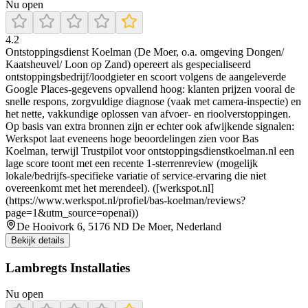
Nu open
4.2
Ontstoppingsdienst Koelman (De Moer, o.a. omgeving Dongen/
Kaatsheuvel/ Loon op Zand) opereert als gespecialiseerd
ontstoppingsbedrijf/loodgieter en scoort volgens de aangeleverde
Google Places-gegevens opvallend hoog: klanten prijzen vooral de
snelle respons, zorgvuldige diagnose (vaak met camera-inspectie) en
het nette, vakkundige oplossen van afvoer- en rioolverstoppingen.
Op basis van extra bronnen zijn er echter ook afwijkende signalen:
Werkspot laat eveneens hoge beoordelingen zien voor Bas
Koelman, terwijl Trustpilot voor ontstoppingsdienstkoelman.nl een
lage score toont met een recente 1-sterrenreview (mogelijk
lokale/bedrijfs-specifieke variatie of service-ervaring die niet
overeenkomt met het merendeel). ([werkspot.nl]
(https://www.werkspot.nl/profiel/bas-koelman/reviews?
page=1&utm_source=openai))
De Hooivork 6, 5176 ND De Moer, Nederland
Bekijk details
Lambregts Installaties
Nu open