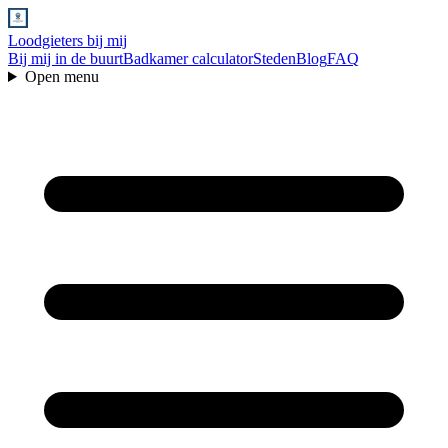
Loodgieters bij mij
Bij mij in de buurt
Badkamer calculator
Steden
Blog
FAQ
Open menu