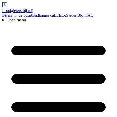
Loodgieters bij mij
Bij mij in de buurt
Badkamer calculator
Steden
Blog
FAQ
Open menu