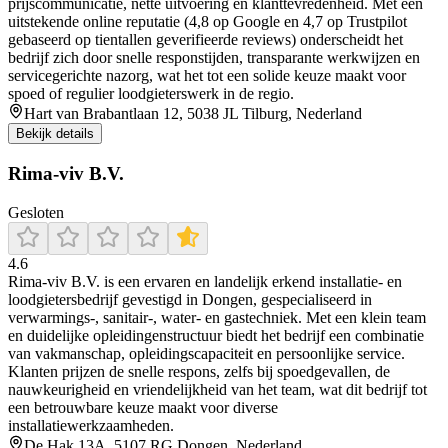
prijscommunicatie, nette uitvoering en klanttevredenheid. Met een
uitstekende online reputatie (4,8 op Google en 4,7 op Trustpilot
gebaseerd op tientallen geverifieerde reviews) onderscheidt het
bedrijf zich door snelle responstijden, transparante werkwijzen en
servicegerichte nazorg, wat het tot een solide keuze maakt voor
spoed of regulier loodgieterswerk in de regio.
Hart van Brabantlaan 12, 5038 JL Tilburg, Nederland
Bekijk details
Rima-viv B.V.
Gesloten
4.6
Rima‑viv B.V. is een ervaren en landelijk erkend installatie‑ en
loodgietersbedrijf gevestigd in Dongen, gespecialiseerd in
verwarmings-, sanitair-, water- en gastechniek. Met een klein team
en duidelijke opleidingenstructuur biedt het bedrijf een combinatie
van vakmanschap, opleidingscapaciteit en persoonlijke service.
Klanten prijzen de snelle respons, zelfs bij spoedgevallen, de
nauwkeurigheid en vriendelijkheid van het team, wat dit bedrijf tot
een betrouwbare keuze maakt voor diverse
installatiewerkzaamheden.
De Hak 13A, 5107 RG Dongen, Nederland