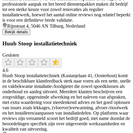
professionele aanpak en het breed dienstenpakket maken dit bedrijf
tot een sterke keuze voor zowel renovaties als regulier
installatiewerk, hoewel het aantal online reviews nog relatief beperkt
is voor een definitieve brede validatie.
Rijnstraat 4, 5046 AN Tilburg, Nederland
Bekijk details
Huub Stoop installatietechniek
Gesloten
4.6
Huub Stoop installatietechniek (Kastanjelaan 41, Oosterhout) komt
in de beschikbare klantfeedback sterk naar voren als een nette, snelle
en vakbekwame installatie-/loodgieter die zowel spoedklussen als
onderhoud en aanleg uitvoert. Meerdere klanten beschrijven een
zorgvuldige, opgeruimde afwerking en het naleven van afspraken,
met extra waardering voor meedenkend advies en het goed oplossen
van issues zoals lekkages, (vloerver)verwarming, afvoer-/rioolwerk
en het installeren/aanpassen van installatiedelen. Op platforms waar
reviews zijn verzameld scoort het bedrijf goed, met name doordat de
beoordelingen specifiek zijn over uitgevoerde werkzaamheden en
kwaliteit van uitvoering.