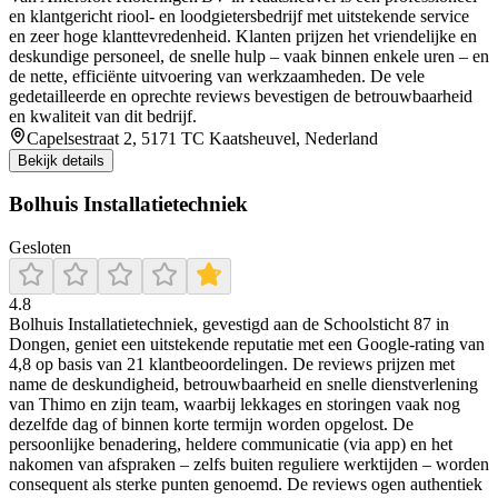
en klantgericht riool- en loodgietersbedrijf met uitstekende service
en zeer hoge klanttevredenheid. Klanten prijzen het vriendelijke en
deskundige personeel, de snelle hulp – vaak binnen enkele uren – en
de nette, efficiënte uitvoering van werkzaamheden. De vele
gedetailleerde en oprechte reviews bevestigen de betrouwbaarheid
en kwaliteit van dit bedrijf.
Capelsestraat 2, 5171 TC Kaatsheuvel, Nederland
Bekijk details
Bolhuis Installatietechniek
Gesloten
4.8
Bolhuis Installatietechniek, gevestigd aan de Schoolsticht 87 in
Dongen, geniet een uitstekende reputatie met een Google-rating van
4,8 op basis van 21 klantbeoordelingen. De reviews prijzen met
name de deskundigheid, betrouwbaarheid en snelle dienstverlening
van Thimo en zijn team, waarbij lekkages en storingen vaak nog
dezelfde dag of binnen korte termijn worden opgelost. De
persoonlijke benadering, heldere communicatie (via app) en het
nakomen van afspraken – zelfs buiten reguliere werktijden – worden
consequent als sterke punten genoemd. De reviews ogen authentiek