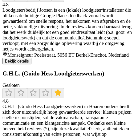
4.8
Loodgietersbedrijf Joosen is een (lokale) loodgieter/installateur die
blijkens de huidige Google Places feedback vooral wordt
gewaardeerd om snelle respons, het nakomen van afspraken en de
nette, vakkundige uitvoering. In de reviews komen daarnaast terug
dat het werk duidelijk tot een goed eindresultaat leidt (o.a. goot- en
loodgieterswerk) en dat de communicatie/afstemming soepel
verloopt, met een zorgvuldige oplevering waarbij de omgeving
netjes wordt achtergelaten.
Monseigneur Poelsstraat, 5056 ET Berkel-Enschot, Nederland
Bekijk details
G.H.L. (Guido Hess Loodgieterswerken)
Gesloten
4.8
G.H.L. (Guido Hess Loodgieterswerken) in Haaren onderscheidt
zich door uitzonderlijk hoog gewaardeerde service: klanten prijzen
snelle responstijden, solide vakmanschap, transparante
communicatie en een klantgerichte aanpak. Ondanks een kleine
hoeveelheid reviews (5), zijn deze kwalitatief sterk, authentiek en
consistent afkomstig van echte personen, wat wijst op