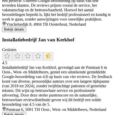
een perfecte 5‑sterren Google‑beoordeling op basis van drie
tevreden klanten. De reviews prijzen vooral de service, het
vakmanschap en de betrouwbaarheid. Hoewel het aantal
beoordelingen beperkt is, lijkt het bedrijf professioneel en kundig te
werk te gaan, zonder aanwijzingen voor oneerlijke praktijken.
Vrachelsedijk 8, 4904 TB Oosterhout, Nederland
Bekijk details
Installatiebedrijf Jan van Kerkhof
Gesloten
4.5
Installatiebedrijf Jan van Kerkhof, gevestigd aan de Putstraat 6 in
Oost‑, West‑ en Middelbeers, geniet een uitstekende gemiddelde
Google-beoordeling van 4.8 op basis van vier reviews. De feedback
komt van diverse, persoonlijke auteurs over een langere tijdspanne
(van 2018 tot 2024), zonder twijfelachtige patronen of generieke
teksten. Dit wijst op betrouwbare service en professionele
uitvoering. Door deze sterke puntenscore en de natuurlijke,
betrouwbare reviewdistributie geven wij dit bedrijf een solide
beoordeling van 4.5 van de 5.
Putstraat 6, 5091 TH Oost-, West- en Middelbeers, Nederland
Bekijk details