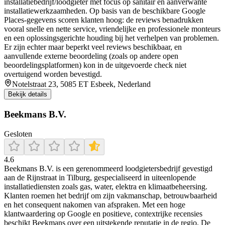
installatiebedrijf/loodgieter met focus op sanitair en aanverwante
installatiewerkzaamheden. Op basis van de beschikbare Google
Places-gegevens scoren klanten hoog: de reviews benadrukken
vooral snelle en nette service, vriendelijke en professionele monteurs
en een oplossingsgerichte houding bij het verhelpen van problemen.
Er zijn echter maar beperkt veel reviews beschikbaar, en
aanvullende externe beoordeling (zoals op andere open
beoordelingsplatformen) kon in de uitgevoerde check niet
overtuigend worden bevestigd.
Notelstraat 23, 5085 ET Esbeek, Nederland
Bekijk details
Beekmans B.V.
Gesloten
4.6
Beekmans B.V. is een gerenommeerd loodgietersbedrijf gevestigd
aan de Rijnstraat in Tilburg, gespecialiseerd in uiteenlopende
installatiediensten zoals gas, water, elektra en klimaatbeheersing.
Klanten roemen het bedrijf om zijn vakmanschap, betrouwbaarheid
en het consequent nakomen van afspraken. Met een hoge
klantwaardering op Google en positieve, contextrijke recensies
beschikt Beekmans over een uitstekende reputatie in de regio. De