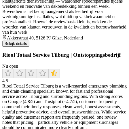
klantgerichte dienstverlening — waaronder spoedreparaties tijdens
weekend en renovatie van dakbedekking binnen een week.
Bovendien is het bedrijf aangemerkt als leerbedrijf voor
werktuigkundige installaties, wat duidt op vakbekwaamheid en
professionaliteit. Hoewel de reviewbasis klein is, wekken de
woorden van klanten vertrouwen in de kwaliteit en betrouwbaarheid
van hun werk.
Akkerstraat 40, 5126 PJ Gilze, Nederland
Bekijk details
Riool Totaal Service Tilburg | Ontstoppingsbedrijf
Nu open
4.5
Riool Totaal Service Tilburg is a well-regarded emergency plumbing
and drain-cleaning specialist, known for fast and professional
service across Tilburg and surrounding regions. With strong scores
on Google (4.8/5) and Trustpilot (~4.7/5), customers frequently
commend their timely responses, clean work, honest assessments,
helpful preventive advice, and overall trustworthiness. While service
quality and customer rapport are frequently praised, one review
notes that pricing—particularly vehicle or equipment surcharges—
should be communicated more clearly upfront.