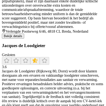
prijsafspraken), maar er zijn daarnaast enkele duidelijke kritische
uitzonderingen over onverwachte extra kosten en
communicatie/afspraakafstemming, waardoor de totale
betrouwbaarheidservaring minder uniform is dan de gemiddelde
score suggereert. Op basis hiervan beoordeel ik het bedrijf als
bovengemiddeld positief, maar niet zonder kwaliteits- of
verwachtingsrisico bij offerte/vooraf afstemmen.
Verlengde Poolseweg 6/46, 4818 CL Breda, Nederland
Bekijk details
Jacques de Loodgieter
Gesloten
3.6
Jacques de Loodgieter (Rijksweg 80, Dorst) wordt door klanten
doorgaans als een ervaren en vakkundige loodgieter omschreven,
met name voor reparaties/installaties aan sanitair en verwarming.
Positieve ervaringen benadrukken helder advies, praktische en soms
goedkopere oplossingen, en correcte uitvoering (o.a. bij het
verplaatsen van een verwarmingsketel en het vervangen/monteren
van sanitair). Tegelijkertijd is de feedback niet volledig consistent:
één review is duidelijk kritisch over de aanpak bij een CV-ketel-lek
en één klant geeft aan dat de opvolging voor jaarlijks onderhoud niet