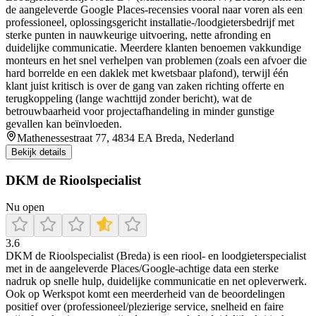
de aangeleverde Google Places-recensies vooral naar voren als een
professioneel, oplossingsgericht installatie-/loodgietersbedrijf met
sterke punten in nauwkeurige uitvoering, nette afronding en
duidelijke communicatie. Meerdere klanten benoemen vakkundige
monteurs en het snel verhelpen van problemen (zoals een afvoer die
hard borrelde en een daklek met kwetsbaar plafond), terwijl één
klant juist kritisch is over de gang van zaken richting offerte en
terugkoppeling (lange wachttijd zonder bericht), wat de
betrouwbaarheid voor projectafhandeling in minder gunstige
gevallen kan beïnvloeden.
Mathenessestraat 77, 4834 EA Breda, Nederland
Bekijk details
DKM de Rioolspecialist
Nu open
3.6
DKM de Rioolspecialist (Breda) is een riool- en loodgieterspecialist
met in de aangeleverde Places/Google-achtige data een sterke
nadruk op snelle hulp, duidelijke communicatie en net opleverwerk.
Ook op Werkspot komt een meerderheid van de beoordelingen
positief over (professioneel/plezierige service, snelheid en faire