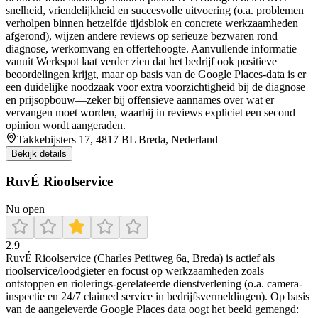
snelheid, vriendelijkheid en succesvolle uitvoering (o.a. problemen
verholpen binnen hetzelfde tijdsblok en concrete werkzaamheden
afgerond), wijzen andere reviews op serieuze bezwaren rond
diagnose, werkomvang en offertehoogte. Aanvullende informatie
vanuit Werkspot laat verder zien dat het bedrijf ook positieve
beoordelingen krijgt, maar op basis van de Google Places-data is er
een duidelijke noodzaak voor extra voorzichtigheid bij de diagnose
en prijsopbouw—zeker bij offensieve aannames over wat er
vervangen moet worden, waarbij in reviews expliciet een second
opinion wordt aangeraden.
Takkebijsters 17, 4817 BL Breda, Nederland
Bekijk details
RuvÉ Rioolservice
Nu open
2.9
RuvÉ Rioolservice (Charles Petitweg 6a, Breda) is actief als
rioolservice/loodgieter en focust op werkzaamheden zoals
ontstoppen en riolerings-gerelateerde dienstverlening (o.a. camera-
inspectie en 24/7 claimed service in bedrijfsvermeldingen). Op basis
van de aangeleverde Google Places data oogt het beeld gemengd: