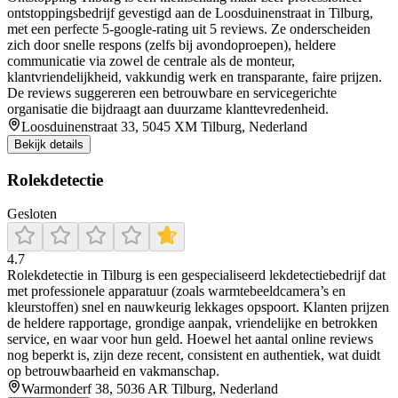
ontstoppingsbedrijf gevestigd aan de Loosduinenstraat in Tilburg,
met een perfecte 5‑google‑rating uit 5 reviews. Ze onderscheiden
zich door snelle respons (zelfs bij avondoproepen), heldere
communicatie via zowel de centrale als de monteur,
klantvriendelijkheid, vakkundig werk en transparante, faire prijzen.
De reviews suggereren een betrouwbare en servicegerichte
organisatie die bijdraagt aan duurzame klanttevredenheid.
Loosduinenstraat 33, 5045 XM Tilburg, Nederland
Bekijk details
Rolekdetectie
Gesloten
4.7
Rolekdetectie in Tilburg is een gespecialiseerd lekdetectiebedrijf dat
met professionele apparatuur (zoals warmtebeeldcamera’s en
kleurstoffen) snel en nauwkeurig lekkages opspoort. Klanten prijzen
de heldere rapportage, grondige aanpak, vriendelijke en betrokken
service, en waar voor hun geld. Hoewel het aantal online reviews
nog beperkt is, zijn deze recent, consistent en authentiek, wat duidt
op betrouwbaarheid en vakmanschap.
Warmonderf 38, 5036 AR Tilburg, Nederland