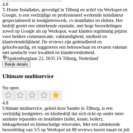
4.8
T‑Home Installaties, gevestigd in Tilburg en actief via Werkspot en
Google, is een veelzijdige en professioneel werkende installateur
gespecialiseerd in loodgieterswerk, cv-installaties en elektra. Het
bedrijf geniet een uitstekende reputatie, met hoge beoordelingen
zowel op Google als op Werkspot, waar klanten regelmatig prijzen
voor heldere communicatie, vakkundigheid, snelheid en
klantvriendelijkheid. De reviews zijn gedetailleerd en
geloofwaardig, en suggereren een betrouwbaar en ervaren vakman
met aandacht voor kwaliteit en klanttevredenheid.
Spakenburglaan 22, 5035 JA Tilburg, Nederland
Bekijk details
Ultimate multiservice
Nu open
4.8
Ultimate multiservice, geleid door Sander in Tilburg, is een
veelzijdig loodgieters- en klusbedrijf dat zich richt op onder meer
sanitaire reparaties en installaties (toilet, kraan, boiler),
lekkageherstel en kleinschalige renovaties. Met een uitstekende
beoordeling van 5/5 op Werkspot uit 88 reviews tussen maart en juli