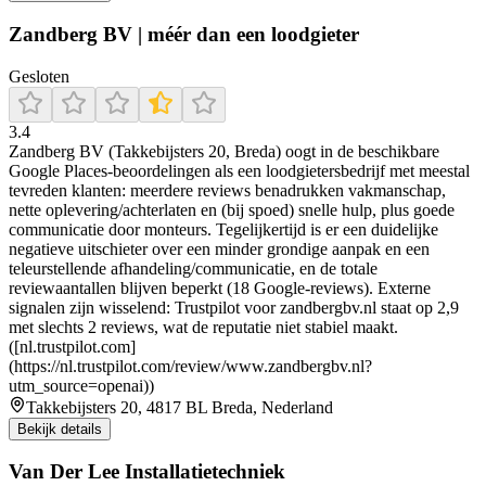
Zandberg BV | méér dan een loodgieter
Gesloten
3.4
Zandberg BV (Takkebijsters 20, Breda) oogt in de beschikbare
Google Places-beoordelingen als een loodgietersbedrijf met meestal
tevreden klanten: meerdere reviews benadrukken vakmanschap,
nette oplevering/achterlaten en (bij spoed) snelle hulp, plus goede
communicatie door monteurs. Tegelijkertijd is er een duidelijke
negatieve uitschieter over een minder grondige aanpak en een
teleurstellende afhandeling/communicatie, en de totale
reviewaantallen blijven beperkt (18 Google-reviews). Externe
signalen zijn wisselend: Trustpilot voor zandbergbv.nl staat op 2,9
met slechts 2 reviews, wat de reputatie niet stabiel maakt.
([nl.trustpilot.com]
(https://nl.trustpilot.com/review/www.zandbergbv.nl?
utm_source=openai))
Takkebijsters 20, 4817 BL Breda, Nederland
Bekijk details
Van Der Lee Installatietechniek