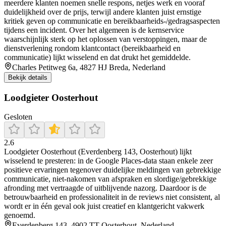
meerdere klanten noemen snelle respons, netjes werk en vooraf
duidelijkheid over de prijs, terwijl andere klanten juist ernstige
kritiek geven op communicatie en bereikbaarheids-/gedragsaspecten
tijdens een incident. Over het algemeen is de kernservice
waarschijnlijk sterk op het oplossen van verstoppingen, maar de
dienstverlening rondom klantcontact (bereikbaarheid en
communicatie) lijkt wisselend en dat drukt het gemiddelde.
Charles Petitweg 6a, 4827 HJ Breda, Nederland
Bekijk details
Loodgieter Oosterhout
Gesloten
2.6
Loodgieter Oosterhout (Everdenberg 143, Oosterhout) lijkt
wisselend te presteren: in de Google Places-data staan enkele zeer
positieve ervaringen tegenover duidelijke meldingen van gebrekkige
communicatie, niet-nakomen van afspraken en slordige/gebrekkige
afronding met vertraagde of uitblijvende nazorg. Daardoor is de
betrouwbaarheid en professionaliteit in de reviews niet consistent, al
wordt er in één geval ook juist creatief en klantgericht vakwerk
genoemd.
Everdenberg 143, 4902 TT Oosterhout, Nederland