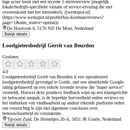
lage score toont met een recente 1-sterrenreview (mogelijk
lokale/bedrijfs-specifieke variatie of service-ervaring die niet
overeenkomt met het merendeel). ([werkspot.nl]
(https://www.werkspot.nl/profiel/bas-koelman/reviews?
page=1&utm_source=openai))
De Hooivork 6, 5176 ND De Moer, Nederland
Bekijk details
Loodgietersbedrijf Gerrit van Beurden
Gesloten
4.0
Loodgietersbedrijf Gerrit van Beurden is een operationeel
loodgietersbedrijf gevestigd in Goirle, met een uitstekende Google-
rating gebaseerd op een enkele lovende review die 'Super service!'
vermeldt. Hoewel deze positieve feedback wijst op een klantgerichte
en bekwame aanpak, is de beperkte hoeveelheid online reviews en
het ontbreken van vindbaarheid op andere erkende platforms reden
om voorzichtig te zijn met algemene conclusies over
betrouwbaarheid en consistentie.
Tijvoort Zuid, De Hemeltjes 20-A, 5051 JR Goirle, Nederland
Bekijk details