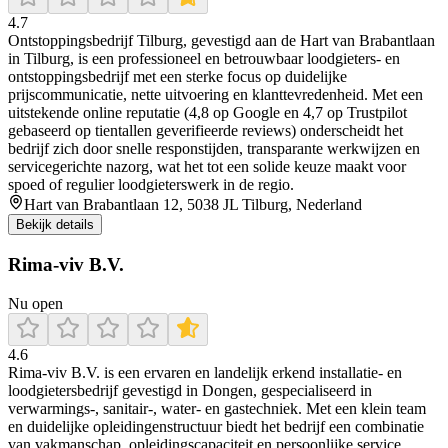
4.7
Ontstoppingsbedrijf Tilburg, gevestigd aan de Hart van Brabantlaan
in Tilburg, is een professioneel en betrouwbaar loodgieters- en
ontstoppingsbedrijf met een sterke focus op duidelijke
prijscommunicatie, nette uitvoering en klanttevredenheid. Met een
uitstekende online reputatie (4,8 op Google en 4,7 op Trustpilot
gebaseerd op tientallen geverifieerde reviews) onderscheidt het
bedrijf zich door snelle responstijden, transparante werkwijzen en
servicegerichte nazorg, wat het tot een solide keuze maakt voor
spoed of regulier loodgieterswerk in de regio.
Hart van Brabantlaan 12, 5038 JL Tilburg, Nederland
Bekijk details
Rima-viv B.V.
Nu open
4.6
Rima‑viv B.V. is een ervaren en landelijk erkend installatie‑ en
loodgietersbedrijf gevestigd in Dongen, gespecialiseerd in
verwarmings-, sanitair-, water- en gastechniek. Met een klein team
en duidelijke opleidingenstructuur biedt het bedrijf een combinatie
van vakmanschap, opleidingscapaciteit en persoonlijke service.