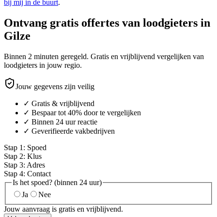
bij mij in de buurt
.
Ontvang gratis offertes van loodgieters in
Gilze
Binnen 2 minuten geregeld. Gratis en vrijblijvend vergelijken van
loodgieters in jouw regio.
Jouw gegevens zijn veilig
✓ Gratis & vrijblijvend
✓ Bespaar tot 40% door te vergelijken
✓ Binnen 24 uur reactie
✓ Geverifieerde vakbedrijven
Stap
1
:
Spoed
Stap
2
:
Klus
Stap
3
:
Adres
Stap
4
:
Contact
Is het spoed? (binnen 24 uur)
Ja
Nee
Jouw aanvraag is gratis en vrijblijvend.