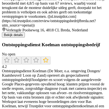
beoordeeld met 4,8/5 op basis van 67 reviews, waarbij vooral
terugkomt dat de monteur duidelijke uitleg geeft, doorpakt tot het
probleem is verholpen en ook advies geeft om toekomstige
verstoppingen te voorkomen. ([nl.trustpilot.com]
(https://nl.trustpilot.com/review/ontstoppingsbedrijfbreda.net?
utm_source=openai))
Verlengde Poolseweg 16, 4818 CL Breda, Nederland
Bekijk details
Ontstoppingsdienst Koelman ontstoppingsbedrijf
Nu open
4.2
Ontstoppingsdienst Koelman (De Moer, o.a. omgeving Dongen/
Kaatsheuvel/ Loon op Zand) opereert als gespecialiseerd
ontstoppingsbedrijf/loodgieter en scoort volgens de aangeleverde
Google Places-gegevens opvallend hoog: klanten prijzen vooral de
snelle respons, zorgvuldige diagnose (vaak met camera-inspectie) en
het nette, vakkundige oplossen van afvoer- en rioolverstoppingen.
Op basis van extra bronnen zijn er echter ook afwijkende signalen:
Werkspot laat eveneens hoge beoordelingen zien voor Bas
Koelman, terwijl Trustpilot voor ontstoppingsdienstkoelman.nl een