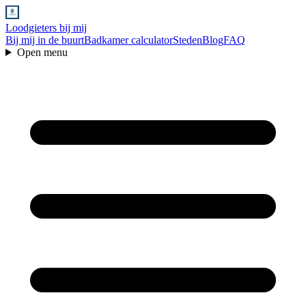
Loodgieters bij mij
Bij mij in de buurt
Badkamer calculator
Steden
Blog
FAQ
Open menu