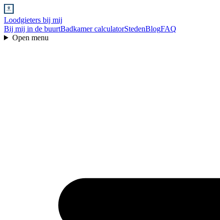
Loodgieters bij mij
Bij mij in de buurt
Badkamer calculator
Steden
Blog
FAQ
Open menu