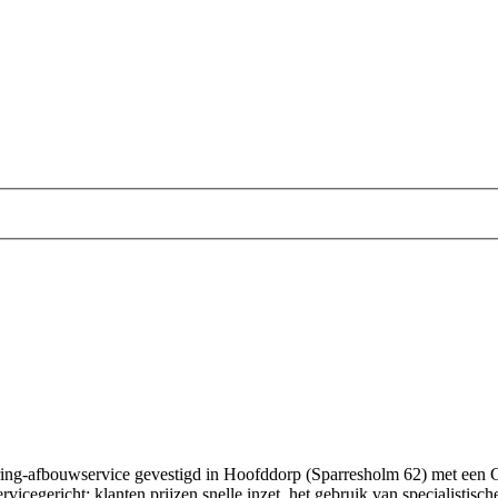
ring-afbouwservice gevestigd in Hoofddorp (Sparresholm 62) met een Go
rvicegericht: klanten prijzen snelle inzet, het gebruik van specialistis