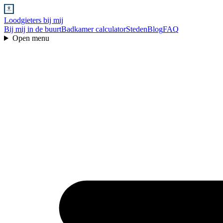
Loodgieters bij mij
Bij mij in de buurt
Badkamer calculator
Steden
Blog
FAQ
Open menu