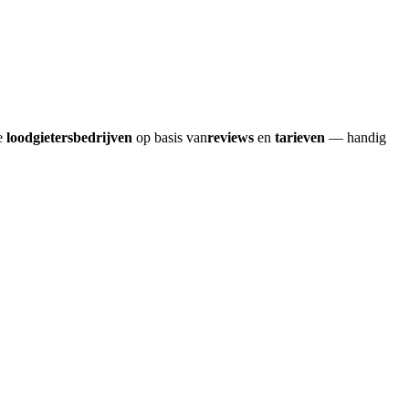
re
loodgietersbedrijven
op basis van
reviews
en
tarieven
— handig