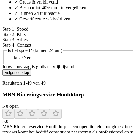
✓ Gratis & vrijblijvend
✓ Bespaar tot 40% door te vergelijken
✓ Binnen 24 uur reactie
✓ Geverifieerde vakbedrijven
Stap
1
:
Spoed
Stap
2
:
Klus
Stap
3
:
Adres
Stap
4
:
Contact
Is het spoed? (binnen 24 uur)
Ja
Nee
Jouw aanvraag is gratis en vrijblijvend.
Volgende stap
Resultaten
1
-
49
van
49
MRS Rioleringservice Hoofddorp
Nu open
5.0
MRS Rioleringservice Hoofddorp is een operationele loodgieter/riole
reviews komt het bedrijf consequent naar voren als professioneel en se