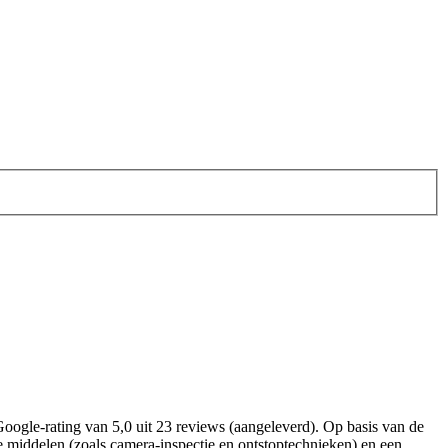
ogle-rating van 5,0 uit 23 reviews (aangeleverd). Op basis van de
che middelen (zoals camera-inspectie en ontstoptechnieken) en een