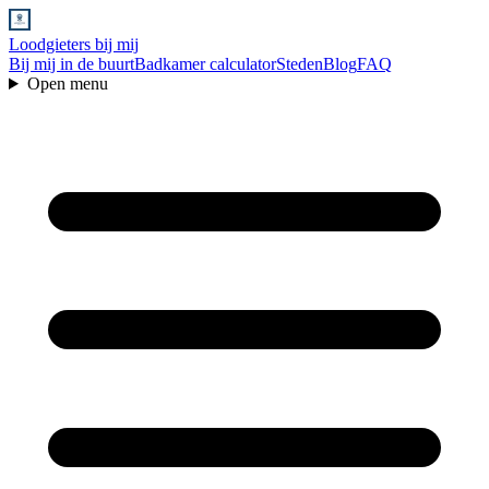
Loodgieters bij mij
Bij mij in de buurt
Badkamer calculator
Steden
Blog
FAQ
Open menu