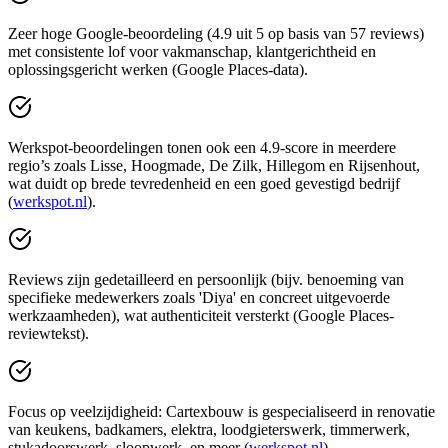
Zeer hoge Google-beoordeling (4.9 uit 5 op basis van 57 reviews)
met consistente lof voor vakmanschap, klantgerichtheid en
oplossingsgericht werken (Google Places-data).
Werkspot‑beoordelingen tonen ook een 4.9‑score in meerdere
regio’s zoals Lisse, Hoogmade, De Zilk, Hillegom en Rijsenhout,
wat duidt op brede tevredenheid en een goed gevestigd bedrijf
(
werkspot.nl
).
Reviews zijn gedetailleerd en persoonlijk (bijv. benoeming van
specifieke medewerkers zoals 'Diya' en concreet uitgevoerde
werkzaamheden), wat authenticiteit versterkt (Google Places-
reviewtekst).
Focus op veelzijdigheid: Cartexbouw is gespecialiseerd in renovatie
van keukens, badkamers, elektra, loodgieterswerk, timmerwerk,
stukadoorswerk, sloopwerk, en meer (
werkspot.nl
).