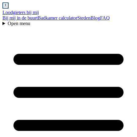
Loodgieters bij mij
Bij mij in de buurt
Badkamer calculator
Steden
Blog
FAQ
Open menu