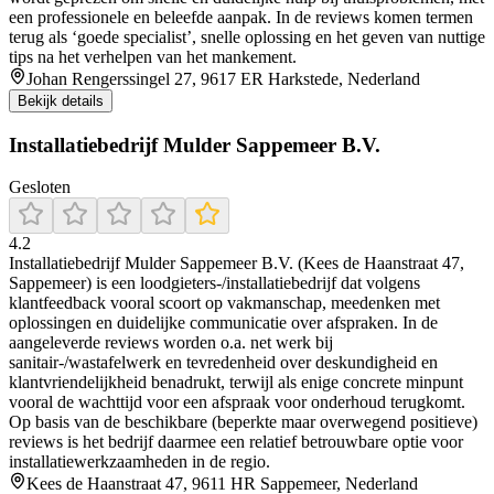
een professionele en beleefde aanpak. In de reviews komen termen
terug als ‘goede specialist’, snelle oplossing en het geven van nuttige
tips na het verhelpen van het mankement.
Johan Rengerssingel 27, 9617 ER Harkstede, Nederland
Bekijk details
Installatiebedrijf Mulder Sappemeer B.V.
Gesloten
4.2
Installatiebedrijf Mulder Sappemeer B.V. (Kees de Haanstraat 47,
Sappemeer) is een loodgieters-/installatiebedrijf dat volgens
klantfeedback vooral scoort op vakmanschap, meedenken met
oplossingen en duidelijke communicatie over afspraken. In de
aangeleverde reviews worden o.a. net werk bij
sanitair-/wastafelwerk en tevredenheid over deskundigheid en
klantvriendelijkheid benadrukt, terwijl als enige concrete minpunt
vooral de wachttijd voor een afspraak voor onderhoud terugkomt.
Op basis van de beschikbare (beperkte maar overwegend positieve)
reviews is het bedrijf daarmee een relatief betrouwbare optie voor
installatiewerkzaamheden in de regio.
Kees de Haanstraat 47, 9611 HR Sappemeer, Nederland