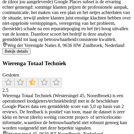
de (door jou aangeleverde) Google Places subset is de ervaring
echter gemengd: sommige klanten prijzen de professionele aanpak,
communicatie, het maken van een plan en het netjes achterlaten van
de situatie, terwijl andere klanten juist ernstige klachten hebben over
niet-opgeloste verstoppingen, verergering van het probleem,
(herstelde) schade na een reparatiepoging en het (te) hoog uitvallen
van de kosten. Daardoor scoort het bedrijf in deze analyse
gemiddeld tot laag op betrouwbaarheid/consistente kwaliteit.
Weg der Verenigde Naties 8, 9636 HW Zuidbroek, Nederland
Bekijk details
Wierenga Totaal Techniek
Gesloten
2.5
Wierenga Totaal Techniek (Westersingel 45, Noordbroek) is een
operationeel loodgieters/techniekbedrijf met in de beschikbare
Google Places data een gemiddelde score van 5,0 op basis van 2
reviews. De feedback is positief van toon, maar de dataset is zeer
klein en bevat (deels) weinig concrete project- of servicelocatie-
informatie, waardoor de betrouwbaarheid niet robuust genoeg kan
worden vastgesteld met deze beperkte signalen.
Westersingel 45, 9635 BT Noordbroek, Nederland