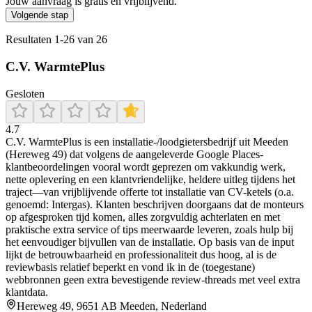
Jouw aanvraag is gratis en vrijblijvend.
Volgende stap
Resultaten
1
-
26
van
26
C.V. WarmtePlus
Gesloten
4.7
C.V. WarmtePlus is een installatie-/loodgietersbedrijf uit Meeden
(Hereweg 49) dat volgens de aangeleverde Google Places-
klantbeoordelingen vooral wordt geprezen om vakkundig werk,
nette oplevering en een klantvriendelijke, heldere uitleg tijdens het
traject—van vrijblijvende offerte tot installatie van CV-ketels (o.a.
genoemd: Intergas). Klanten beschrijven doorgaans dat de monteurs
op afgesproken tijd komen, alles zorgvuldig achterlaten en met
praktische extra service of tips meerwaarde leveren, zoals hulp bij
het eenvoudiger bijvullen van de installatie. Op basis van de input
lijkt de betrouwbaarheid en professionaliteit dus hoog, al is de
reviewbasis relatief beperkt en vond ik in de (toegestane)
webbronnen geen extra bevestigende review-threads met veel extra
klantdata.
Hereweg 49, 9651 AB Meeden, Nederland