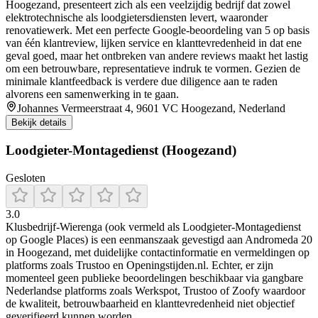
Hoogezand, presenteert zich als een veelzijdig bedrijf dat zowel
elektrotechnische als loodgietersdiensten levert, waaronder
renovatiewerk. Met een perfecte Google-beoordeling van 5 op basis
van één klantreview, lijken service en klanttevredenheid in dat ene
geval goed, maar het ontbreken van andere reviews maakt het lastig
om een betrouwbare, representatieve indruk te vormen. Gezien de
minimale klantfeedback is verdere due diligence aan te raden
alvorens een samenwerking in te gaan.
Johannes Vermeerstraat 4, 9601 VC Hoogezand, Nederland
Bekijk details
Loodgieter-Montagedienst (Hoogezand)
Gesloten
3.0
Klusbedrijf‑Wierenga (ook vermeld als Loodgieter‑Montagedienst
op Google Places) is een eenmanszaak gevestigd aan Andromeda 20
in Hoogezand, met duidelijke contactinformatie en vermeldingen op
platforms zoals Trustoo en Openingstijden.nl. Echter, er zijn
momenteel geen publieke beoordelingen beschikbaar via gangbare
Nederlandse platforms zoals Werkspot, Trustoo of Zoofy waardoor
de kwaliteit, betrouwbaarheid en klanttevredenheid niet objectief
geverifieerd kunnen worden.