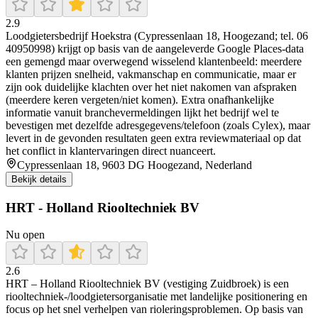
2.9
Loodgietersbedrijf Hoekstra (Cypressenlaan 18, Hoogezand; tel. 06
40950998) krijgt op basis van de aangeleverde Google Places-data
een gemengd maar overwegend wisselend klantenbeeld: meerdere
klanten prijzen snelheid, vakmanschap en communicatie, maar er
zijn ook duidelijke klachten over het niet nakomen van afspraken
(meerdere keren vergeten/niet komen). Extra onafhankelijke
informatie vanuit branchevermeldingen lijkt het bedrijf wel te
bevestigen met dezelfde adresgegevens/telefoon (zoals Cylex), maar
levert in de gevonden resultaten geen extra reviewmateriaal op dat
het conflict in klantervaringen direct nuanceert.
Cypressenlaan 18, 9603 DG Hoogezand, Nederland
Bekijk details
HRT - Holland Riooltechniek BV
Nu open
2.6
HRT – Holland Riooltechniek BV (vestiging Zuidbroek) is een
riooltechniek-/loodgietersorganisatie met landelijke positionering en
focus op het snel verhelpen van rioleringsproblemen. Op basis van