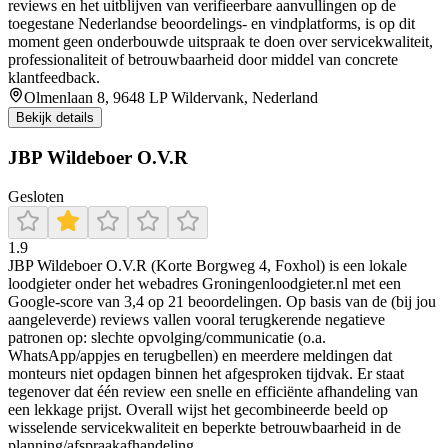
reviews en het uitblijven van verifieerbare aanvullingen op de
toegestane Nederlandse beoordelings- en vindplatforms, is op dit
moment geen onderbouwde uitspraak te doen over servicekwaliteit,
professionaliteit of betrouwbaarheid door middel van concrete
klantfeedback.
Olmenlaan 8, 9648 LP Wildervank, Nederland
Bekijk details
JBP Wildeboer O.V.R
Gesloten
1.9
JBP Wildeboer O.V.R (Korte Borgweg 4, Foxhol) is een lokale
loodgieter onder het webadres Groningenloodgieter.nl met een
Google-score van 3,4 op 21 beoordelingen. Op basis van de (bij jou
aangeleverde) reviews vallen vooral terugkerende negatieve
patronen op: slechte opvolging/communicatie (o.a.
WhatsApp/appjes en terugbellen) en meerdere meldingen dat
monteurs niet opdagen binnen het afgesproken tijdvak. Er staat
tegenover dat één review een snelle en efficiënte afhandeling van
een lekkage prijst. Overall wijst het gecombineerde beeld op
wisselende servicekwaliteit en beperkte betrouwbaarheid in de
planning/afspraakafhandeling.