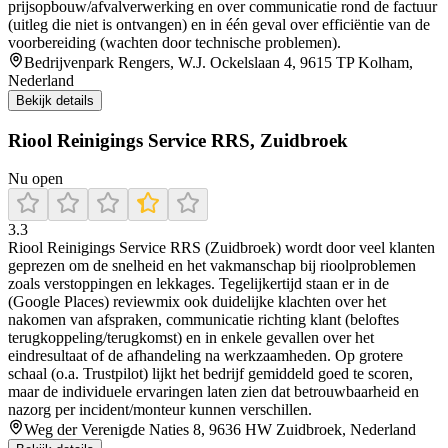
prijsopbouw/afvalverwerking en over communicatie rond de factuur
(uitleg die niet is ontvangen) en in één geval over efficiëntie van de
voorbereiding (wachten door technische problemen).
Bedrijvenpark Rengers, W.J. Ockelslaan 4, 9615 TP Kolham,
Nederland
Bekijk details
Riool Reinigings Service RRS, Zuidbroek
Nu open
3.3
Riool Reinigings Service RRS (Zuidbroek) wordt door veel klanten
geprezen om de snelheid en het vakmanschap bij rioolproblemen
zoals verstoppingen en lekkages. Tegelijkertijd staan er in de
(Google Places) reviewmix ook duidelijke klachten over het
nakomen van afspraken, communicatie richting klant (beloftes
terugkoppeling/terugkomst) en in enkele gevallen over het
eindresultaat of de afhandeling na werkzaamheden. Op grotere
schaal (o.a. Trustpilot) lijkt het bedrijf gemiddeld goed te scoren,
maar de individuele ervaringen laten zien dat betrouwbaarheid en
nazorg per incident/monteur kunnen verschillen.
Weg der Verenigde Naties 8, 9636 HW Zuidbroek, Nederland