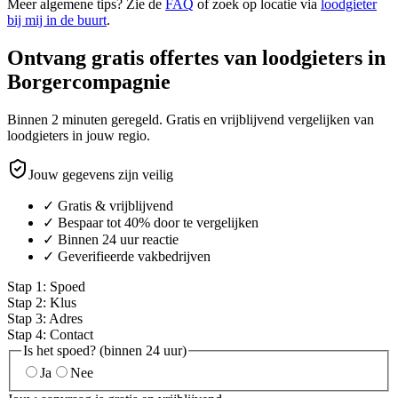
Meer algemene tips? Zie de
FAQ
of zoek op locatie via
loodgieter
bij mij in de buurt
.
Ontvang gratis offertes van loodgieters in
Borgercompagnie
Binnen 2 minuten geregeld. Gratis en vrijblijvend vergelijken van
loodgieters in jouw regio.
Jouw gegevens zijn veilig
✓ Gratis & vrijblijvend
✓ Bespaar tot 40% door te vergelijken
✓ Binnen 24 uur reactie
✓ Geverifieerde vakbedrijven
Stap
1
:
Spoed
Stap
2
:
Klus
Stap
3
:
Adres
Stap
4
:
Contact
Is het spoed? (binnen 24 uur)
Ja
Nee