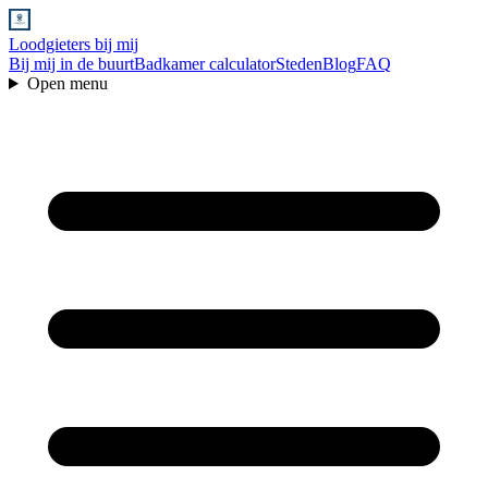
Loodgieters bij mij
Bij mij in de buurt
Badkamer calculator
Steden
Blog
FAQ
Open menu