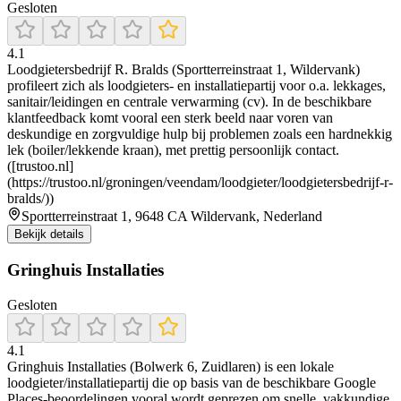
Gesloten
4.1
Loodgietersbedrijf R. Bralds (Sportterreinstraat 1, Wildervank)
profileert zich als loodgieters- en installatiepartij voor o.a. lekkages,
sanitair/leidingen en centrale verwarming (cv). In de beschikbare
klantfeedback komt vooral een sterk beeld naar voren van
deskundige en zorgvuldige hulp bij problemen zoals een hardnekkig
lek (boiler/lekkende kraan), met prettig persoonlijk contact.
([trustoo.nl]
(https://trustoo.nl/groningen/veendam/loodgieter/loodgietersbedrijf-r-
bralds/))
Sportterreinstraat 1, 9648 CA Wildervank, Nederland
Bekijk details
Gringhuis Installaties
Gesloten
4.1
Gringhuis Installaties (Bolwerk 6, Zuidlaren) is een lokale
loodgieter/installatiepartij die op basis van de beschikbare Google
Places-beoordelingen vooral wordt geprezen om snelle, vakkundige