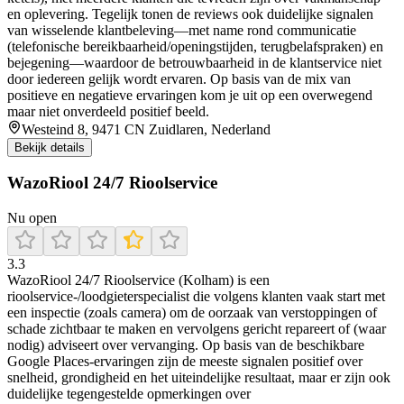
en oplevering. Tegelijk tonen de reviews ook duidelijke signalen
van wisselende klantbeleving—met name rond communicatie
(telefonische bereikbaarheid/openingstijden, terugbelafspraken) en
bejegening—waardoor de betrouwbaarheid in de klantservice niet
door iedereen gelijk wordt ervaren. Op basis van de mix van
positieve en negatieve ervaringen kom je uit op een overwegend
maar niet onverdeeld positief beeld.
Westeind 8, 9471 CN Zuidlaren, Nederland
Bekijk details
WazoRiool 24/7 Rioolservice
Nu open
3.3
WazoRiool 24/7 Rioolservice (Kolham) is een
rioolservice-/loodgieterspecialist die volgens klanten vaak start met
een inspectie (zoals camera) om de oorzaak van verstoppingen of
schade zichtbaar te maken en vervolgens gericht repareert of (waar
nodig) adviseert over vervanging. Op basis van de beschikbare
Google Places-ervaringen zijn de meeste signalen positief over
snelheid, grondigheid en het uiteindelijke resultaat, maar er zijn ook
duidelijke tegengestelde opmerkingen over