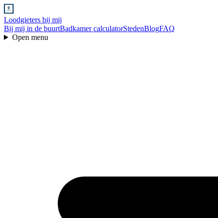
Loodgieters bij mij
Bij mij in de buurt
Badkamer calculator
Steden
Blog
FAQ
Open menu