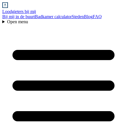
Loodgieters bij mij
Bij mij in de buurt
Badkamer calculator
Steden
Blog
FAQ
Open menu