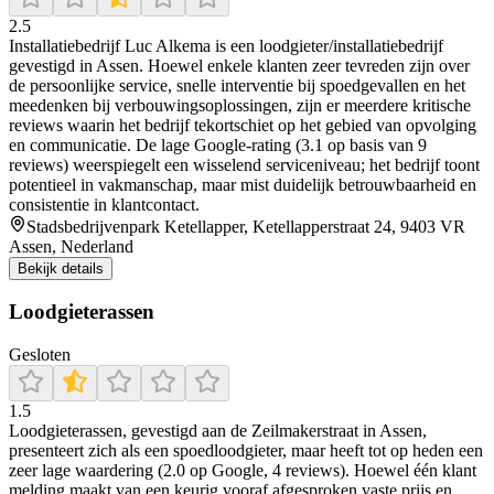
2.5
Installatiebedrijf Luc Alkema is een loodgieter/installatiebedrijf
gevestigd in Assen. Hoewel enkele klanten zeer tevreden zijn over
de persoonlijke service, snelle interventie bij spoedgevallen en het
meedenken bij verbouwingsoplossingen, zijn er meerdere kritische
reviews waarin het bedrijf tekortschiet op het gebied van opvolging
en communicatie. De lage Google-rating (3.1 op basis van 9
reviews) weerspiegelt een wisselend serviceniveau; het bedrijf toont
potentieel in vakmanschap, maar mist duidelijk betrouwbaarheid en
consistentie in klantcontact.
Stadsbedrijvenpark Ketellapper, Ketellapperstraat 24, 9403 VR
Assen, Nederland
Bekijk details
Loodgieterassen
Gesloten
1.5
Loodgieterassen, gevestigd aan de Zeilmakerstraat in Assen,
presenteert zich als een spoedloodgieter, maar heeft tot op heden een
zeer lage waardering (2.0 op Google, 4 reviews). Hoewel één klant
melding maakt van een keurig vooraf afgesproken vaste prijs en