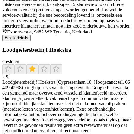
uitstekende eerste indruk dankzij een 5‑star-review waarin brede
vakkennis en een prettige aanpak worden genoemd. Hoewel de
servicekwaliteit bij die ene beoordeling lovend is, ontbreekt een
breder reviewprofiel waardoor de betrouwbaarheid op basis van
meerdere klantenervaringen nog niet goed onderbouwd kan worden.
Exportweg 4, 9482 WP Tynaarlo, Nederland
Bekijk details
Loodgietersbedrijf Hoekstra
Gesloten
2.9
Loodgietersbedrijf Hoekstra (Cypressenlaan 18, Hoogezand; tel. 06
40950998) krijgt op basis van de aangeleverde Google Places-data
een gemengd maar overwegend wisselend klantenbeeld: meerdere
klanten prijzen snelheid, vakmanschap en communicatie, maar er
zijn ook duidelijke klachten over het niet nakomen van afspraken
(meerdere keren vergeten/niet komen). Extra onafhankelijke
informatie vanuit branchevermeldingen lijkt het bedrijf wel te
bevestigen met dezelfde adresgegevens/telefoon (zoals Cylex), maar
levert in de gevonden resultaten geen extra reviewmateriaal op dat
het conflict in klantervaringen direct nuanceert.