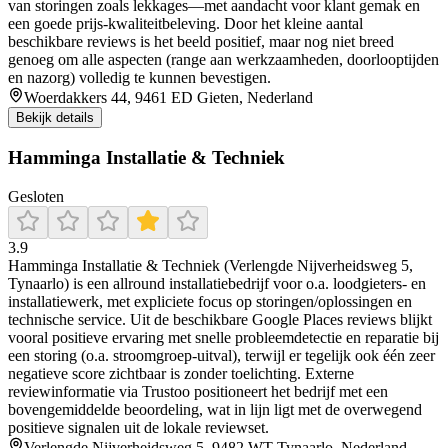
van storingen zoals lekkages—met aandacht voor klant gemak en
een goede prijs-kwaliteitbeleving. Door het kleine aantal
beschikbare reviews is het beeld positief, maar nog niet breed
genoeg om alle aspecten (range aan werkzaamheden, doorlooptijden
en nazorg) volledig te kunnen bevestigen.
Woerdakkers 44, 9461 ED Gieten, Nederland
Bekijk details
Hamminga Installatie & Techniek
Gesloten
3.9
Hamminga Installatie & Techniek (Verlengde Nijverheidsweg 5,
Tynaarlo) is een allround installatiebedrijf voor o.a. loodgieters- en
installatiewerk, met expliciete focus op storingen/oplossingen en
technische service. Uit de beschikbare Google Places reviews blijkt
vooral positieve ervaring met snelle probleemdetectie en reparatie bij
een storing (o.a. stroomgroep-uitval), terwijl er tegelijk ook één zeer
negatieve score zichtbaar is zonder toelichting. Externe
reviewinformatie via Trustoo positioneert het bedrijf met een
bovengemiddelde beoordeling, wat in lijn ligt met de overwegend
positieve signalen uit de lokale reviewset.
Verlengde Nijverheidsweg 5, 9482 WT Tynaarlo, Nederland