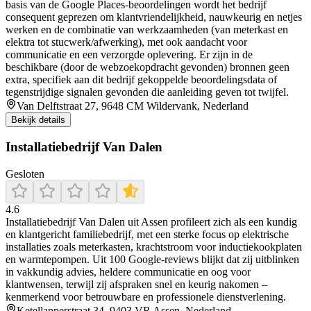
basis van de Google Places-beoordelingen wordt het bedrijf
consequent geprezen om klantvriendelijkheid, nauwkeurig en netjes
werken en de combinatie van werkzaamheden (van meterkast en
elektra tot stucwerk/afwerking), met ook aandacht voor
communicatie en een verzorgde oplevering. Er zijn in de
beschikbare (door de webzoekopdracht gevonden) bronnen geen
extra, specifiek aan dit bedrijf gekoppelde beoordelingsdata of
tegenstrijdige signalen gevonden die aanleiding geven tot twijfel.
Van Delftstraat 27, 9648 CM Wildervank, Nederland
Bekijk details
Installatiebedrijf Van Dalen
Gesloten
4.6
Installatiebedrijf Van Dalen uit Assen profileert zich als een kundig
en klantgericht familiebedrijf, met een sterke focus op elektrische
installaties zoals meterkasten, krachtstroom voor inductiekookplaten
en warmtepompen. Uit 100 Google‑reviews blijkt dat zij uitblinken
in vakkundig advies, heldere communicatie en oog voor
klantwensen, terwijl zij afspraken snel en keurig nakomen –
kenmerkend voor betrouwbare en professionele dienstverlening.
Ketellapperstraat 34, 9403 VR Assen, Nederland