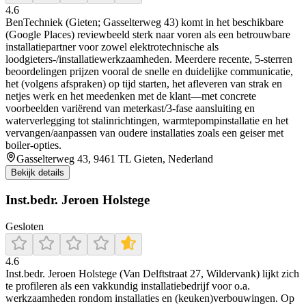
4.6
BenTechniek (Gieten; Gasselterweg 43) komt in het beschikbare
(Google Places) reviewbeeld sterk naar voren als een betrouwbare
installatiepartner voor zowel elektrotechnische als
loodgieters-/installatiewerkzaamheden. Meerdere recente, 5-sterren
beoordelingen prijzen vooral de snelle en duidelijke communicatie,
het (volgens afspraken) op tijd starten, het afleveren van strak en
netjes werk en het meedenken met de klant—met concrete
voorbeelden variërend van meterkast/3-fase aansluiting en
waterverlegging tot stalinrichtingen, warmtepompinstallatie en het
vervangen/aanpassen van oudere installaties zoals een geiser met
boiler-opties.
Gasselterweg 43, 9461 TL Gieten, Nederland
Bekijk details
Inst.bedr. Jeroen Holstege
Gesloten
4.6
Inst.bedr. Jeroen Holstege (Van Delftstraat 27, Wildervank) lijkt zich
te profileren als een vakkundig installatiebedrijf voor o.a.
werkzaamheden rondom installaties en (keuken)verbouwingen. Op