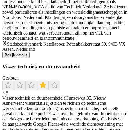
professioneel erkend installatiebedrijf met certificeringen zoals
NEN‑ISO‑9001, VCA en lid van Techniek Nederland. Ze bedienen
zowel particulieren als instellingen en waterleidingmaatschappijen in
Noordoost-Nederland. Klanten prijzen doorgaans het vriendelijke
personeel, de efficiënte uitvoering en de duidelijke planning; echter,
er zijn ook meldingen van gemiste afspraken en onprofessioneel
telefonisch contact, wat verbeterpunten zijn op het vlak van
betrouwbaarheid en klantcommunicatie.
Stadsbedrijvenpark Ketellapper, Pottenbakkerstraat 39, 9403 VX
Assen, Nederland
Bekijk details
Visser techniek en duurzaamheid
Gesloten
3.8
Visser techniek en duurzaamheid (Hunzeweg 35, Nieuw
Annerveen; vissertd.nl) lijkt zich te richten op technische
werkzaamheden rondom (dak)inspectie en installatie, met in elk
geval een klant die positief was over het gebruik van dronefoto’s om
een dakgoot te beoordelen ondanks een overkapping. Op basis van
de aangeleverde Google Places-data wordt de dienstverlening met
een hoge waardering beoordeeld, maar omdat er slechts 1 review