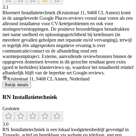
3.1
Bloemert Installatietechniek (Kruisstraat 11, 9468 CL Annen) komt
in de aangeleverde Google Places-reviews vooral naar voren als een
allround installateur voor CV/ketelproblemen en ook voor
storingen/verstoppingen. De positieve beoordelingen benadrukken
met name snelheid en oplossingsgerichtheid bij ketelissues (in
meerdere gevallen geholpen met reparatie en/of vervanging), terwijl
er tegelijk één uitgesproken negatieve ervaring is over
communicatie/contact en de afhandeling rond een
warmtepomptraject. Externe, aanvullende reviewbronnen binnen de
opgegeven domeinen leveren in dit gezochte resultaat geen extra
(goed te herleiden) klantreviews op, waardoor het totaalbeeld relatief
afhankelijk blijft van de beperkte set Google-reviews.
Kruisstraat 11, 9468 CL Annen, Nederland
Bekijk details
RN Installatietechniek
Gesloten
3.0
RN Installatietechniek is een lokaal loodgietersbedrijf gevestigd in
Tynaarlo, actief en bereikbaar via website en telefoon, met een