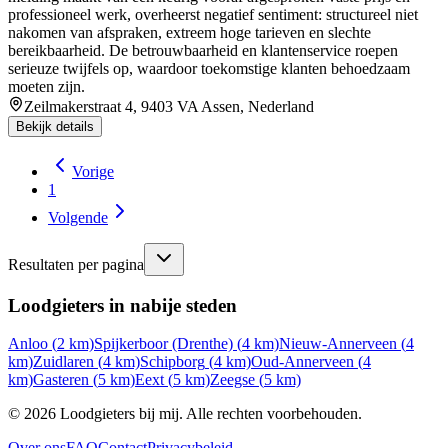
professioneel werk, overheerst negatief sentiment: structureel niet
nakomen van afspraken, extreem hoge tarieven en slechte
bereikbaarheid. De betrouwbaarheid en klantenservice roepen
serieuze twijfels op, waardoor toekomstige klanten behoedzaam
moeten zijn.
Zeilmakerstraat 4, 9403 VA Assen, Nederland
Bekijk details
Vorige
1
Volgende
Resultaten per pagina
Loodgieters in nabije steden
Anloo
(
2
km)
Spijkerboor (Drenthe)
(
4
km)
Nieuw-Annerveen
(
4
km)
Zuidlaren
(
4
km)
Schipborg
(
4
km)
Oud-Annerveen
(
4
km)
Gasteren
(
5
km)
Eext
(
5
km)
Zeegse
(
5
km)
©
2026
Loodgieters bij mij. Alle rechten voorbehouden.
Over ons
FAQ
Contact
Privacybeleid