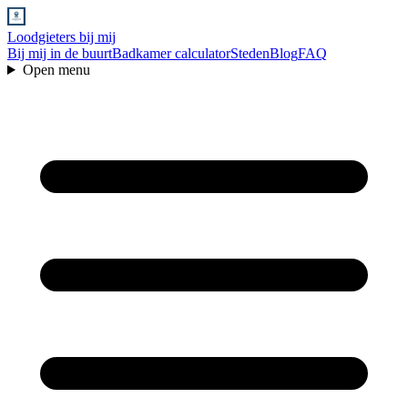
Loodgieters bij mij
Bij mij in de buurt
Badkamer calculator
Steden
Blog
FAQ
Open menu