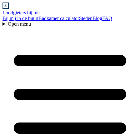
Loodgieters bij mij
Bij mij in de buurt
Badkamer calculator
Steden
Blog
FAQ
Open menu