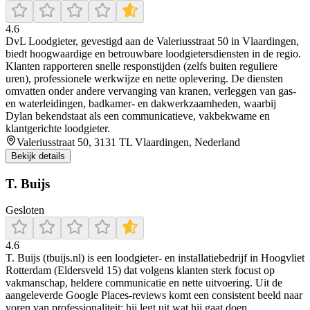
4.6
DvL Loodgieter, gevestigd aan de Valeriusstraat 50 in Vlaardingen,
biedt hoogwaardige en betrouwbare loodgietersdiensten in de regio.
Klanten rapporteren snelle responstijden (zelfs buiten reguliere
uren), professionele werkwijze en nette oplevering. De diensten
omvatten onder andere vervanging van kranen, verleggen van gas‑
en waterleidingen, badkamer‐ en dakwerkzaamheden, waarbij
Dylan bekendstaat als een communicatieve, vakbekwame en
klantgerichte loodgieter.
Valeriusstraat 50, 3131 TL Vlaardingen, Nederland
Bekijk details
T. Buijs
Gesloten
4.6
T. Buijs (tbuijs.nl) is een loodgieter- en installatiebedrijf in Hoogvliet
Rotterdam (Eldersveld 15) dat volgens klanten sterk focust op
vakmanschap, heldere communicatie en nette uitvoering. Uit de
aangeleverde Google Places-reviews komt een consistent beeld naar
voren van professionaliteit: hij legt uit wat hij gaat doen,