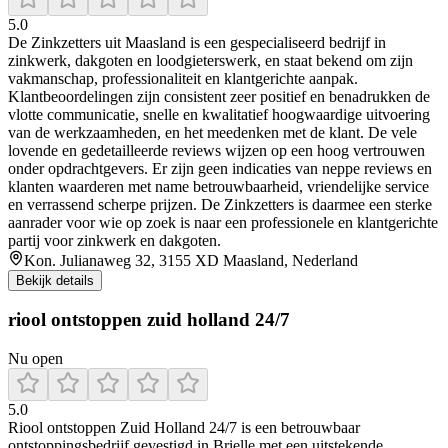
5.0
De Zinkzetters uit Maasland is een gespecialiseerd bedrijf in
zinkwerk, dakgoten en loodgieterswerk, en staat bekend om zijn
vakmanschap, professionaliteit en klantgerichte aanpak.
Klantbeoordelingen zijn consistent zeer positief en benadrukken de
vlotte communicatie, snelle en kwalitatief hoogwaardige uitvoering
van de werkzaamheden, en het meedenken met de klant. De vele
lovende en gedetailleerde reviews wijzen op een hoog vertrouwen
onder opdrachtgevers. Er zijn geen indicaties van neppe reviews en
klanten waarderen met name betrouwbaarheid, vriendelijke service
en verrassend scherpe prijzen. De Zinkzetters is daarmee een sterke
aanrader voor wie op zoek is naar een professionele en klantgerichte
partij voor zinkwerk en dakgoten.
Kon. Julianaweg 32, 3155 XD Maasland, Nederland
Bekijk details
riool ontstoppen zuid holland 24/7
Nu open
5.0
Riool ontstoppen Zuid Holland 24/7 is een betrouwbaar
ontstoppingsbedrijf gevestigd in Brielle met een uitstekende