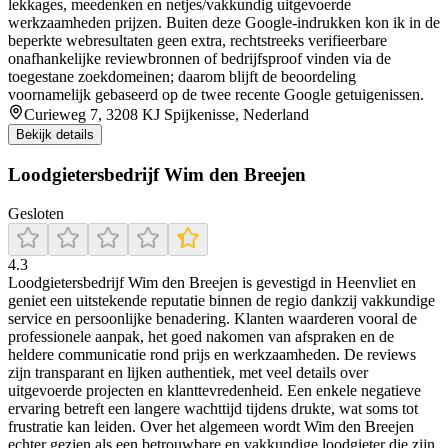
lekkages, meedenken en netjes/vakkundig uitgevoerde
werkzaamheden prijzen. Buiten deze Google-indrukken kon ik in de
beperkte webresultaten geen extra, rechtstreeks verifieerbare
onafhankelijke reviewbronnen of bedrijfsproof vinden via de
toegestane zoekdomeinen; daarom blijft de beoordeling
voornamelijk gebaseerd op de twee recente Google getuigenissen.
Curieweg 7, 3208 KJ Spijkenisse, Nederland
Bekijk details
Loodgietersbedrijf Wim den Breejen
Gesloten
4.3
Loodgietersbedrijf Wim den Breejen is gevestigd in Heenvliet en
geniet een uitstekende reputatie binnen de regio dankzij vakkundige
service en persoonlijke benadering. Klanten waarderen vooral de
professionele aanpak, het goed nakomen van afspraken en de
heldere communicatie rond prijs en werkzaamheden. De reviews
zijn transparant en lijken authentiek, met veel details over
uitgevoerde projecten en klanttevredenheid. Een enkele negatieve
ervaring betreft een langere wachttijd tijdens drukte, wat soms tot
frustratie kan leiden. Over het algemeen wordt Wim den Breejen
echter gezien als een betrouwbare en vakkundige loodgieter die zijn