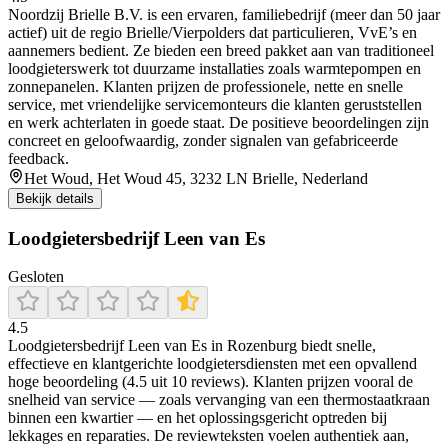
Noordzij Brielle B.V. is een ervaren, familiebedrijf (meer dan 50 jaar
actief) uit de regio Brielle/Vierpolders dat particulieren, VvE’s en
aannemers bedient. Ze bieden een breed pakket aan van traditioneel
loodgieterswerk tot duurzame installaties zoals warmtepompen en
zonnepanelen. Klanten prijzen de professionele, nette en snelle
service, met vriendelijke servicemonteurs die klanten geruststellen
en werk achterlaten in goede staat. De positieve beoordelingen zijn
concreet en geloofwaardig, zonder signalen van gefabriceerde
feedback.
Het Woud, Het Woud 45, 3232 LN Brielle, Nederland
Bekijk details
Loodgietersbedrijf Leen van Es
Gesloten
4.5
Loodgietersbedrijf Leen van Es in Rozenburg biedt snelle,
effectieve en klantgerichte loodgietersdiensten met een opvallend
hoge beoordeling (4.5 uit 10 reviews). Klanten prijzen vooral de
snelheid van service — zoals vervanging van een thermostaatkraan
binnen een kwartier — en het oplossingsgericht optreden bij
lekkages en reparaties. De reviewteksten voelen authentiek aan,