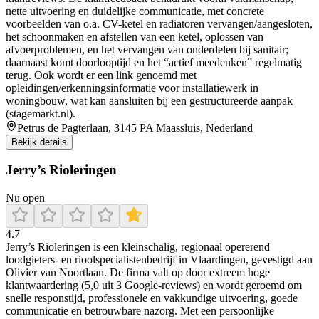
nette uitvoering en duidelijke communicatie, met concrete
voorbeelden van o.a. CV-ketel en radiatoren vervangen/aangesloten,
het schoonmaken en afstellen van een ketel, oplossen van
afvoerproblemen, en het vervangen van onderdelen bij sanitair;
daarnaast komt doorlooptijd en het “actief meedenken” regelmatig
terug. Ook wordt er een link genoemd met
opleidingen/erkenningsinformatie voor installatiewerk in
woningbouw, wat kan aansluiten bij een gestructureerde aanpak
(stagemarkt.nl).
Petrus de Pagterlaan, 3145 PA Maassluis, Nederland
Bekijk details
Jerry’s Rioleringen
Nu open
4.7
Jerry’s Rioleringen is een kleinschalig, regionaal opererend
loodgieters- en rioolspecialistenbedrijf in Vlaardingen, gevestigd aan
Olivier van Noortlaan. De firma valt op door extreem hoge
klantwaardering (5,0 uit 3 Google-reviews) en wordt geroemd om
snelle responstijd, professionele en vakkundige uitvoering, goede
communicatie en betrouwbare nazorg. Met een persoonlijke