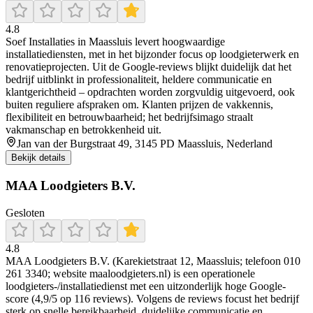
4.8
Soef Installaties in Maassluis levert hoogwaardige
installatiediensten, met in het bijzonder focus op loodgieterwerk en
renovatieprojecten. Uit de Google-reviews blijkt duidelijk dat het
bedrijf uitblinkt in professionaliteit, heldere communicatie en
klantgerichtheid – opdrachten worden zorgvuldig uitgevoerd, ook
buiten reguliere afspraken om. Klanten prijzen de vakkennis,
flexibiliteit en betrouwbaarheid; het bedrijfsimago straalt
vakmanschap en betrokkenheid uit.
Jan van der Burgstraat 49, 3145 PD Maassluis, Nederland
Bekijk details
MAA Loodgieters B.V.
Gesloten
4.8
MAA Loodgieters B.V. (Karekietstraat 12, Maassluis; telefoon 010
261 3340; website maaloodgieters.nl) is een operationele
loodgieters-/installatiedienst met een uitzonderlijk hoge Google-
score (4,9/5 op 116 reviews). Volgens de reviews focust het bedrijf
sterk op snelle bereikbaarheid, duidelijke communicatie en