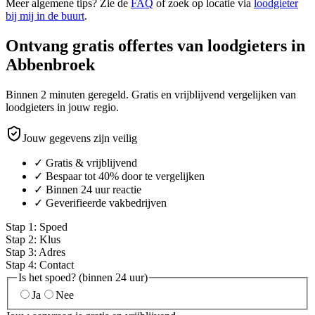
Meer algemene tips? Zie de
FAQ
of zoek op locatie via
loodgieter
bij mij in de buurt
.
Ontvang gratis offertes van loodgieters in
Abbenbroek
Binnen 2 minuten geregeld. Gratis en vrijblijvend vergelijken van
loodgieters in jouw regio.
Jouw gegevens zijn veilig
✓ Gratis & vrijblijvend
✓ Bespaar tot 40% door te vergelijken
✓ Binnen 24 uur reactie
✓ Geverifieerde vakbedrijven
Stap
1
:
Spoed
Stap
2
:
Klus
Stap
3
:
Adres
Stap
4
:
Contact
Is het spoed? (binnen 24 uur)
Ja
Nee