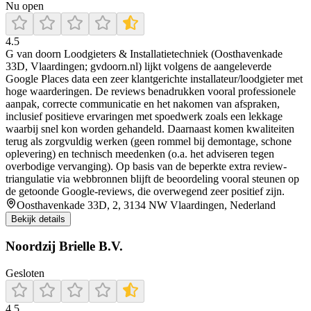
Nu open
4.5
G van doorn Loodgieters & Installatietechniek (Oosthavenkade
33D, Vlaardingen; gvdoorn.nl) lijkt volgens de aangeleverde
Google Places data een zeer klantgerichte installateur/loodgieter met
hoge waarderingen. De reviews benadrukken vooral professionele
aanpak, correcte communicatie en het nakomen van afspraken,
inclusief positieve ervaringen met spoedwerk zoals een lekkage
waarbij snel kon worden gehandeld. Daarnaast komen kwaliteiten
terug als zorgvuldig werken (geen rommel bij demontage, schone
oplevering) en technisch meedenken (o.a. het adviseren tegen
overbodige vervanging). Op basis van de beperkte extra review-
triangulatie via webbronnen blijft de beoordeling vooral steunen op
de getoonde Google-reviews, die overwegend zeer positief zijn.
Oosthavenkade 33D, 2, 3134 NW Vlaardingen, Nederland
Bekijk details
Noordzij Brielle B.V.
Gesloten
4.5