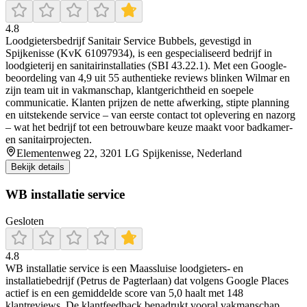
4.8
Loodgietersbedrijf Sanitair Service Bubbels, gevestigd in
Spijkenisse (KvK 61097934), is een gespecialiseerd bedrijf in
loodgieterij en sanitairinstallaties (SBI 43.22.1). Met een Google-
beoordeling van 4,9 uit 55 authentieke reviews blinken Wilmar en
zijn team uit in vakmanschap, klantgerichtheid en soepele
communicatie. Klanten prijzen de nette afwerking, stipte planning
en uitstekende service – van eerste contact tot oplevering en nazorg
– wat het bedrijf tot een betrouwbare keuze maakt voor badkamer-
en sanitairprojecten.
Elementenweg 22, 3201 LG Spijkenisse, Nederland
Bekijk details
WB installatie service
Gesloten
4.8
WB installatie service is een Maassluise loodgieters- en
installatiebedrijf (Petrus de Pagterlaan) dat volgens Google Places
actief is en een gemiddelde score van 5,0 haalt met 148
klantreviews. De klantfeedback benadrukt vooral vakmanschap,