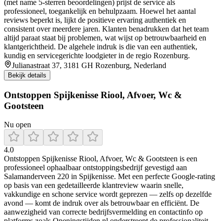
(met name 5-sterren beoordelingen) prijst de service als
professioneel, toegankelijk en behulpzaam. Hoewel het aantal
reviews beperkt is, lijkt de positieve ervaring authentiek en
consistent over meerdere jaren. Klanten benadrukken dat het team
altijd paraat staat bij problemen, wat wijst op betrouwbaarheid en
klantgerichtheid. De algehele indruk is die van een authentiek,
kundig en servicegerichte loodgieter in de regio Rozenburg.
Julianastraat 37, 3181 GH Rozenburg, Nederland
Bekijk details
Ontstoppen Spijkenisse Riool, Afvoer, Wc &
Gootsteen
Nu open
4.0
Ontstoppen Spijkenisse Riool, Afvoer, Wc & Gootsteen is een
professioneel ophaalbaar ontstoppingsbedrijf gevestigd aan
Salamanderveen 220 in Spijkenisse. Met een perfecte Google‑rating
op basis van een gedetailleerde klantreview waarin snelle,
vakkundige en schone service wordt geprezen — zelfs op dezelfde
avond — komt de indruk over als betrouwbaar en efficiënt. De
aanwezigheid van correcte bedrijfsvermelding en contactinfo op
platforms zoals Openingstijden.nl onderstreept de professionaliteit.