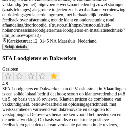
vakkundig (en net) uitgevoerde werkzaamheden bij zowel storingen
(zoals lekkages) als grotere trajecten zoals wc/badkamervernieuwing
en rioleringsgerelateerde ingrepen, met herhaaldelijk positieve
feedback over afstemming met de klant en ondersteuning rond
afhandeling/doorlooptijd. ([trustoo.nl](https://trustoo.nl/zuid-
holland/maassluis/loodgieter/maa-loodgieters-en-installatietechniek/?
utm_source=openai))
Karekietstraat 12, 3145 NA Maassluis, Nederland
Bekijk details
SFA Loodgieters en Dakwerken
Gesloten
4.8
SFA Loodgieters en Dakwerken aan de Vossiusstraat in Vlaardingen
is een solide lokaal bedrijf dat hoog scoort op klanttevredenheid (4.8
uit 5, op basis van 16 reviews). Klanten prijzen de combinatie van
vakkundigheid, betrouwbaarheid en oplossingsgerichtheid, met
werkzaamheden variërend van dakrenovatie en dakgoten tot
verstoppingen. De reviews benadrukken vooral het meedenken en
de nette afwerking. Op basis van deze consistente positieve
feedback en geen detectie van verdachte patronen in de reviews,