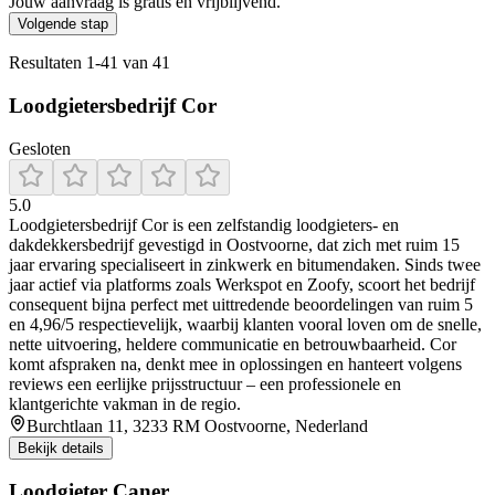
Jouw aanvraag is gratis en vrijblijvend.
Volgende stap
Resultaten
1
-
41
van
41
Loodgietersbedrijf Cor
Gesloten
5.0
Loodgietersbedrijf Cor is een zelfstandig loodgieters- en
dakdekkersbedrijf gevestigd in Oostvoorne, dat zich met ruim 15
jaar ervaring specialiseert in zinkwerk en bitumendaken. Sinds twee
jaar actief via platforms zoals Werkspot en Zoofy, scoort het bedrijf
consequent bijna perfect met uittredende beoordelingen van ruim 5
en 4,96/5 respectievelijk, waarbij klanten vooral loven om de snelle,
nette uitvoering, heldere communicatie en betrouwbaarheid. Cor
komt afspraken na, denkt mee in oplossingen en hanteert volgens
reviews een eerlijke prijsstructuur – een professionele en
klantgerichte vakman in de regio.
Burchtlaan 11, 3233 RM Oostvoorne, Nederland
Bekijk details
Loodgieter Caner