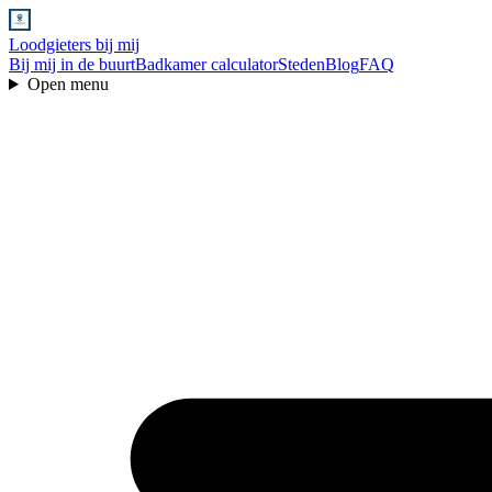
Loodgieters bij mij
Bij mij in de buurt
Badkamer calculator
Steden
Blog
FAQ
Open menu