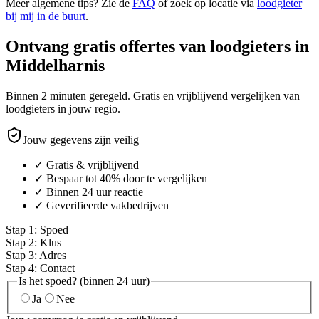
Meer algemene tips? Zie de
FAQ
of zoek op locatie via
loodgieter
bij mij in de buurt
.
Ontvang gratis offertes van loodgieters in
Middelharnis
Binnen 2 minuten geregeld. Gratis en vrijblijvend vergelijken van
loodgieters in jouw regio.
Jouw gegevens zijn veilig
✓ Gratis & vrijblijvend
✓ Bespaar tot 40% door te vergelijken
✓ Binnen 24 uur reactie
✓ Geverifieerde vakbedrijven
Stap
1
:
Spoed
Stap
2
:
Klus
Stap
3
:
Adres
Stap
4
:
Contact
Is het spoed? (binnen 24 uur)
Ja
Nee