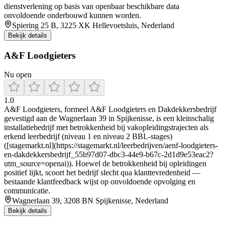
dienstverlening op basis van openbaar beschikbare data
onvoldoende onderbouwd kunnen worden.
Spiering 25 B, 3225 XK Hellevoetsluis, Nederland
Bekijk details
A&F Loodgieters
Nu open
1.0
A&F Loodgieters, formeel A&F Loodgieters en Dakdekkersbedrijf
gevestigd aan de Wagnerlaan 39 in Spijkenisse, is een kleinschalig
installatiebedrijf met betrokkenheid bij vakopleidingstrajecten als
erkend leerbedrijf (niveau 1 en niveau 2 BBL-stages)
([stagemarkt.nl](https://stagemarkt.nl/leerbedrijven/aenf-loodgieters-
en-dakdekkersbedrijf_55b97d07-dbc3-44e9-b67c-2d1d9e53eac2?
utm_source=openai)). Hoewel de betrokkenheid bij opleidingen
positief lijkt, scoort het bedrijf slecht qua klanttevredenheid —
bestaande klantfeedback wijst op onvoldoende opvolging en
communicatie.
Wagnerlaan 39, 3208 BN Spijkenisse, Nederland
Bekijk details