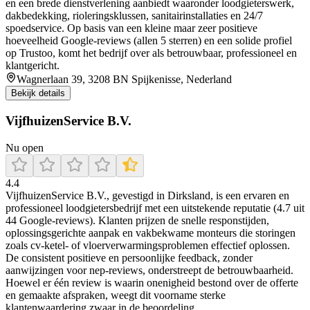
en een brede dienstverlening aanbiedt waaronder loodgieterswerk,
dakbedekking, rioleringsklussen, sanitairinstallaties en 24/7
spoedservice. Op basis van een kleine maar zeer positieve
hoeveelheid Google-reviews (allen 5 sterren) en een solide profiel
op Trustoo, komt het bedrijf over als betrouwbaar, professioneel en
klantgericht.
Wagnerlaan 39, 3208 BN Spijkenisse, Nederland
Bekijk details
VijfhuizenService B.V.
Nu open
4.4
VijfhuizenService B.V., gevestigd in Dirksland, is een ervaren en
professioneel loodgietersbedrijf met een uitstekende reputatie (4.7 uit
44 Google‑reviews). Klanten prijzen de snelle responstijden,
oplossingsgerichte aanpak en vakbekwame monteurs die storingen
zoals cv‑ketel‑ of vloerverwarmingsproblemen effectief oplossen.
De consistent positieve en persoonlijke feedback, zonder
aanwijzingen voor nep‑reviews, onderstreept de betrouwbaarheid.
Hoewel er één review is waarin onenigheid bestond over de offerte
en gemaakte afspraken, weegt dit voorname sterke
klantenwaardering zwaar in de beoordeling.