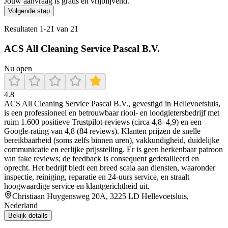
Jouw aanvraag is gratis en vrijblijvend.
Volgende stap
Resultaten
1
-
21
van
21
ACS All Cleaning Service Pascal B.V.
Nu open
4.8
ACS All Cleaning Service Pascal B.V., gevestigd in Hellevoetsluis,
is een professioneel en betrouwbaar riool‑ en loodgietersbedrijf met
ruim 1.600 positieve Trustpilot‑reviews (circa 4,8–4,9) en een
Google‑rating van 4,8 (84 reviews). Klanten prijzen de snelle
bereikbaarheid (soms zelfs binnen uren), vakkundigheid, duidelijke
communicatie en eerlijke prijsstelling. Er is geen herkenbaar patroon
van fake reviews; de feedback is consequent gedetailleerd en
oprecht. Het bedrijf biedt een breed scala aan diensten, waaronder
inspectie, reiniging, reparatie en 24‑uurs service, en straalt
hoogwaardige service en klantgerichtheid uit.
Christiaan Huygensweg 20A, 3225 LD Hellevoetsluis,
Nederland
Bekijk details