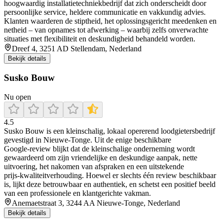
hoogwaardig installatietechniekbedrijf dat zich onderscheidt door
persoonlijke service, heldere communicatie en vakkundig advies.
Klanten waarderen de stiptheid, het oplossingsgericht meedenken en
netheid – van opnames tot afwerking – waarbij zelfs onverwachte
situaties met flexibiliteit en deskundigheid behandeld worden.
Dreef 4, 3251 AD Stellendam, Nederland
Bekijk details
Susko Bouw
Nu open
4.5
Susko Bouw is een kleinschalig, lokaal opererend loodgietersbedrijf
gevestigd in Nieuwe‑Tonge. Uit de enige beschikbare
Google‑review blijkt dat de kleinschalige onderneming wordt
gewaardeerd om zijn vriendelijke en deskundige aanpak, nette
uitvoering, het nakomen van afspraken en een uitstekende
prijs‑kwaliteitverhouding. Hoewel er slechts één review beschikbaar
is, lijkt deze betrouwbaar en authentiek, en schetst een positief beeld
van een professionele en klantgerichte vakman.
Anemaetstraat 3, 3244 AA Nieuwe-Tonge, Nederland
Bekijk details