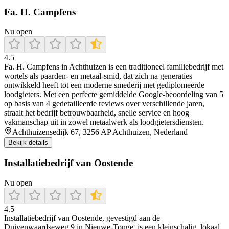
Fa. H. Campfens
Nu open
4.5
Fa. H. Campfens in Achthuizen is een traditioneel familiebedrijf met
wortels als paarden‑ en metaal‑smid, dat zich na generaties
ontwikkeld heeft tot een moderne smederij met gediplomeerde
loodgieters. Met een perfecte gemiddelde Google‑beoordeling van 5
op basis van 4 gedetailleerde reviews over verschillende jaren,
straalt het bedrijf betrouwbaarheid, snelle service en hoog
vakmanschap uit in zowel metaalwerk als loodgietersdiensten.
Achthuizensedijk 67, 3256 AP Achthuizen, Nederland
Bekijk details
Installatiebedrijf van Oostende
Nu open
4.5
Installatiebedrijf van Oostende, gevestigd aan de
Duivenwaardseweg 9 in Nieuwe‑Tonge, is een kleinschalig, lokaal