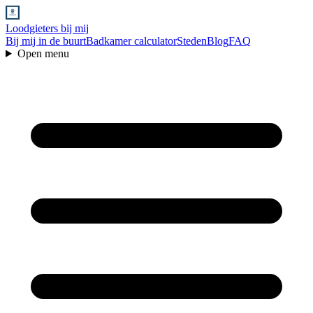
Loodgieters bij mij
Bij mij in de buurt
Badkamer calculator
Steden
Blog
FAQ
Open menu