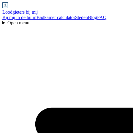
Loodgieters bij mij
Bij mij in de buurt
Badkamer calculator
Steden
Blog
FAQ
Open menu