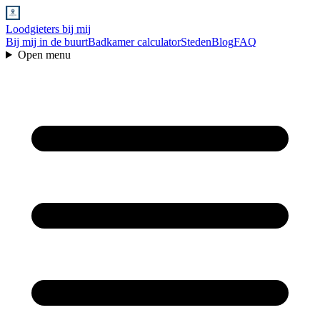
Loodgieters bij mij
Bij mij in de buurt
Badkamer calculator
Steden
Blog
FAQ
Open menu