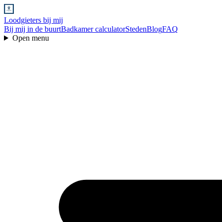
Loodgieters bij mij
Bij mij in de buurt
Badkamer calculator
Steden
Blog
FAQ
Open menu