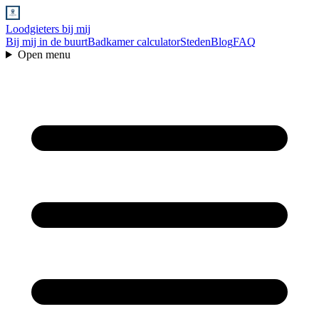
Loodgieters bij mij
Bij mij in de buurt
Badkamer calculator
Steden
Blog
FAQ
Open menu