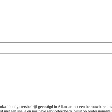
lokaal loodgietersbedrijf gevestigd in Alkmaar met een betrouwbare uit
 met een snelle en positieve servicefeedback, wijst op professionalitei