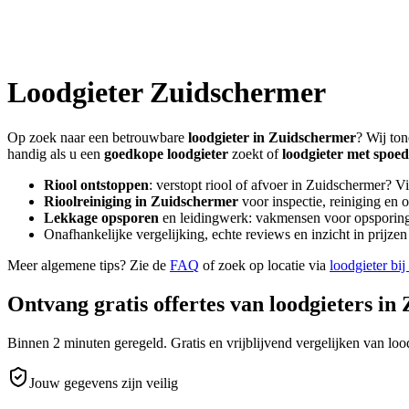
Loodgieter
Zuidschermer
Op zoek naar een betrouwbare
loodgieter in
Zuidschermer
? Wij ton
handig als u een
goedkope loodgieter
zoekt of
loodgieter met spoed
Riool ontstoppen
: verstopt riool of afvoer in
Zuidschermer
? V
Rioolreiniging in
Zuidschermer
voor inspectie, reiniging en 
Lekkage opsporen
en leidingwerk: vakmensen voor opsporing 
Onafhankelijke vergelijking, echte reviews en inzicht in prijz
Meer algemene tips? Zie de
FAQ
of zoek op locatie via
loodgieter bij
Ontvang gratis offertes van loodgieters in
Binnen 2 minuten geregeld. Gratis en vrijblijvend vergelijken van lood
Jouw gegevens zijn veilig