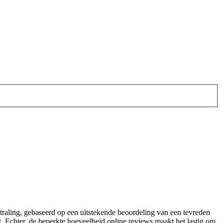
straling, gebaseerd op een uitstekende beoordeling van een tevreden
t. Echter, de beperkte hoeveelheid online reviews maakt het lastig om