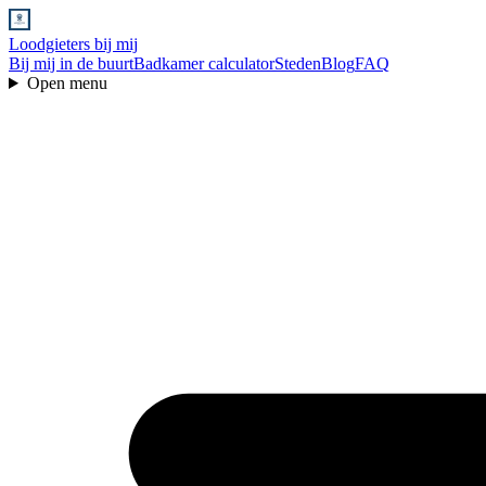
Loodgieters bij mij
Bij mij in de buurt
Badkamer calculator
Steden
Blog
FAQ
Open menu