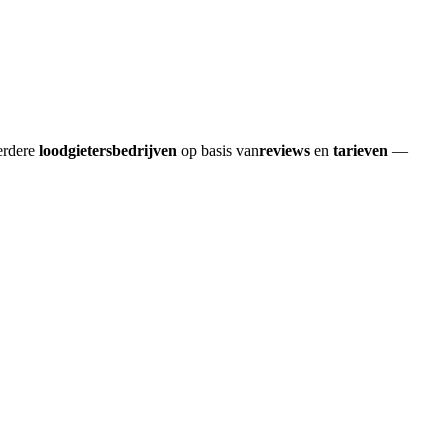
erdere
loodgietersbedrijven
op basis van
reviews
en
tarieven
—