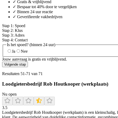
✓ Gratis & vrijblijvend
✓ Bespaar tot 40% door te vergelijken
✓ Binnen 24 uur reactie
✓ Geverifieerde vakbedrijven
Stap
1
:
Spoed
Stap
2
:
Klus
Stap
3
:
Adres
Stap
4
:
Contact
Is het spoed? (binnen 24 uur)
Ja
Nee
Jouw aanvraag is gratis en vrijblijvend.
Volgende stap
Resultaten
51
-
71
van
71
Loodgietersbedrijf Rob Houtkooper (werkplaats)
Nu open
3.5
Loodgietersbedrijf Rob Houtkooper (werkplaats) is een kleinschalig, 
klant. De aanwezigheid van duidelijke contactinformatie, gecombineerd