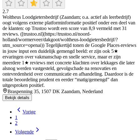
2.7
Woltheus Loodgietersbedrijf (Zaandam; o.a. actief als leerbedrijf)
oogt volgens externe platforminformatie positief onder een deel van
de klanten: op Trustoo wordt een score van 8,9 vermeld met 31
reviews. ([trustoo.nl](https://trustoo.nl/noord-
holland/wormerveer/dakgoot/woltheus-loodgietersbedrijf/?
utm_source=openai)) Tegelijkertijd tonen de Google Places-reviews
in jouw input een duidelijk gemengd beeld: er zijn ook 5★
ervaringen over vakmanschap en snelle service, maar er zijn
meerdere 1★ reviews met concrete klachten over lekkages die later
alsnog werden vastgesteld, gevolgschade na renovaties en
ontevredenheid over communicatie en afhandeling. Daardoor is de
totale beoordeling prudent en eerder “matig/gemengd” dan
uitgesproken positief.
Braspenning 35, 1507 DK Zaandam, Nederland
Bekijk details
Vorige
1
2
Volgende