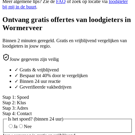
Meer algemene tips? Zie de
FAQ
of zoek op locatie via
loodgieter
bij mij in de buurt
.
Ontvang gratis offertes van loodgieters in
Wormerveer
Binnen 2 minuten geregeld. Gratis en vrijblijvend vergelijken van
loodgieters in jouw regio.
Jouw gegevens zijn veilig
✓ Gratis & vrijblijvend
✓ Bespaar tot 40% door te vergelijken
✓ Binnen 24 uur reactie
✓ Geverifieerde vakbedrijven
Stap
1
:
Spoed
Stap
2
:
Klus
Stap
3
:
Adres
Stap
4
:
Contact
Is het spoed? (binnen 24 uur)
Ja
Nee