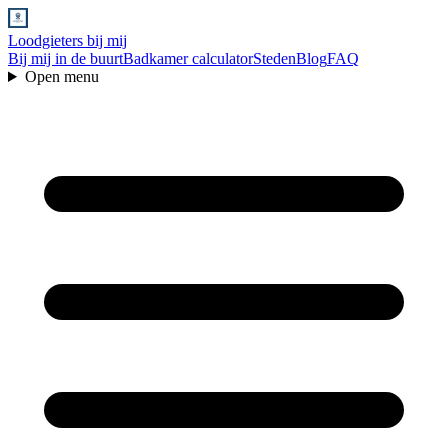
Loodgieters bij mij
Bij mij in de buurt
Badkamer calculator
Steden
Blog
FAQ
Open menu