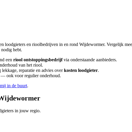
en loodgieters en rioolbedrijven in en rond
Wijdewormer
. Vergelijk me
nodig hebt.
ind een
riool ontstoppingsbedrijf
via onderstaande aanbieders.
onderhoud van het riool.
lekkage, reparatie en advies over
kosten loodgieter
.
en — ook voor regulier onderhoud.
 mij in de buurt
.
Wijdewormer
gieters in jouw regio.