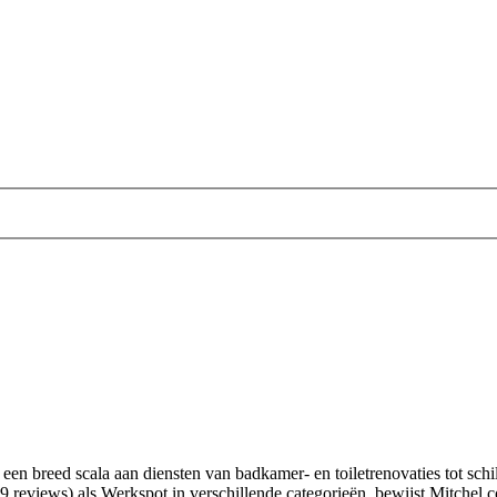
een breed scala aan diensten van badkamer- en toiletrenovaties tot sch
eviews) als Werkspot in verschillende categorieën, bewijst Mitchel con