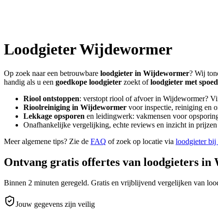
Loodgieter
Wijdewormer
Op zoek naar een betrouwbare
loodgieter in
Wijdewormer
? Wij ton
handig als u een
goedkope loodgieter
zoekt of
loodgieter met spoed
Riool ontstoppen
: verstopt riool of afvoer in
Wijdewormer
? V
Rioolreiniging in
Wijdewormer
voor inspectie, reiniging en 
Lekkage opsporen
en leidingwerk: vakmensen voor opsporing 
Onafhankelijke vergelijking, echte reviews en inzicht in prijz
Meer algemene tips? Zie de
FAQ
of zoek op locatie via
loodgieter bij
Ontvang gratis offertes van loodgieters in
Binnen 2 minuten geregeld. Gratis en vrijblijvend vergelijken van lood
Jouw gegevens zijn veilig