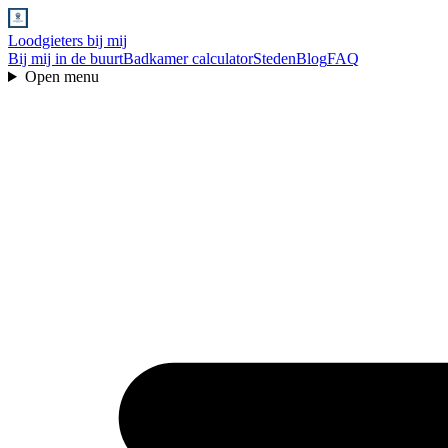
Loodgieters bij mij
Bij mij in de buurt
Badkamer calculator
Steden
Blog
FAQ
Open menu