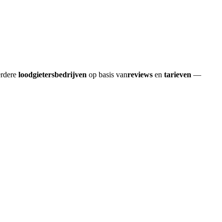
erdere
loodgietersbedrijven
op basis van
reviews
en
tarieven
—