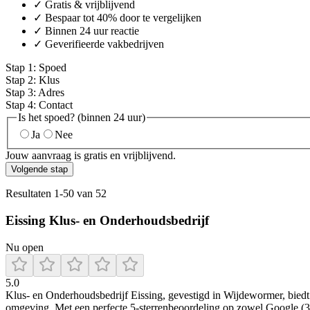
✓ Gratis & vrijblijvend
✓ Bespaar tot 40% door te vergelijken
✓ Binnen 24 uur reactie
✓ Geverifieerde vakbedrijven
Stap
1
:
Spoed
Stap
2
:
Klus
Stap
3
:
Adres
Stap
4
:
Contact
Is het spoed? (binnen 24 uur)
Ja
Nee
Jouw aanvraag is gratis en vrijblijvend.
Volgende stap
Resultaten
1
-
50
van
52
Eissing Klus- en Onderhoudsbedrijf
Nu open
5.0
Klus‑ en Onderhoudsbedrijf Eissing, gevestigd in Wijdewormer, biedt 
omgeving. Met een perfecte 5-sterrenbeoordeling op zowel Google (39 r