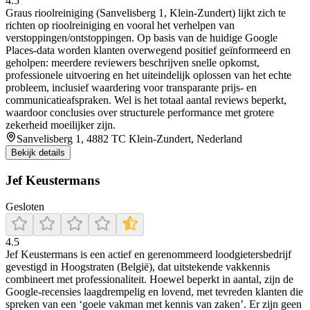
4.5
Graus rioolreiniging (Sanvelisberg 1, Klein-Zundert) lijkt zich te
richten op rioolreiniging en vooral het verhelpen van
verstoppingen/ontstoppingen. Op basis van de huidige Google
Places-data worden klanten overwegend positief geïnformeerd en
geholpen: meerdere reviewers beschrijven snelle opkomst,
professionele uitvoering en het uiteindelijk oplossen van het echte
probleem, inclusief waardering voor transparante prijs- en
communicatieafspraken. Wel is het totaal aantal reviews beperkt,
waardoor conclusies over structurele performance met grotere
zekerheid moeilijker zijn.
Sanvelisberg 1, 4882 TC Klein-Zundert, Nederland
Bekijk details
Jef Keustermans
Gesloten
4.5
Jef Keustermans is een actief en gerenommeerd loodgietersbedrijf
gevestigd in Hoogstraten (België), dat uitstekende vakkennis
combineert met professionaliteit. Hoewel beperkt in aantal, zijn de
Google-recensies laagdrempelig en lovend, met tevreden klanten die
spreken van een ‘goeie vakman met kennis van zaken’. Er zijn geen