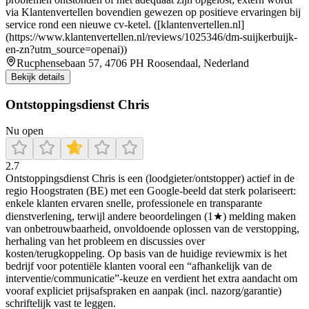
via Klantenvertellen bovendien gewezen op positieve ervaringen bij
service rond een nieuwe cv-ketel. ([klantenvertellen.nl]
(https://www.klantenvertellen.nl/reviews/1025346/dm-suijkerbuijk-
en-zn?utm_source=openai))
Rucphensebaan 57, 4706 PH Roosendaal, Nederland
Bekijk details
Ontstoppingsdienst Chris
Nu open
2.7
Ontstoppingsdienst Chris is een (loodgieter/ontstopper) actief in de
regio Hoogstraten (BE) met een Google-beeld dat sterk polariseert:
enkele klanten ervaren snelle, professionele en transparante
dienstverlening, terwijl andere beoordelingen (1★) melding maken
van onbetrouwbaarheid, onvoldoende oplossen van de verstopping,
herhaling van het probleem en discussies over
kosten/terugkoppeling. Op basis van de huidige reviewmix is het
bedrijf voor potentiële klanten vooral een “afhankelijk van de
interventie/communicatie”-keuze en verdient het extra aandacht om
vooraf expliciet prijsafspraken en aanpak (incl. nazorg/garantie)
schriftelijk vast te leggen.