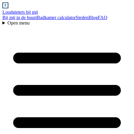
Loodgieters bij mij
Bij mij in de buurt
Badkamer calculator
Steden
Blog
FAQ
Open menu