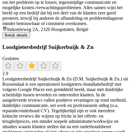
om het probleem op te lossen, tegenstrijdige communicatie en
mogelijke kosten-/verwachtingsproblemen. Alles samen wijst het
beeld op een bedrijf dat bij een deel van de klanten zeer goed
presteert, terwijl bij anderen de afhandeling en probleemdiagnose
minder betrouwbaar of consistent overkomen.
Industrieweg 2A, 2320 Hoogstraten, België
Bekijk details
Loodgietersbedrijf Suijkerbuijk & Zn
Gesloten
2.9
Loodgietersbedrijf Suijkerbuijk & Zn (D.M. Suijkerbuijk & Zn.) uit
Roosendaal is een operationeel loodgieters-/installatiebedrijf met
volgens Google Places een gemiddeld beeld, maar met duidelijke
scheidslijn tussen tevreden en ontevreden klanten. In de
aangeleverde reviews vallen positieve ervaringen op rond snelheid,
duidelijke communicatie, net werk en professionele uitleg (o.a.
reparatie/onderhoud CV). Tegelijkertijd zijn er ook meerdere
kritische reviews die wijzen op frictie in het offerte- en
terugbelproces, een minder soepele administratie/werkwijze en
situaties waarin klanten stellen dat na een onderhoudsbeurt
problemen ontstonden of niet adequaat zijn opgelost; extern wordt