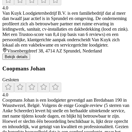
4.0
Van Kuyk Loodgietersbedrijf B.V. is een familiebedrijf dat al meer
dan twaalf jaar actief is in Sprundel en omgeving. De onderneming
profileert zich als betrouwbare partner met ruime ervaring in
leidingwerk, sanitair, cv-installaties en dakbedekking (lood en zink).
Met een Trustoo-score van 8,4 (op basis van 6 reviews) en een
persoonlijke, klantgerichte aanpak onderscheidt Van Kuyk zich
lokaal als een vakbekwame en servicegerichte loodgieter.
Vissenbergdreef 38, 4714 AZ Sprundel, Nederland
Bekijk details
Coopmans Johan
Gesloten
4.0
Coopmans Johan is een loodgieter gevestigd aan Bredabaan 190 in
Wuustwezel, België. Volgens de enige Google‑review (5 sterren van
Anke Scheerder) levert hij snelle en herhaalde uitstekende service,
met name tijdens koude dagen, en blijkt hij betrouwbaar te zijn.
Hoewel er slechts één beoordeling beschikbaar is, lijkt deze oprecht
en inhoudelijk, wat getuigt van kwaliteit en professionaliteit. Gezien
de beperkte hoeveelheid data is een oordeel voorlopig, maar het