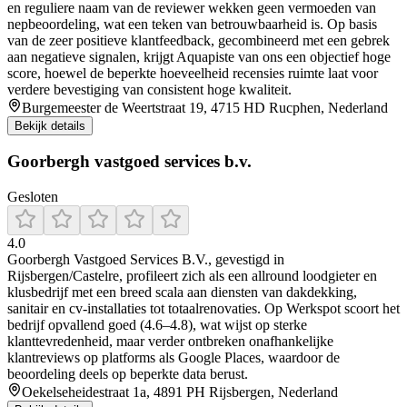
en reguliere naam van de reviewer wekken geen vermoeden van
nepbeoordeling, wat een teken van betrouwbaarheid is. Op basis
van de zeer positieve klantfeedback, gecombineerd met een gebrek
aan negatieve signalen, krijgt Aquapiste van ons een objectief hoge
score, hoewel de beperkte hoeveelheid recensies ruimte laat voor
verdere bevestiging van consistent hoge kwaliteit.
Burgemeester de Weertstraat 19, 4715 HD Rucphen, Nederland
Bekijk details
Goorbergh vastgoed services b.v.
Gesloten
4.0
Goorbergh Vastgoed Services B.V., gevestigd in
Rijsbergen/Castelre, profileert zich als een allround loodgieter en
klusbedrijf met een breed scala aan diensten van dakdekking,
sanitair en cv-installaties tot totaalrenovaties. Op Werkspot scoort het
bedrijf opvallend goed (4.6–4.8), wat wijst op sterke
klanttevredenheid, maar verder ontbreken onafhankelijke
klantreviews op platforms als Google Places, waardoor de
beoordeling deels op beperkte data berust.
Oekelseheidestraat 1a, 4891 PH Rijsbergen, Nederland