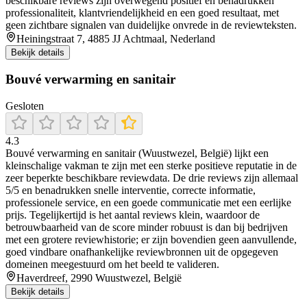
beschikbare reviews zijn overwegend positief en benadrukken
professionaliteit, klantvriendelijkheid en een goed resultaat, met
geen zichtbare signalen van duidelijke onvrede in de reviewteksten.
Heiningstraat 7, 4885 JJ Achtmaal, Nederland
Bekijk details
Bouvé verwarming en sanitair
Gesloten
4.3
Bouvé verwarming en sanitair (Wuustwezel, België) lijkt een
kleinschalige vakman te zijn met een sterke positieve reputatie in de
zeer beperkte beschikbare reviewdata. De drie reviews zijn allemaal
5/5 en benadrukken snelle interventie, correcte informatie,
professionele service, en een goede communicatie met een eerlijke
prijs. Tegelijkertijd is het aantal reviews klein, waardoor de
betrouwbaarheid van de score minder robuust is dan bij bedrijven
met een grotere reviewhistorie; er zijn bovendien geen aanvullende,
goed vindbare onafhankelijke reviewbronnen uit de opgegeven
domeinen meegestuurd om het beeld te valideren.
Haverdreef, 2990 Wuustwezel, België
Bekijk details