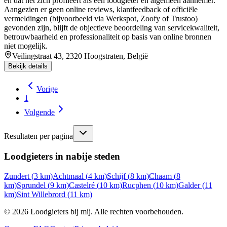
en dat het zich profileert als een loodgieter en algemeen aannemer.
Aangezien er geen online reviews, klantfeedback of officiële
vermeldingen (bijvoorbeeld via Werkspot, Zoofy of Trustoo)
gevonden zijn, blijft de objectieve beoordeling van servicekwaliteit,
betrouwbaarheid en professionaliteit op basis van online bronnen
niet mogelijk.
Veilingstraat 43, 2320 Hoogstraten, België
Bekijk details
Vorige
1
Volgende
Resultaten per pagina
Loodgieters in nabije steden
Zundert
(
3
km)
Achtmaal
(
4
km)
Schijf
(
8
km)
Chaam
(
8
km)
Sprundel
(
9
km)
Castelré
(
10
km)
Rucphen
(
10
km)
Galder
(
11
km)
Sint Willebrord
(
11
km)
©
2026
Loodgieters bij mij. Alle rechten voorbehouden.