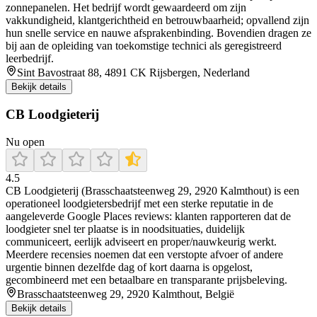
zonnepanelen. Het bedrijf wordt gewaardeerd om zijn
vakkundigheid, klantgerichtheid en betrouwbaarheid; opvallend zijn
hun snelle service en nauwe afsprakenbinding. Bovendien dragen ze
bij aan de opleiding van toekomstige technici als geregistreerd
leerbedrijf.
Sint Bavostraat 88, 4891 CK Rijsbergen, Nederland
Bekijk details
CB Loodgieterij
Nu open
4.5
CB Loodgieterij (Brasschaatsteenweg 29, 2920 Kalmthout) is een
operationeel loodgietersbedrijf met een sterke reputatie in de
aangeleverde Google Places reviews: klanten rapporteren dat de
loodgieter snel ter plaatse is in noodsituaties, duidelijk
communiceert, eerlijk adviseert en proper/nauwkeurig werkt.
Meerdere recensies noemen dat een verstopte afvoer of andere
urgentie binnen dezelfde dag of kort daarna is opgelost,
gecombineerd met een betaalbare en transparante prijsbeleving.
Brasschaatsteenweg 29, 2920 Kalmthout, België
Bekijk details