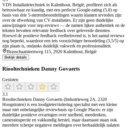
VDS Installatietechniek in Kalmthout, België, profileert zich als
betrouwbaar en kundig, met een perfecte Google‑rating (5.0) op
basis van drie 5‑sterrenbeoordelingen waarin klanten tevreden zijn
over de afwerking van CV‑installaties. Er zijn geen duidelijke
aanwijzingen voor nep‑reviews — de namen lijken authentiek en de
teksten bevatten relevante feedback over geleverde diensten.
Hoewel de positieve feedback veelbelovend is, is het aantal reviews
nog beperkt, waardoor een iets voorzichtiger beoordeling (3,5/5) op
zijn plaats is, ondanks duidelijk vakwerk en professionaliteit.
Brasschaatsteenweg 115, 2920 Kalmthout, België
Bekijk details
Riooltechnieken Danny Govaerts
Gesloten
3.1
Riooltechnieken Danny Govaerts (Industrieweg 2A, 2320
Hoogstraten) is een loodgieter/riolering specialist met een kleine
maar niet onbelangrijke reviewbasis op Google Places: er zijn
duidelijke positieve ervaringen over snelheid, meedenken,
camerainspectie en vakkundig herstel, maar daarnaast staan ook
meerdere scherpe negatieve meldingen over herhaaldelijk nalaten