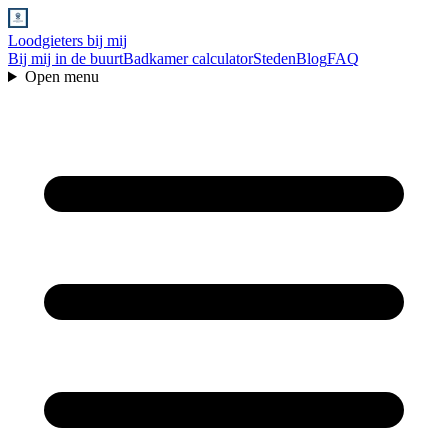
Loodgieters bij mij
Bij mij in de buurt
Badkamer calculator
Steden
Blog
FAQ
Open menu