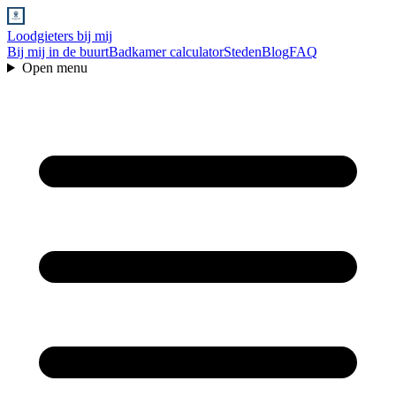
Loodgieters bij mij
Bij mij in de buurt
Badkamer calculator
Steden
Blog
FAQ
Open menu