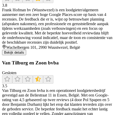
3.8
Frank Hofman bv (Wuustwezel) is een loodgieter/algemeen
aannemer met een zeer hoge Google Places-score op basis van 4
recensies. De feedback die er is, wijst op betrouwbare planning
(afspraken nakomen), een professionele en geruststellende aanpak
tijdens werkzaamheden (zoals verbouwingen) en een focus op
geleverde kwaliteit. Met de beperkte hoeveelheid reviewdata blijft
de onderbouwing vooral indicatief, maar de toon en consistentie van
de beschikbare recensies zijn duidelijk positief.
Wachelbergen 101, 2990 Wuustwezel, België
Bekijk details
Van Tilburg en Zoon bvba
Gesloten
3.5
Van Tilburg en Zoon bvba is een operationeel loodgietersbedrijf
gevestigd aan de Beliestraat 11 in Essen, België. Met een Google-
rating van 4,5 gebaseerd op twee reviews (4 door Pol Spapen en 5
door Benjamin Durham) lijkt het erop dat klanten tevreden zijn over
de geboden service. De beperkte feedback maakt het echter lastig
een volledig oordeel te vellen. Zonder aanwijzingen van