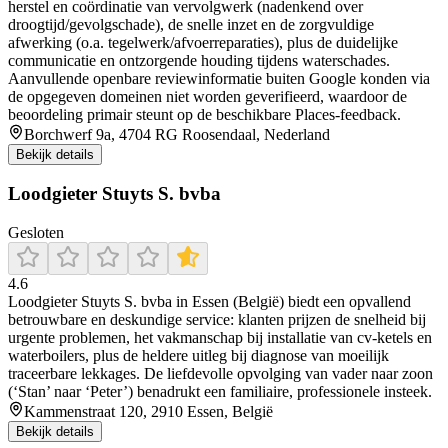
herstel en coördinatie van vervolgwerk (nadenkend over
droogtijd/gevolgschade), de snelle inzet en de zorgvuldige
afwerking (o.a. tegelwerk/afvoerreparaties), plus de duidelijke
communicatie en ontzorgende houding tijdens waterschades.
Aanvullende openbare reviewinformatie buiten Google konden via
de opgegeven domeinen niet worden geverifieerd, waardoor de
beoordeling primair steunt op de beschikbare Places-feedback.
Borchwerf 9a, 4704 RG Roosendaal, Nederland
Bekijk details
Loodgieter Stuyts S. bvba
Gesloten
4.6
Loodgieter Stuyts S. bvba in Essen (België) biedt een opvallend
betrouwbare en deskundige service: klanten prijzen de snelheid bij
urgente problemen, het vakmanschap bij installatie van cv‑ketels en
waterboilers, plus de heldere uitleg bij diagnose van moeilijk
traceerbare lekkages. De liefdevolle opvolging van vader naar zoon
(‘Stan’ naar ‘Peter’) benadrukt een familiaire, professionele insteek.
Kammenstraat 120, 2910 Essen, België
Bekijk details