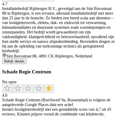
4.7
Installatiebedrijf Rijsbergen B.V., gevestigd aan de Sint Bavostraat
88 in Rijsbergen, is een ervaren, allround installatiebedrijf met meer
dan 25 jaar in de branche. Ze bieden een breed scala aan diensten—
van loodgieterswerk, elektra, dak- en zinkwerk tot verwarming,
klimaatinstallaties en duurzame systemen zoals warmtepompen en
zonnepanelen. Het bedrijf wordt gewaardeerd om zijn
vakkundigheid, klantgerichtheid en betrouwbaarheid; opvallend zijn
hun snelle service en nauwe afsprakenbinding. Bovendien dragen ze
bij aan de opleiding van toekomstige technici als geregistreerd
leerbedrijf.
Sint Bavostraat 88, 4891 CK Rijsbergen, Nederland
Bekijk details
Schade Regie Centrum
Nu open
4.6
Schade Regie Centrum (Borchwerf 9a, Roosendaal) is volgens de
aangeleverde Google Places data een actief
herstel-/loodgietersbedrijf met een gemiddelde score van 4,7 uit 45
reviews. Klanten prijzen vooral de combinatie van lekdetectie,