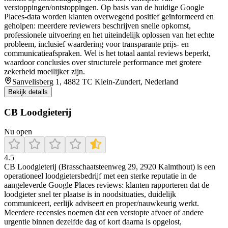
verstoppingen/ontstoppingen. Op basis van de huidige Google
Places-data worden klanten overwegend positief geïnformeerd en
geholpen: meerdere reviewers beschrijven snelle opkomst,
professionele uitvoering en het uiteindelijk oplossen van het echte
probleem, inclusief waardering voor transparante prijs- en
communicatieafspraken. Wel is het totaal aantal reviews beperkt,
waardoor conclusies over structurele performance met grotere
zekerheid moeilijker zijn.
Sanvelisberg 1, 4882 TC Klein-Zundert, Nederland
Bekijk details
CB Loodgieterij
Nu open
4.5
CB Loodgieterij (Brasschaatsteenweg 29, 2920 Kalmthout) is een
operationeel loodgietersbedrijf met een sterke reputatie in de
aangeleverde Google Places reviews: klanten rapporteren dat de
loodgieter snel ter plaatse is in noodsituaties, duidelijk
communiceert, eerlijk adviseert en proper/nauwkeurig werkt.
Meerdere recensies noemen dat een verstopte afvoer of andere
urgentie binnen dezelfde dag of kort daarna is opgelost,