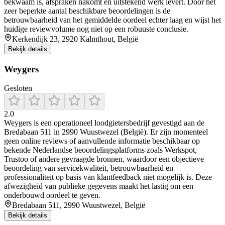
bekwaam is, afspraken nakomt en uitstekend werk levert. Door het
zeer beperkte aantal beschikbare beoordelingen is de
betrouwbaarheid van het gemiddelde oordeel echter laag en wijst het
huidige reviewvolume nog niet op een robuuste conclusie.
Kerkendijk 23, 2920 Kalmthout, België
Bekijk details
Weygers
Gesloten
2.0
Weygers is een operationeel loodgietersbedrijf gevestigd aan de
Bredabaan 511 in 2990 Wuustwezel (België). Er zijn momenteel
geen online reviews of aanvullende informatie beschikbaar op
bekende Nederlandse beoordelingsplatforms zoals Werkspot,
Trustoo of andere gevraagde bronnen, waardoor een objectieve
beoordeling van servicekwaliteit, betrouwbaarheid en
professionaliteit op basis van klantfeedback niet mogelijk is. Deze
afwezigheid van publieke gegevens maakt het lastig om een
onderbouwd oordeel te geven.
Bredabaan 511, 2990 Wuustwezel, België
Bekijk details