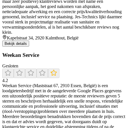
maar zeer positieve) klantreviews worden met name een
persoonlijke aanpak, het goed nakomen van afspraken,
nette/adequate afwerking en een correcte prijs/kwaliteitverhouding
genoemd, inclusief service na plaatsing. Jes-Technics lijkt daarmee
vooral sterk in projectmatige realisatie van sanitaire en
verwarmingsonderdelen, al is het aantal beschikbare reviews nog
klein.
Kapelstraat 34, 2920 Kalmthout, België
Bekijk details
Weekan Service
Gesloten
4.2
Weekan Service (Maststraat 67, 2910 Essen, België) is een
loodgietersbedrijf met in de aangeleverde Google Places gegevens
een uitzonderlijk positieve reputatie: de meeste reviewers geven 5
sterren en beschrijven herhaaldelijk een snelle respons, vriendelijke
communicatie en professionele uitvoering, inclusief situaties met
(riool-/verstoppings)problemen over meerdere plaatsen in huis.
Meerdere beoordelingen benadrukken bovendien dat de prijs correct
is en dat er advies wordt gegeven, wat doorgaans duidt op
klantgerichte service en duidelijke afstemming tijdens of na de