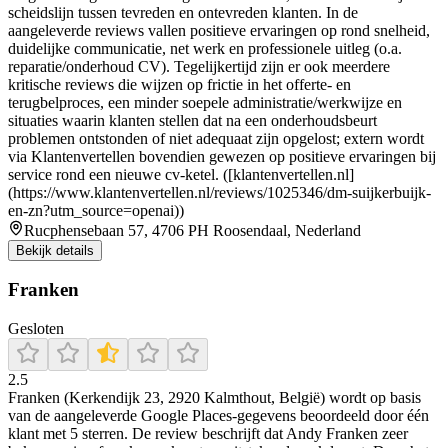
scheidslijn tussen tevreden en ontevreden klanten. In de
aangeleverde reviews vallen positieve ervaringen op rond snelheid,
duidelijke communicatie, net werk en professionele uitleg (o.a.
reparatie/onderhoud CV). Tegelijkertijd zijn er ook meerdere
kritische reviews die wijzen op frictie in het offerte- en
terugbelproces, een minder soepele administratie/werkwijze en
situaties waarin klanten stellen dat na een onderhoudsbeurt
problemen ontstonden of niet adequaat zijn opgelost; extern wordt
via Klantenvertellen bovendien gewezen op positieve ervaringen bij
service rond een nieuwe cv-ketel. ([klantenvertellen.nl]
(https://www.klantenvertellen.nl/reviews/1025346/dm-suijkerbuijk-
en-zn?utm_source=openai))
Rucphensebaan 57, 4706 PH Roosendaal, Nederland
Bekijk details
Franken
Gesloten
2.5
Franken (Kerkendijk 23, 2920 Kalmthout, België) wordt op basis
van de aangeleverde Google Places-gegevens beoordeeld door één
klant met 5 sterren. De review beschrijft dat Andy Franken zeer