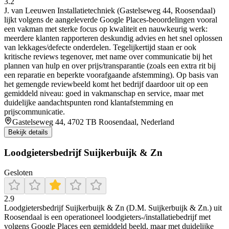
3.2
J. van Leeuwen Installatietechniek (Gastelseweg 44, Roosendaal)
lijkt volgens de aangeleverde Google Places-beoordelingen vooral
een vakman met sterke focus op kwaliteit en nauwkeurig werk:
meerdere klanten rapporteren deskundig advies en het snel oplossen
van lekkages/defecte onderdelen. Tegelijkertijd staan er ook
kritische reviews tegenover, met name over communicatie bij het
plannen van hulp en over prijs/transparantie (zoals een extra rit bij
een reparatie en beperkte voorafgaande afstemming). Op basis van
het gemengde reviewbeeld komt het bedrijf daardoor uit op een
gemiddeld niveau: goed in vakmanschap en service, maar met
duidelijke aandachtspunten rond klantafstemming en
prijscommunicatie.
Gastelseweg 44, 4702 TB Roosendaal, Nederland
Bekijk details
Loodgietersbedrijf Suijkerbuijk & Zn
Gesloten
2.9
Loodgietersbedrijf Suijkerbuijk & Zn (D.M. Suijkerbuijk & Zn.) uit
Roosendaal is een operationeel loodgieters-/installatiebedrijf met
volgens Google Places een gemiddeld beeld, maar met duidelijke