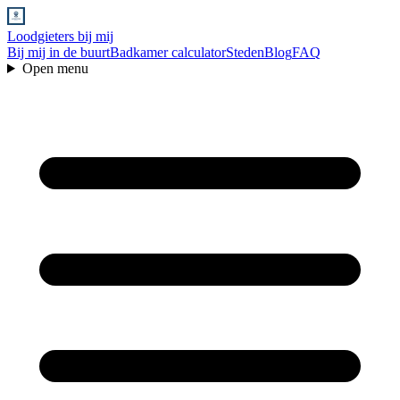
Loodgieters bij mij
Bij mij in de buurt
Badkamer calculator
Steden
Blog
FAQ
Open menu