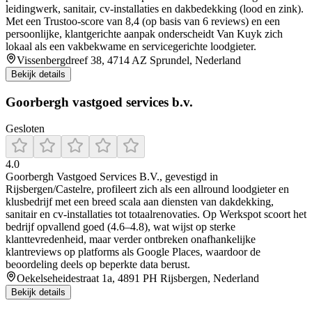
leidingwerk, sanitair, cv-installaties en dakbedekking (lood en zink).
Met een Trustoo-score van 8,4 (op basis van 6 reviews) en een
persoonlijke, klantgerichte aanpak onderscheidt Van Kuyk zich
lokaal als een vakbekwame en servicegerichte loodgieter.
Vissenbergdreef 38, 4714 AZ Sprundel, Nederland
Bekijk details
Goorbergh vastgoed services b.v.
Gesloten
4.0
Goorbergh Vastgoed Services B.V., gevestigd in
Rijsbergen/Castelre, profileert zich als een allround loodgieter en
klusbedrijf met een breed scala aan diensten van dakdekking,
sanitair en cv-installaties tot totaalrenovaties. Op Werkspot scoort het
bedrijf opvallend goed (4.6–4.8), wat wijst op sterke
klanttevredenheid, maar verder ontbreken onafhankelijke
klantreviews op platforms als Google Places, waardoor de
beoordeling deels op beperkte data berust.
Oekelseheidestraat 1a, 4891 PH Rijsbergen, Nederland
Bekijk details