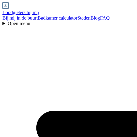
Loodgieters bij mij
Bij mij in de buurt
Badkamer calculator
Steden
Blog
FAQ
Open menu