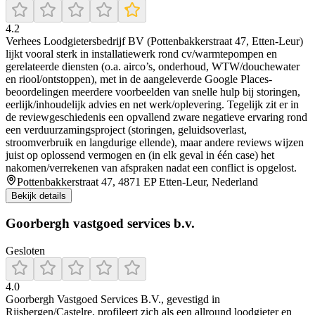
4.2
Verhees Loodgietersbedrijf BV (Pottenbakkerstraat 47, Etten-Leur)
lijkt vooral sterk in installatiewerk rond cv/warmtepompen en
gerelateerde diensten (o.a. airco’s, onderhoud, WTW/douchewater
en riool/ontstoppen), met in de aangeleverde Google Places-
beoordelingen meerdere voorbeelden van snelle hulp bij storingen,
eerlijk/inhoudelijk advies en net werk/oplevering. Tegelijk zit er in
de reviewgeschiedenis een opvallend zware negatieve ervaring rond
een verduurzamingsproject (storingen, geluidsoverlast,
stroomverbruik en langdurige ellende), maar andere reviews wijzen
juist op oplossend vermogen en (in elk geval in één case) het
nakomen/verrekenen van afspraken nadat een conflict is opgelost.
Pottenbakkerstraat 47, 4871 EP Etten-Leur, Nederland
Bekijk details
Goorbergh vastgoed services b.v.
Gesloten
4.0
Goorbergh Vastgoed Services B.V., gevestigd in
Rijsbergen/Castelre, profileert zich als een allround loodgieter en