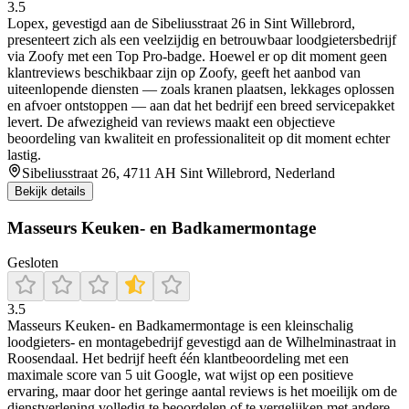
3.5
Lopex, gevestigd aan de Sibeliusstraat 26 in Sint Willebrord,
presenteert zich als een veelzijdig en betrouwbaar loodgietersbedrijf
via Zoofy met een Top Pro‑badge. Hoewel er op dit moment geen
klantreviews beschikbaar zijn op Zoofy, geeft het aanbod van
uiteenlopende diensten — zoals kranen plaatsen, lekkages oplossen
en afvoer ontstoppen — aan dat het bedrijf een breed servicepakket
levert. De afwezigheid van reviews maakt een objectieve
beoordeling van kwaliteit en professionaliteit op dit moment echter
lastig.
Sibeliusstraat 26, 4711 AH Sint Willebrord, Nederland
Bekijk details
Masseurs Keuken- en Badkamermontage
Gesloten
3.5
Masseurs Keuken‑ en Badkamermontage is een kleinschalig
loodgieters- en montagebedrijf gevestigd aan de Wilhelminastraat in
Roosendaal. Het bedrijf heeft één klantbeoordeling met een
maximale score van 5 uit Google, wat wijst op een positieve
ervaring, maar door het geringe aantal reviews is het moeilijk om de
dienstverlening volledig te beoordelen of te vergelijken met andere