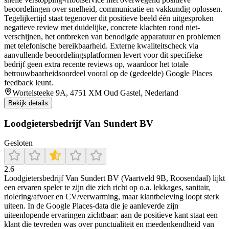
beoordelingen over snelheid, communicatie en vakkundig oplossen.
Tegelijkertijd staat tegenover dit positieve beeld één uitgesproken
negatieve review met duidelijke, concrete klachten rond niet-
verschijnen, het ontbreken van benodigde apparatuur en problemen
met telefonische bereikbaarheid. Externe kwaliteitscheck via
aanvullende beoordelingsplatformen levert voor dit specifieke
bedrijf geen extra recente reviews op, waardoor het totale
betrouwbaarheidsoordeel vooral op de (gedeelde) Google Places
feedback leunt.
Wortelsteeke 9A, 4751 XM Oud Gastel, Nederland
Bekijk details
Loodgietersbedrijf Van Sundert BV
Gesloten
2.6
Loodgietersbedrijf Van Sundert BV (Vaartveld 9B, Roosendaal) lijkt
een ervaren speler te zijn die zich richt op o.a. lekkages, sanitair,
riolering/afvoer en CV/verwarming, maar klantbeleving loopt sterk
uiteen. In de Google Places-data die je aanleverde zijn
uiteenlopende ervaringen zichtbaar: aan de positieve kant staat een
klant die tevreden was over punctualiteit en meedenkendheid van