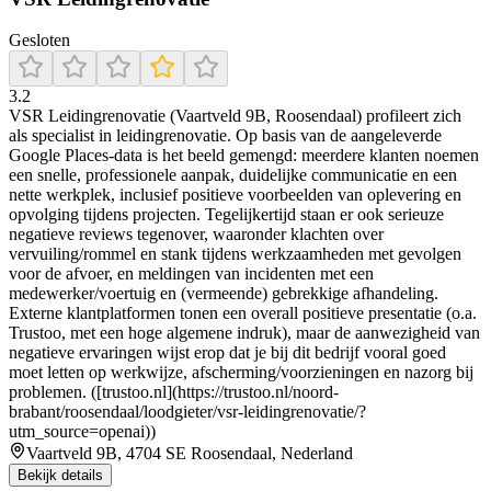
Gesloten
3.2
VSR Leidingrenovatie (Vaartveld 9B, Roosendaal) profileert zich
als specialist in leidingrenovatie. Op basis van de aangeleverde
Google Places-data is het beeld gemengd: meerdere klanten noemen
een snelle, professionele aanpak, duidelijke communicatie en een
nette werkplek, inclusief positieve voorbeelden van oplevering en
opvolging tijdens projecten. Tegelijkertijd staan er ook serieuze
negatieve reviews tegenover, waaronder klachten over
vervuiling/rommel en stank tijdens werkzaamheden met gevolgen
voor de afvoer, en meldingen van incidenten met een
medewerker/voertuig en (vermeende) gebrekkige afhandeling.
Externe klantplatformen tonen een overall positieve presentatie (o.a.
Trustoo, met een hoge algemene indruk), maar de aanwezigheid van
negatieve ervaringen wijst erop dat je bij dit bedrijf vooral goed
moet letten op werkwijze, afscherming/voorzieningen en nazorg bij
problemen. ([trustoo.nl](https://trustoo.nl/noord-
brabant/roosendaal/loodgieter/vsr-leidingrenovatie/?
utm_source=openai))
Vaartveld 9B, 4704 SE Roosendaal, Nederland
Bekijk details