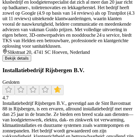
klusbedrijf en loodgietersspecialist dat zich al meer dan 20 jaar richt
op badkamer‑, toiletrenovaties en lekkageherstel. Het bedrijf heeft
zowel op Google (4.9 op basis van 14 reviews) als op Trustpilot (4.3
uit 11 reviews) uitstekende klantwaarderingen, waarin klanten
vooral de nauwkeurigheid, heldere communicatie en meedenkende
adviezen van vakman Guido prijzen. Met volledige uitvoering in
eigen beheer, 3D‑ontwerpadvies en nooddouche 24 u service, biedt
TKS van Helden een betrouwbare, professionele en klantgerichte
oplossing voor sanitairklussen.
Slikstraat 20, 4741 SC Hoeven, Nederland
Bekijk details
Installatiebedrijf Rijsbergen B.V.
Gesloten
4.7
Installatiebedrijf Rijsbergen B.V., gevestigd aan de Sint Bavostraat
88 in Rijsbergen, is een ervaren, allround installatiebedrijf met meer
dan 25 jaar in de branche. Ze bieden een breed scala aan diensten—
van loodgieterswerk, elektra, dak- en zinkwerk tot verwarming,
klimaatinstallaties en duurzame systemen zoals warmtepompen en
zonnepanelen. Het bedrijf wordt gewaardeerd om zijn
vakkundigheid, klantgerichtheid en betrouwbaarheid; opvallend zijn