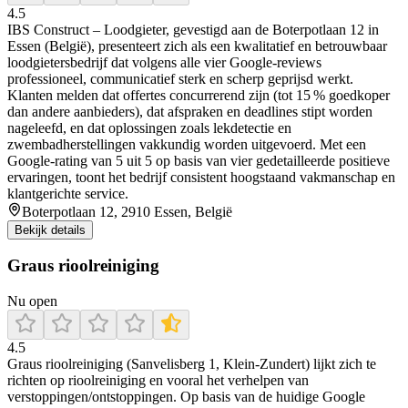
4.5
IBS Construct – Loodgieter, gevestigd aan de Boterpotlaan 12 in
Essen (België), presenteert zich als een kwalitatief en betrouwbaar
loodgietersbedrijf dat volgens alle vier Google-reviews
professioneel, communicatief sterk en scherp geprijsd werkt.
Klanten melden dat offertes concurrerend zijn (tot 15 % goedkoper
dan andere aanbieders), dat afspraken en deadlines stipt worden
nageleefd, en dat oplossingen zoals lekdetectie en
zwembadherstellingen vakkundig worden uitgevoerd. Met een
Google‑rating van 5 uit 5 op basis van vier gedetailleerde positieve
ervaringen, toont het bedrijf consistent hoogstaand vakmanschap en
klantgerichte service.
Boterpotlaan 12, 2910 Essen, België
Bekijk details
Graus rioolreiniging
Nu open
4.5
Graus rioolreiniging (Sanvelisberg 1, Klein-Zundert) lijkt zich te
richten op rioolreiniging en vooral het verhelpen van
verstoppingen/ontstoppingen. Op basis van de huidige Google