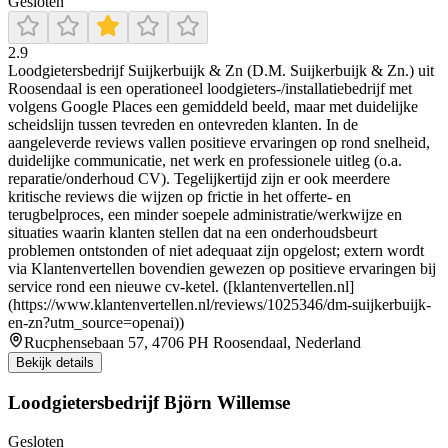
Gesloten
2.9
Loodgietersbedrijf Suijkerbuijk & Zn (D.M. Suijkerbuijk & Zn.) uit
Roosendaal is een operationeel loodgieters-/installatiebedrijf met
volgens Google Places een gemiddeld beeld, maar met duidelijke
scheidslijn tussen tevreden en ontevreden klanten. In de
aangeleverde reviews vallen positieve ervaringen op rond snelheid,
duidelijke communicatie, net werk en professionele uitleg (o.a.
reparatie/onderhoud CV). Tegelijkertijd zijn er ook meerdere
kritische reviews die wijzen op frictie in het offerte- en
terugbelproces, een minder soepele administratie/werkwijze en
situaties waarin klanten stellen dat na een onderhoudsbeurt
problemen ontstonden of niet adequaat zijn opgelost; extern wordt
via Klantenvertellen bovendien gewezen op positieve ervaringen bij
service rond een nieuwe cv-ketel. ([klantenvertellen.nl]
(https://www.klantenvertellen.nl/reviews/1025346/dm-suijkerbuijk-
en-zn?utm_source=openai))
Rucphensebaan 57, 4706 PH Roosendaal, Nederland
Bekijk details
Loodgietersbedrijf Björn Willemse
Gesloten