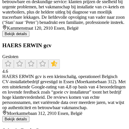
betrouwbare en deskundige service: klanten prijzen de snelheid bij
urgente problemen, het vakmanschap bij installatie van cv‑ketels en
waterboilers, plus de heldere uitleg bij diagnose van moeilijk
traceerbare lekkages. De liefdevolle opvolging van vader naar zoon
(‘Stan’ naar ‘Peter’) benadrukt een familiaire, professionele insteek.
Kammenstraat 120, 2910 Essen, België
Bekijk details
HAERS ERWIN gcv
Gesloten
4.6
HAERS ERWIN gcv is een kleinschalig, operationeel Belgisch
CV‑installatiebedrijf gevestigd in Essen (Moerkantsebaan 312). Met
een uitstekende Google-rating van 4,8 op basis van 4 beoordelingen
en lovende feedback zoals “goeie cv installateur” toont het bedrijf
hoge klanttevredenheid. De reviews komen van echte
persoonsnamen, met variërende data over meerdere jaren, wat wijst
op authenticiteit en betrouwbaar vakmanschap.
Moerkantsebaan 312, 2910 Essen, België
Bekijk details