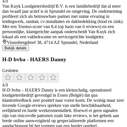
4.0
Van Kuyk Loodgietersbedrijf B.V. is een familiebedrijf dat al meer
dan twaalf jaar actief is in Sprundel en omgeving. De onderneming
profileert zich als betrouwbare partner met ruime ervaring in
leidingwerk, sanitair, cv-installaties en dakbedekking (lood en zink).
Met een Trustoo-score van 8,4 (op basis van 6 reviews) en een
persoonlijke, klantgerichte aanpak onderscheidt Van Kuyk zich
lokaal als een vakbekwame en servicegerichte loodgieter.
Vissenbergdreef 38, 4714 AZ Sprundel, Nederland
Bekijk details
H-D bvba - HAERS Danny
Gesloten
4.0
H‑D bvba – HAERS Danny is een kleinschalig, operationeel
loodgietersbedrijf gevestigd in Essen (België) dat qua
klantenfeedback zeer positief naar voren komt. De weinig maar zeer
lovende Google‑reviews spreken van snelle beschikbaarheid,
eerlijkheid en harde werkersmentaliteit. Hoewel er geen signalen
zijn van risicovolle patronen zoals fake reviews, is het gebrek aan
brede online aanwezigheid op gespecialiseerde platformen een
aandachtspunt bij het vormen van een breder oordeel.