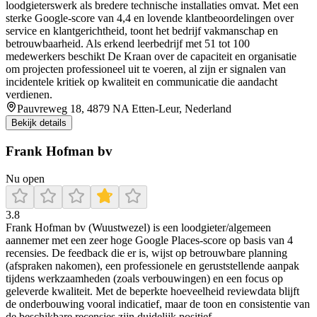
loodgieterswerk als bredere technische installaties omvat. Met een
sterke Google‑score van 4,4 en lovende klantbeoordelingen over
service en klantgerichtheid, toont het bedrijf vakmanschap en
betrouwbaarheid. Als erkend leerbedrijf met 51 tot 100
medewerkers beschikt De Kraan over de capaciteit en organisatie
om projecten professioneel uit te voeren, al zijn er signalen van
incidentele kritiek op kwaliteit en communicatie die aandacht
verdienen.
Pauvreweg 18, 4879 NA Etten-Leur, Nederland
Bekijk details
Frank Hofman bv
Nu open
3.8
Frank Hofman bv (Wuustwezel) is een loodgieter/algemeen
aannemer met een zeer hoge Google Places-score op basis van 4
recensies. De feedback die er is, wijst op betrouwbare planning
(afspraken nakomen), een professionele en geruststellende aanpak
tijdens werkzaamheden (zoals verbouwingen) en een focus op
geleverde kwaliteit. Met de beperkte hoeveelheid reviewdata blijft
de onderbouwing vooral indicatief, maar de toon en consistentie van
de beschikbare recensies zijn duidelijk positief.