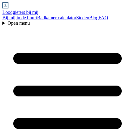
Loodgieters bij mij
Bij mij in de buurt
Badkamer calculator
Steden
Blog
FAQ
Open menu