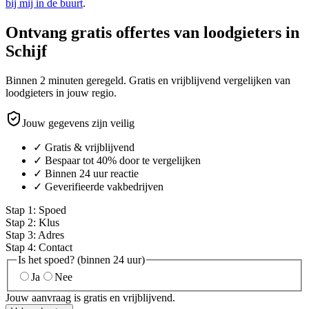
bij mij in de buurt
.
Ontvang gratis offertes van loodgieters in
Schijf
Binnen 2 minuten geregeld. Gratis en vrijblijvend vergelijken van
loodgieters in jouw regio.
Jouw gegevens zijn veilig
✓ Gratis & vrijblijvend
✓ Bespaar tot 40% door te vergelijken
✓ Binnen 24 uur reactie
✓ Geverifieerde vakbedrijven
Stap
1
:
Spoed
Stap
2
:
Klus
Stap
3
:
Adres
Stap
4
:
Contact
Is het spoed? (binnen 24 uur)
Ja
Nee
Jouw aanvraag is gratis en vrijblijvend.