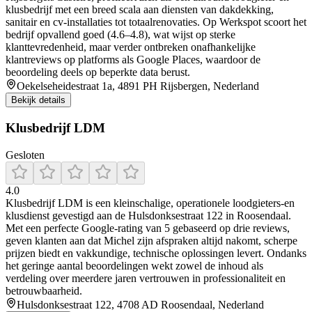
klusbedrijf met een breed scala aan diensten van dakdekking,
sanitair en cv-installaties tot totaalrenovaties. Op Werkspot scoort het
bedrijf opvallend goed (4.6–4.8), wat wijst op sterke
klanttevredenheid, maar verder ontbreken onafhankelijke
klantreviews op platforms als Google Places, waardoor de
beoordeling deels op beperkte data berust.
Oekelseheidestraat 1a, 4891 PH Rijsbergen, Nederland
Bekijk details
Klusbedrijf LDM
Gesloten
4.0
Klusbedrijf LDM is een kleinschalige, operationele loodgieters‑en
klusdienst gevestigd aan de Hulsdonksestraat 122 in Roosendaal.
Met een perfecte Google‑rating van 5 gebaseerd op drie reviews,
geven klanten aan dat Michel zijn afspraken altijd nakomt, scherpe
prijzen biedt en vakkundige, technische oplossingen levert. Ondanks
het geringe aantal beoordelingen wekt zowel de inhoud als
verdeling over meerdere jaren vertrouwen in professionaliteit en
betrouwbaarheid.
Hulsdonksestraat 122, 4708 AD Roosendaal, Nederland