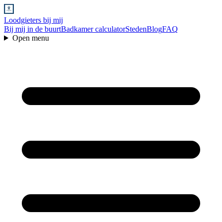
Loodgieters bij mij
Bij mij in de buurt
Badkamer calculator
Steden
Blog
FAQ
Open menu