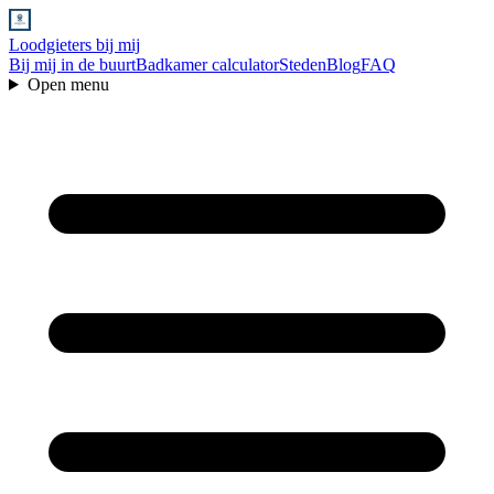
Loodgieters bij mij
Bij mij in de buurt
Badkamer calculator
Steden
Blog
FAQ
Open menu