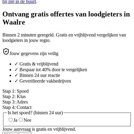
bij mij in de buurt
.
Ontvang gratis offertes van loodgieters in
Waalre
Binnen 2 minuten geregeld. Gratis en vrijblijvend vergelijken van
loodgieters in jouw regio.
Jouw gegevens zijn veilig
✓ Gratis & vrijblijvend
✓ Bespaar tot 40% door te vergelijken
✓ Binnen 24 uur reactie
✓ Geverifieerde vakbedrijven
Stap
1
:
Spoed
Stap
2
:
Klus
Stap
3
:
Adres
Stap
4
:
Contact
Is het spoed? (binnen 24 uur)
Ja
Nee
Jouw aanvraag is gratis en vrijblijvend.