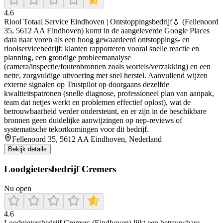
4.6
Riool Totaal Service Eindhoven | Ontstoppingsbedrijf💧 (Fellenoord
35, 5612 AA Eindhoven) komt in de aangeleverde Google Places
data naar voren als een hoog gewaardeerd ontstoppings- en
rioolservicebedrijf: klanten rapporteren vooral snelle reactie en
planning, een grondige probleemanalyse
(camera/inspectie/foutenbronnen zoals wortels/verzakking) en een
nette, zorgvuldige uitvoering met snel herstel. Aanvullend wijzen
externe signalen op Trustpilot op doorgaans dezelfde
kwaliteitspatronen (snelle diagnose, professioneel plan van aanpak,
team dat netjes werkt en problemen effectief oplost), wat de
betrouwbaarheid verder ondersteunt, en er zijn in de beschikbare
bronnen geen duidelijke aanwijzingen op nep-reviews of
systematische tekortkomingen voor dit bedrijf.
Fellenoord 35, 5612 AA Eindhoven, Nederland
Bekijk details
Loodgietersbedrijf Cremers
Nu open
4.6
Loodgietersbedrijf Cremers (Eindhoven) lijkt een betrouwbare