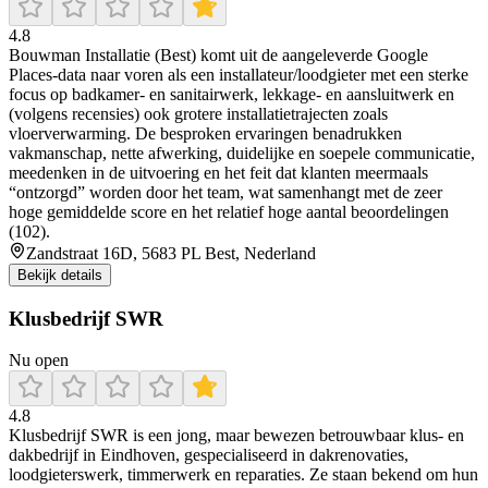
4.8
Bouwman Installatie (Best) komt uit de aangeleverde Google
Places-data naar voren als een installateur/loodgieter met een sterke
focus op badkamer- en sanitairwerk, lekkage- en aansluitwerk en
(volgens recensies) ook grotere installatietrajecten zoals
vloerverwarming. De besproken ervaringen benadrukken
vakmanschap, nette afwerking, duidelijke en soepele communicatie,
meedenken in de uitvoering en het feit dat klanten meermaals
“ontzorgd” worden door het team, wat samenhangt met de zeer
hoge gemiddelde score en het relatief hoge aantal beoordelingen
(102).
Zandstraat 16D, 5683 PL Best, Nederland
Bekijk details
Klusbedrijf SWR
Nu open
4.8
Klusbedrijf SWR is een jong, maar bewezen betrouwbaar klus‑ en
dakbedrijf in Eindhoven, gespecialiseerd in dakrenovaties,
loodgieterswerk, timmerwerk en reparaties. Ze staan bekend om hun