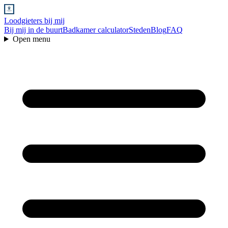
Loodgieters bij mij
Bij mij in de buurt
Badkamer calculator
Steden
Blog
FAQ
Open menu