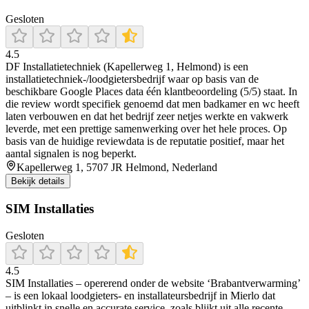
Gesloten
4.5
DF Installatietechniek (Kapellerweg 1, Helmond) is een
installatietechniek-/loodgietersbedrijf waar op basis van de
beschikbare Google Places data één klantbeoordeling (5/5) staat. In
die review wordt specifiek genoemd dat men badkamer en wc heeft
laten verbouwen en dat het bedrijf zeer netjes werkte en vakwerk
leverde, met een prettige samenwerking over het hele proces. Op
basis van de huidige reviewdata is de reputatie positief, maar het
aantal signalen is nog beperkt.
Kapellerweg 1, 5707 JR Helmond, Nederland
Bekijk details
SIM Installaties
Gesloten
4.5
SIM Installaties – opererend onder de website ‘Brabantverwarming’
– is een lokaal loodgieters- en installateursbedrijf in Mierlo dat
uitblinkt in snelle en accurate service, zoals blijkt uit alle recente