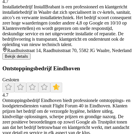
4.7
Installatiebedrijf InstallBrabant is een professioneel en klantgericht
installatiebedrijf in Waalre dat zich specialiseert in cv-ketels, sanitair,
airco’s en verwante installatietechniek. Het bedrijf scoort consequent
zeer hoge waarderingen (onder andere 4,8 op Google en 10/10 op
Klantenvertellen) en wordt geprezen om snelle responstijd,
deskundige service en net uitgevoerde installatie of reparatie. De
bedrijfsvoering is transparant, klantgericht en ondersteunt ook de
opleiding van nieuw technisch talent.
Raadhuisstraat 14, Raadhuisstraat 70, 5582 JG Waalre, Nederland
Bekijk details
Ontstoppingsbedrijf Eindhoven
Gesloten
4.7
Ontstoppingsbedrijf Eindhoven biedt professionele ontstoppings- en
loodgietersdiensten vanuit Flight Forum 40 in Eindhoven. Klanten
prijzen het bedrijf om de verzorgde hygiëne, heldere uitleg,
kindveilige oplossingen, scherpe prijzen en grondige nazorg. De
zeer positieve beoordelingen op zowel Google als Trustpilot tonen
aan dat het bedrijf betrouwbaar en klantgericht werkt, met aandacht
voor detail en service in elk aspect van de klus.