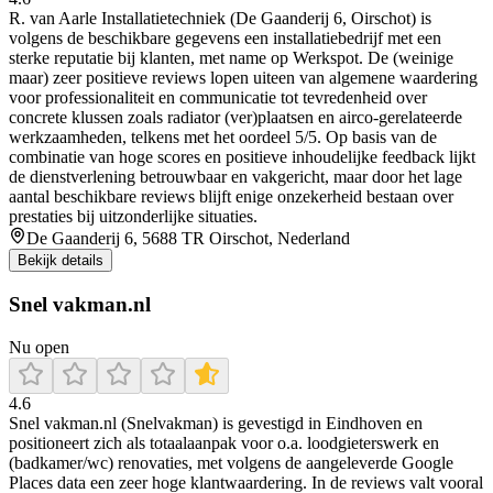
R. van Aarle Installatietechniek (De Gaanderij 6, Oirschot) is
volgens de beschikbare gegevens een installatiebedrijf met een
sterke reputatie bij klanten, met name op Werkspot. De (weinige
maar) zeer positieve reviews lopen uiteen van algemene waardering
voor professionaliteit en communicatie tot tevredenheid over
concrete klussen zoals radiator (ver)plaatsen en airco-gerelateerde
werkzaamheden, telkens met het oordeel 5/5. Op basis van de
combinatie van hoge scores en positieve inhoudelijke feedback lijkt
de dienstverlening betrouwbaar en vakgericht, maar door het lage
aantal beschikbare reviews blijft enige onzekerheid bestaan over
prestaties bij uitzonderlijke situaties.
De Gaanderij 6, 5688 TR Oirschot, Nederland
Bekijk details
Snel vakman.nl
Nu open
4.6
Snel vakman.nl (Snelvakman) is gevestigd in Eindhoven en
positioneert zich als totaalaanpak voor o.a. loodgieterswerk en
(badkamer/wc) renovaties, met volgens de aangeleverde Google
Places data een zeer hoge klantwaardering. In de reviews valt vooral