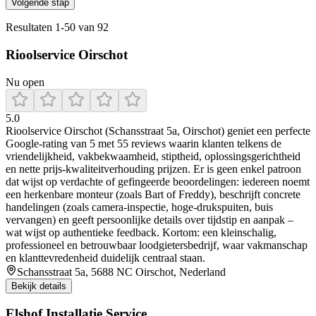
Volgende stap
Resultaten
1
-
50
van
92
Rioolservice Oirschot
Nu open
5.0
Rioolservice Oirschot (Schansstraat 5a, Oirschot) geniet een perfecte
Google‑rating van 5 met 55 reviews waarin klanten telkens de
vriendelijkheid, vakbekwaamheid, stiptheid, oplossingsgerichtheid
en nette prijs‑kwaliteitverhouding prijzen. Er is geen enkel patroon
dat wijst op verdachte of gefingeerde beoordelingen: iedereen noemt
een herkenbare monteur (zoals Bart of Freddy), beschrijft concrete
handelingen (zoals camera‑inspectie, hoge‑drukspuiten, buis
vervangen) en geeft persoonlijke details over tijdstip en aanpak –
wat wijst op authentieke feedback. Kortom: een kleinschalig,
professioneel en betrouwbaar loodgietersbedrijf, waar vakmanschap
en klanttevredenheid duidelijk centraal staan.
Schansstraat 5a, 5688 NC Oirschot, Nederland
Bekijk details
Elshof Installatie Service