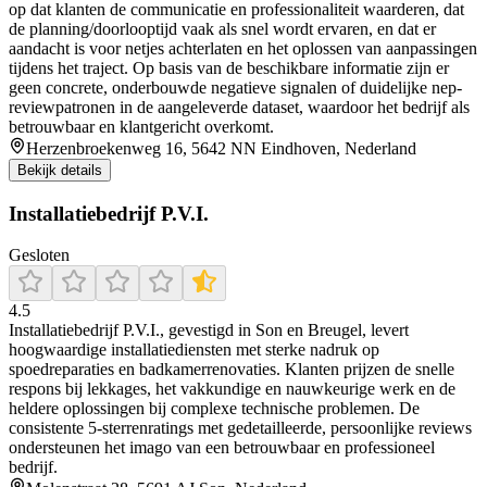
op dat klanten de communicatie en professionaliteit waarderen, dat
de planning/doorlooptijd vaak als snel wordt ervaren, en dat er
aandacht is voor netjes achterlaten en het oplossen van aanpassingen
tijdens het traject. Op basis van de beschikbare informatie zijn er
geen concrete, onderbouwde negatieve signalen of duidelijke nep-
reviewpatronen in de aangeleverde dataset, waardoor het bedrijf als
betrouwbaar en klantgericht overkomt.
Herzenbroekenweg 16, 5642 NN Eindhoven, Nederland
Bekijk details
Installatiebedrijf P.V.I.
Gesloten
4.5
Installatiebedrijf P.V.I., gevestigd in Son en Breugel, levert
hoogwaardige installatiediensten met sterke nadruk op
spoedreparaties en badkamerrenovaties. Klanten prijzen de snelle
respons bij lekkages, het vakkundige en nauwkeurige werk en de
heldere oplossingen bij complexe technische problemen. De
consistente 5‑sterrenratings met gedetailleerde, persoonlijke reviews
ondersteunen het imago van een betrouwbaar en professioneel
bedrijf.