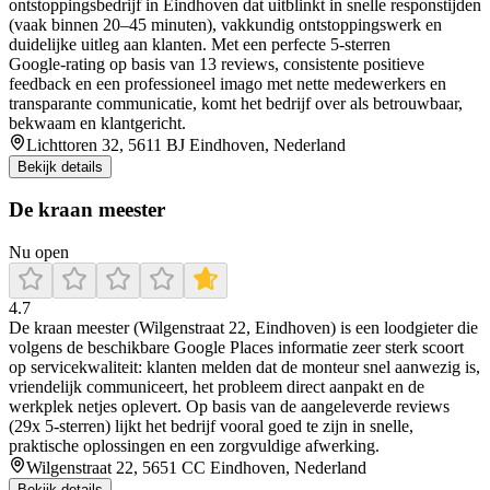
ontstoppingsbedrijf in Eindhoven dat uitblinkt in snelle responstijden
(vaak binnen 20–45 minuten), vakkundig ontstoppingswerk en
duidelijke uitleg aan klanten. Met een perfecte 5‑sterren
Google‑rating op basis van 13 reviews, consistente positieve
feedback en een professioneel imago met nette medewerkers en
transparante communicatie, komt het bedrijf over als betrouwbaar,
bekwaam en klantgericht.
Lichttoren 32, 5611 BJ Eindhoven, Nederland
Bekijk details
De kraan meester
Nu open
4.7
De kraan meester (Wilgenstraat 22, Eindhoven) is een loodgieter die
volgens de beschikbare Google Places informatie zeer sterk scoort
op servicekwaliteit: klanten melden dat de monteur snel aanwezig is,
vriendelijk communiceert, het probleem direct aanpakt en de
werkplek netjes oplevert. Op basis van de aangeleverde reviews
(29x 5-sterren) lijkt het bedrijf vooral goed te zijn in snelle,
praktische oplossingen en een zorgvuldige afwerking.
Wilgenstraat 22, 5651 CC Eindhoven, Nederland
Bekijk details