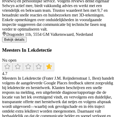
reviews) en persoonlijke service. Volgens reviews denkt eigenaar
Selwyn actief mee, biedt vakkundig advies en werkt met een
vriendelijk en bekwaam team. Trustoo waardeert hen met 9,7 en
benadrukt snelle reacties en huisbezoeken met 3D-tekeningen.
Enkele opmerkingen over onduidelijkheden in voorafgaande
inspectie suggereren dat communicatie bij technische fasen nog
verder te optimaliseren valt.
Dragonder 11b, 5554 GM Valkenswaard, Nederland
Bekijk details
Meesters In Lekdetectie
Nu open
4.7
Meesters In Lekdetectie (Frater J.M. Reijndersstraat 1, Best) handelt
volgens de aangeleverde Google Places feedback uiterst zorgvuldig
bij lekdetectie en herstelwerk. Klanten beschrijven een snelle
respons na melding, een uitgebreide diagnose/rapportage die de
locatie van het lek overtuigend vindt, en vervolgens een duidelijke,
transparante offerte met herstelwerk dat netjes en volgens afspraak
wordt uitgevoerd—waarbij ook gevolgschade en in één traject
ontdekt extra lekdirect worden meegenomen. Daarnaast valt
herhaaldelijk op dat de communicatie helder en soepel verloopt en