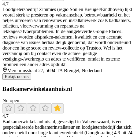
4.7
Loodgietersbedrijf Zimmies (regio Son en Breugel/Eindhoven) lijkt
vooral sterk te presteren op vakmanschap, betrouwbaarheid en het
netjes uitvoeren van renovaties en installatiewerk zoals badkamers,
toiletten, vloerverwarming en reparaties na
lekkages/afvoerproblemen. In de aangeleverde Google Places-
reviews worden afspraken-nakomen, kwaliteit en een accurate
diagnose van issues herhaaldelijk genoemd; dat wordt ondersteund
door een hoge score en review-collectie op Trustoo. Wel is het
verstandig om bij contact even de actueel geldige
vestigings-/werkregio en adres te verifiëren, omdat in externe
bronnen een ander adres opduikt.
Mercuriusstraat 27, 5694 TA Breugel, Nederland
Bekijk details
Badkamerwinkelaanhuis.nl
Nu open
4.7
Badkamerwinkelaanhuis.nl, gevestigd in Valkenswaard, is een
gespecialiseerde badkamerinstallateur en loodgietersbedrijf dat zich
onderscheidt door hoge klanttevredenheid (Google-rating 4.9 uit 24