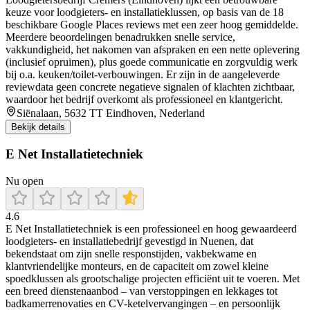
keuze voor loodgieters- en installatieklussen, op basis van de 18
beschikbare Google Places reviews met een zeer hoog gemiddelde.
Meerdere beoordelingen benadrukken snelle service,
vakkundigheid, het nakomen van afspraken en een nette oplevering
(inclusief opruimen), plus goede communicatie en zorgvuldig werk
bij o.a. keuken/toilet-verbouwingen. Er zijn in de aangeleverde
reviewdata geen concrete negatieve signalen of klachten zichtbaar,
waardoor het bedrijf overkomt als professioneel en klantgericht.
Siënalaan, 5632 TT Eindhoven, Nederland
Bekijk details
E Net Installatietechniek
Nu open
4.6
E Net Installatietechniek is een professioneel en hoog gewaardeerd
loodgieters- en installatiebedrijf gevestigd in Nuenen, dat
bekendstaat om zijn snelle responstijden, vakbekwame en
klantvriendelijke monteurs, en de capaciteit om zowel kleine
spoedklussen als grootschalige projecten efficiënt uit te voeren. Met
een breed dienstenaanbod – van verstoppingen en lekkages tot
badkamerrenovaties en CV-ketelvervangingen – en persoonlijk