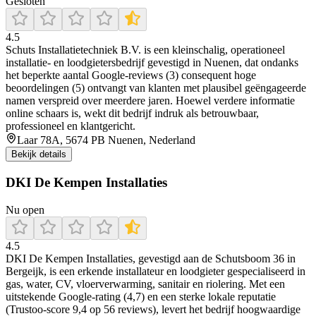
Gesloten
4.5
Schuts Installatietechniek B.V. is een kleinschalig, operationeel
installatie- en loodgietersbedrijf gevestigd in Nuenen, dat ondanks
het beperkte aantal Google-reviews (3) consequent hoge
beoordelingen (5) ontvangt van klanten met plausibel geëngageerde
namen verspreid over meerdere jaren. Hoewel verdere informatie
online schaars is, wekt dit bedrijf indruk als betrouwbaar,
professioneel en klantgericht.
Laar 78A, 5674 PB Nuenen, Nederland
Bekijk details
DKI De Kempen Installaties
Nu open
4.5
DKI De Kempen Installaties, gevestigd aan de Schutsboom 36 in
Bergeijk, is een erkende installateur en loodgieter gespecialiseerd in
gas, water, CV, vloerverwarming, sanitair en riolering. Met een
uitstekende Google‑rating (4,7) en een sterke lokale reputatie
(Trustoo‑score 9,4 op 56 reviews), levert het bedrijf hoogwaardige