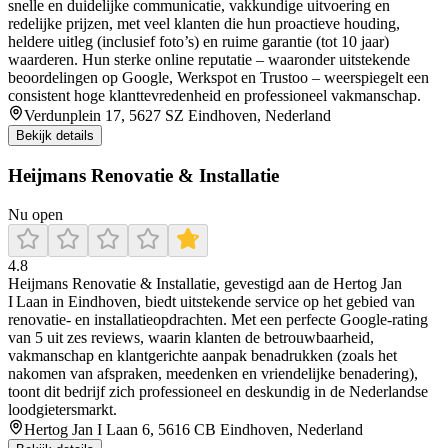
snelle en duidelijke communicatie, vakkundige uitvoering en
redelijke prijzen, met veel klanten die hun proactieve houding,
heldere uitleg (inclusief foto’s) en ruime garantie (tot 10 jaar)
waarderen. Hun sterke online reputatie – waaronder uitstekende
beoordelingen op Google, Werkspot en Trustoo – weerspiegelt een
consistent hoge klanttevredenheid en professioneel vakmanschap.
Verdunplein 17, 5627 SZ Eindhoven, Nederland
Bekijk details
Heijmans Renovatie & Installatie
Nu open
4.8
Heijmans Renovatie & Installatie, gevestigd aan de Hertog Jan
I Laan in Eindhoven, biedt uitstekende service op het gebied van
renovatie- en installatieopdrachten. Met een perfecte Google-rating
van 5 uit zes reviews, waarin klanten de betrouwbaarheid,
vakmanschap en klantgerichte aanpak benadrukken (zoals het
nakomen van afspraken, meedenken en vriendelijke benadering),
toont dit bedrijf zich professioneel en deskundig in de Nederlandse
loodgietersmarkt.
Hertog Jan I Laan 6, 5616 CB Eindhoven, Nederland