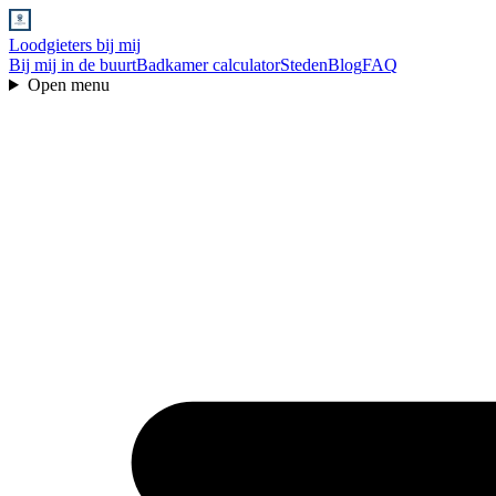
Loodgieters bij mij
Bij mij in de buurt
Badkamer calculator
Steden
Blog
FAQ
Open menu