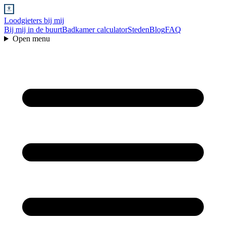
Loodgieters bij mij
Bij mij in de buurt
Badkamer calculator
Steden
Blog
FAQ
Open menu