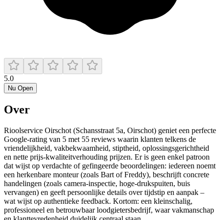
5.0
Nu Open
Over
Rioolservice Oirschot (Schansstraat 5a, Oirschot) geniet een perfecte
Google‑rating van 5 met 55 reviews waarin klanten telkens de
vriendelijkheid, vakbekwaamheid, stiptheid, oplossingsgerichtheid
en nette prijs‑kwaliteitverhouding prijzen. Er is geen enkel patroon
dat wijst op verdachte of gefingeerde beoordelingen: iedereen noemt
een herkenbare monteur (zoals Bart of Freddy), beschrijft concrete
handelingen (zoals camera‑inspectie, hoge‑drukspuiten, buis
vervangen) en geeft persoonlijke details over tijdstip en aanpak –
wat wijst op authentieke feedback. Kortom: een kleinschalig,
professioneel en betrouwbaar loodgietersbedrijf, waar vakmanschap
en klanttevredenheid duidelijk centraal staan.