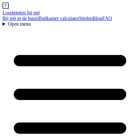
Loodgieters bij mij
Bij mij in de buurt
Badkamer calculator
Steden
Blog
FAQ
Open menu