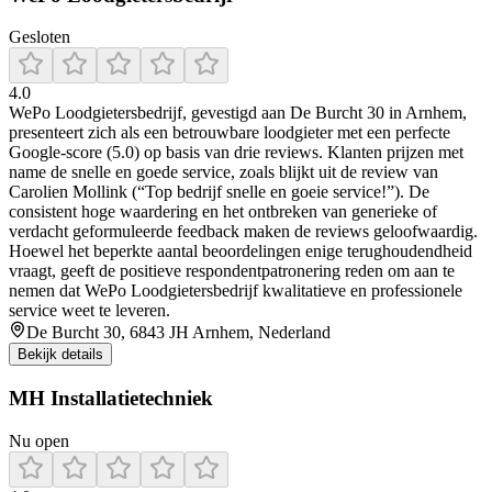
Gesloten
4.0
WePo Loodgietersbedrijf, gevestigd aan De Burcht 30 in Arnhem,
presenteert zich als een betrouwbare loodgieter met een perfecte
Google-score (5.0) op basis van drie reviews. Klanten prijzen met
name de snelle en goede service, zoals blijkt uit de review van
Carolien Mollink (“Top bedrijf snelle en goeie service!”). De
consistent hoge waardering en het ontbreken van generieke of
verdacht geformuleerde feedback maken de reviews geloofwaardig.
Hoewel het beperkte aantal beoordelingen enige terughoudendheid
vraagt, geeft de positieve respondentpatronering reden om aan te
nemen dat WePo Loodgietersbedrijf kwalitatieve en professionele
service weet te leveren.
De Burcht 30, 6843 JH Arnhem, Nederland
Bekijk details
MH Installatietechniek
Nu open