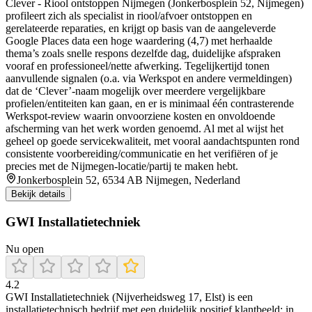
Clever - Riool ontstoppen Nijmegen (Jonkerbosplein 52, Nijmegen)
profileert zich als specialist in riool/afvoer ontstoppen en
gerelateerde reparaties, en krijgt op basis van de aangeleverde
Google Places data een hoge waardering (4,7) met herhaalde
thema’s zoals snelle respons dezelfde dag, duidelijke afspraken
vooraf en professioneel/nette afwerking. Tegelijkertijd tonen
aanvullende signalen (o.a. via Werkspot en andere vermeldingen)
dat de ‘Clever’-naam mogelijk over meerdere vergelijkbare
profielen/entiteiten kan gaan, en er is minimaal één contrasterende
Werkspot-review waarin onvoorziene kosten en onvoldoende
afscherming van het werk worden genoemd. Al met al wijst het
geheel op goede servicekwaliteit, met vooral aandachtspunten rond
consistente voorbereiding/communicatie en het verifiëren of je
precies met de Nijmegen-locatie/partij te maken hebt.
Jonkerbosplein 52, 6534 AB Nijmegen, Nederland
Bekijk details
GWI Installatietechniek
Nu open
4.2
GWI Installatietechniek (Nijverheidsweg 17, Elst) is een
installatietechnisch bedrijf met een duidelijk positief klantbeeld: in