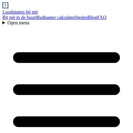
Loodgieters bij mij
Bij mij in de buurt
Badkamer calculator
Steden
Blog
FAQ
Open menu