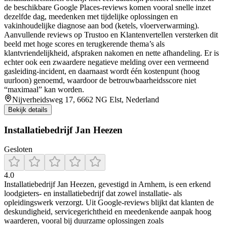
de beschikbare Google Places-reviews komen vooral snelle inzet
dezelfde dag, meedenken met tijdelijke oplossingen en
vakinhoudelijke diagnose aan bod (ketels, vloerverwarming).
Aanvullende reviews op Trustoo en Klantenvertellen versterken dit
beeld met hoge scores en terugkerende thema’s als
klantvriendelijkheid, afspraken nakomen en nette afhandeling. Er is
echter ook een zwaardere negatieve melding over een vermeend
gasleiding-incident, en daarnaast wordt één kostenpunt (hoog
uurloon) genoemd, waardoor de betrouwbaarheidsscore niet
“maximaal” kan worden.
Nijverheidsweg 17, 6662 NG Elst, Nederland
Bekijk details
Installatiebedrijf Jan Heezen
Gesloten
4.0
Installatiebedrijf Jan Heezen, gevestigd in Arnhem, is een erkend
loodgieters- en installatiebedrijf dat zowel installatie- als
opleidingswerk verzorgt. Uit Google-reviews blijkt dat klanten de
deskundigheid, servicegerichtheid en meedenkende aanpak hoog
waarderen, vooral bij duurzame oplossingen zoals