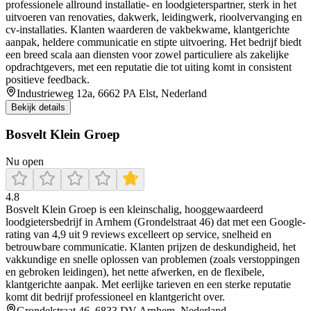
professionele allround installatie- en loodgieterspartner, sterk in het
uitvoeren van renovaties, dakwerk, leidingwerk, rioolvervanging en
cv-installaties. Klanten waarderen de vakbekwame, klantgerichte
aanpak, heldere communicatie en stipte uitvoering. Het bedrijf biedt
een breed scala aan diensten voor zowel particuliere als zakelijke
opdrachtgevers, met een reputatie die tot uiting komt in consistent
positieve feedback.
Industrieweg 12a, 6662 PA Elst, Nederland
Bekijk details
Bosvelt Klein Groep
Nu open
4.8
Bosvelt Klein Groep is een kleinschalig, hooggewaardeerd
loodgietersbedrijf in Arnhem (Grondelstraat 46) dat met een Google-
rating van 4,9 uit 9 reviews excelleert op service, snelheid en
betrouwbare communicatie. Klanten prijzen de deskundigheid, het
vakkundige en snelle oplossen van problemen (zoals verstoppingen
en gebroken leidingen), het nette afwerken, en de flexibele,
klantgerichte aanpak. Met eerlijke tarieven en een sterke reputatie
komt dit bedrijf professioneel en klantgericht over.
Grondelstraat 46, 6833 DV Arnhem, Nederland