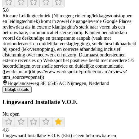
5.0
Riocare Leidingtechniek (Nijmegen; riolering/lekkages/ontstoppen
en leidingtechniek) komt in zowel de aangeleverde Google Places-
reviewdata als in externe klantpagina’s sterk naar voren als een
betrouwbare, communicatief sterke partij. Klanten benadrukken
vooral de deskundige en transparante aanpak (vaak met
rioolonderzoek en duidelijke verslaglegging), snelle beschikbaarheid
bij spoed (lek/verstopping), en correcte afhandeling inclusief
afstemming over meerwerk en nazorg. Daarnaast ondersteunen
externe recensies op Werkspot het positieve beeld met meerdere 5/5
beoordelingen over snelle service en duidelijke communicatie.
([werkspot.nl](https://www.werkspot.nl/profiel/riocare/reviews?
utm_source=openai))
Hogelandseweg 3F, 6545 AC Nijmegen, Nederland
Bekijk details
Lingewaard Installatie V.O.F.
Nu open
4.8
Lingewaard Installatie V.O.F. (Elst) is een betrouwbare en