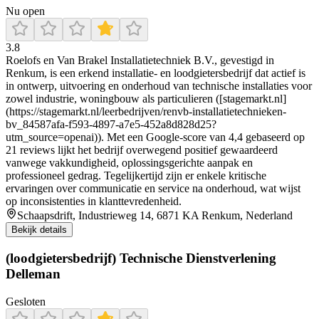
Nu open
3.8
Roelofs en Van Brakel Installatietechniek B.V., gevestigd in
Renkum, is een erkend installatie- en loodgietersbedrijf dat actief is
in ontwerp, uitvoering en onderhoud van technische installaties voor
zowel industrie, woningbouw als particulieren ([stagemarkt.nl]
(https://stagemarkt.nl/leerbedrijven/renvb-installatietechnieken-
bv_84587afa-f593-4897-a7e5-452a8d828d25?
utm_source=openai)). Met een Google-score van 4,4 gebaseerd op
21 reviews lijkt het bedrijf overwegend positief gewaardeerd
vanwege vakkundigheid, oplossingsgerichte aanpak en
professioneel gedrag. Tegelijkertijd zijn er enkele kritische
ervaringen over communicatie en service na onderhoud, wat wijst
op inconsistenties in klanttevredenheid.
Schaapsdrift, Industrieweg 14, 6871 KA Renkum, Nederland
Bekijk details
(loodgietersbedrijf) Technische Dienstverlening
Delleman
Gesloten