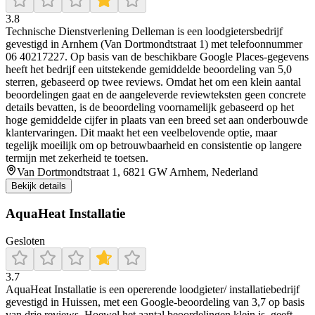
3.8
Technische Dienstverlening Delleman is een loodgietersbedrijf
gevestigd in Arnhem (Van Dortmondtstraat 1) met telefoonnummer
06 40217227. Op basis van de beschikbare Google Places-gegevens
heeft het bedrijf een uitstekende gemiddelde beoordeling van 5,0
sterren, gebaseerd op twee reviews. Omdat het om een klein aantal
beoordelingen gaat en de aangeleverde reviewteksten geen concrete
details bevatten, is de beoordeling voornamelijk gebaseerd op het
hoge gemiddelde cijfer in plaats van een breed set aan onderbouwde
klantervaringen. Dit maakt het een veelbelovende optie, maar
tegelijk moeilijk om op betrouwbaarheid en consistentie op langere
termijn met zekerheid te toetsen.
Van Dortmondtstraat 1, 6821 GW Arnhem, Nederland
Bekijk details
AquaHeat Installatie
Gesloten
3.7
AquaHeat Installatie is een opererende loodgieter/ installatiebedrijf
gevestigd in Huissen, met een Google-beoordeling van 3,7 op basis
van drie reviews. Hoewel het aantal beoordelingen klein is, geeft