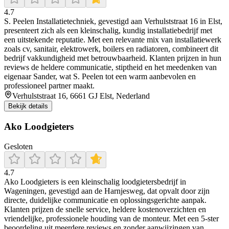
4.7
S. Peelen Installatietechniek, gevestigd aan Verhulststraat 16 in Elst,
presenteert zich als een kleinschalig, kundig installatiebedrijf met
een uitstekende reputatie. Met een relevante mix van installatiewerk
zoals cv, sanitair, elektrowerk, boilers en radiatoren, combineert dit
bedrijf vakkundigheid met betrouwbaarheid. Klanten prijzen in hun
reviews de heldere communicatie, stiptheid en het meedenken van
eigenaar Sander, wat S. Peelen tot een warm aanbevolen en
professioneel partner maakt.
Verhulststraat 16, 6661 GJ Elst, Nederland
Bekijk details
Ako Loodgieters
Gesloten
4.7
Ako Loodgieters is een kleinschalig loodgietersbedrijf in
Wageningen, gevestigd aan de Harnjesweg, dat opvalt door zijn
directe, duidelijke communicatie en oplossingsgerichte aanpak.
Klanten prijzen de snelle service, heldere kostenoverzichten en
vriendelijke, professionele houding van de monteur. Met een 5‑ster
beoordeling uit meerdere reviews en zonder aanwijzingen van