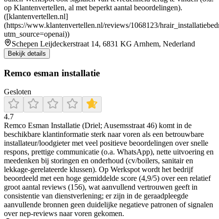
op Klantenvertellen, al met beperkt aantal beoordelingen).
([klantenvertellen.nl]
(https://www.klantenvertellen.nl/reviews/1068123/hrair_installatiebedr
utm_source=openai))
Schepen Leijdeckerstraat 14, 6831 KG Arnhem, Nederland
Bekijk details
Remco esman installatie
Gesloten
4.7
Remco Esman Installatie (Driel; Ausemsstraat 46) komt in de
beschikbare klantinformatie sterk naar voren als een betrouwbare
installateur/loodgieter met veel positieve beoordelingen over snelle
respons, prettige communicatie (o.a. WhatsApp), nette uitvoering en
meedenken bij storingen en onderhoud (cv/boilers, sanitair en
lekkage-gerelateerde klussen). Op Werkspot wordt het bedrijf
beoordeeld met een hoge gemiddelde score (4,9/5) over een relatief
groot aantal reviews (156), wat aanvullend vertrouwen geeft in
consistentie van dienstverlening; er zijn in de geraadpleegde
aanvullende bronnen geen duidelijke negatieve patronen of signalen
over nep-reviews naar voren gekomen.