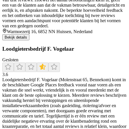
een van de klanten aan dat de vakman betrouwbaar, detailgericht en
eerlijk is, en afspraken nakomt. De beperkte hoeveelheid feedback
en het ontbreken van inhoudelijke toelichting bij twee reviews
vormen een aandachtspunt voor potentiële klanten bij het vormen
van een gedegen oordeel.
Warmoezerij 16, 6852 NN Huissen, Nederland
Bekijk details
Loodgietersbedrijf F. Vogelaar
Gesloten
3.6
Loodgietersbedrijf F. Vogelaar (Molenstraat 65, Bennekom) komt in
de beschikbare Google Places feedback vooral naar voren als een
vakman die snel werkt, vriendelijk is en vooral meedenkt met de
klant om de beste oplossing te kiezen. Meerdere reviews beschrijven
vakkundig herstel bij verstoppingen en uiteenlopende
installatiewerkzaamheden (zoals gasleiding, riolering/afvoer en
verwante componenten), met doorgaans goede ervaring met
communicatie en tarief. Tegelijkertijd is er één review met een
duidelijke negatieve ervaring over de klantbenadering rond een
kraanreparatie, en het totaal aantal reviews is relatief klein, waardoor