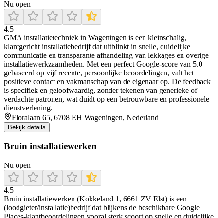
Nu open
4.5
GMA installatietechniek in Wageningen is een kleinschalig,
klantgericht installatiebedrijf dat uitblinkt in snelle, duidelijke
communicatie en transparante afhandeling van lekkages en overige
installatiewerkzaamheden. Met een perfect Google-score van 5.0
gebaseerd op vijf recente, persoonlijke beoordelingen, valt het
positieve contact en vakmanschap van de eigenaar op. De feedback
is specifiek en geloofwaardig, zonder tekenen van generieke of
verdachte patronen, wat duidt op een betrouwbare en professionele
dienstverlening.
Floralaan 65, 6708 EH Wageningen, Nederland
Bekijk details
Bruin installatiewerken
Nu open
4.5
Bruin installatiewerken (Kokkeland 1, 6661 ZV Elst) is een
(loodgieter/installatie)bedrijf dat blijkens de beschikbare Google
Places-klantbeoordelingen vooral sterk scoort op snelle en duidelijke