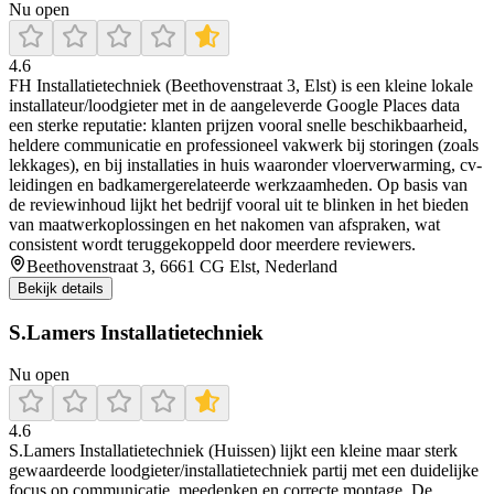
Nu open
4.6
FH Installatietechniek (Beethovenstraat 3, Elst) is een kleine lokale
installateur/loodgieter met in de aangeleverde Google Places data
een sterke reputatie: klanten prijzen vooral snelle beschikbaarheid,
heldere communicatie en professioneel vakwerk bij storingen (zoals
lekkages), en bij installaties in huis waaronder vloerverwarming, cv-
leidingen en badkamergerelateerde werkzaamheden. Op basis van
de reviewinhoud lijkt het bedrijf vooral uit te blinken in het bieden
van maatwerkoplossingen en het nakomen van afspraken, wat
consistent wordt teruggekoppeld door meerdere reviewers.
Beethovenstraat 3, 6661 CG Elst, Nederland
Bekijk details
S.Lamers Installatietechniek
Nu open
4.6
S.Lamers Installatietechniek (Huissen) lijkt een kleine maar sterk
gewaardeerde loodgieter/installatietechniek partij met een duidelijke
focus op communicatie, meedenken en correcte montage. De