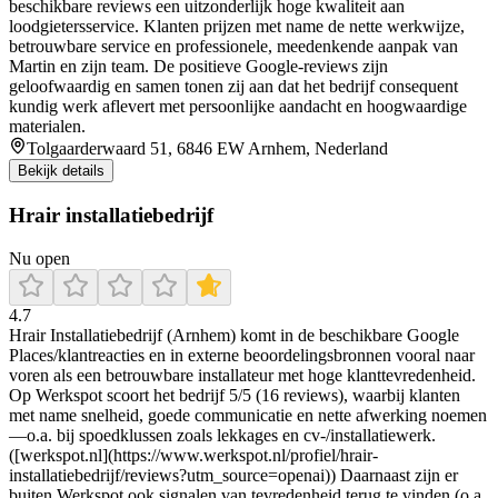
beschikbare reviews een uitzonderlijk hoge kwaliteit aan
loodgietersservice. Klanten prijzen met name de nette werkwijze,
betrouwbare service en professionele, meedenkende aanpak van
Martin en zijn team. De positieve Google‑reviews zijn
geloofwaardig en samen tonen zij aan dat het bedrijf consequent
kundig werk aflevert met persoonlijke aandacht en hoogwaardige
materialen.
Tolgaarderwaard 51, 6846 EW Arnhem, Nederland
Bekijk details
Hrair installatiebedrijf
Nu open
4.7
Hrair Installatiebedrijf (Arnhem) komt in de beschikbare Google
Places/klantreacties en in externe beoordelingsbronnen vooral naar
voren als een betrouwbare installateur met hoge klanttevredenheid.
Op Werkspot scoort het bedrijf 5/5 (16 reviews), waarbij klanten
met name snelheid, goede communicatie en nette afwerking noemen
—o.a. bij spoedklussen zoals lekkages en cv-/installatiewerk.
([werkspot.nl](https://www.werkspot.nl/profiel/hrair-
installatiebedrijf/reviews?utm_source=openai)) Daarnaast zijn er
buiten Werkspot ook signalen van tevredenheid terug te vinden (o.a.