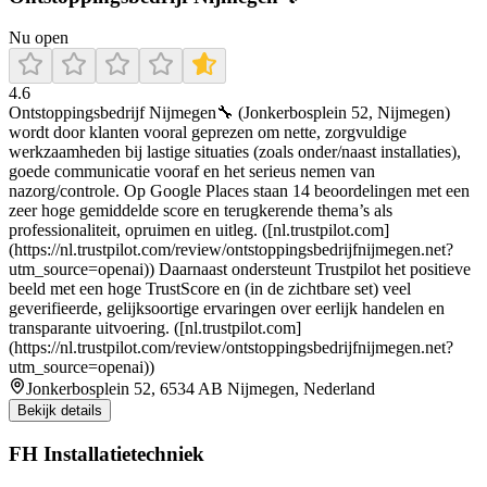
Nu open
4.6
Ontstoppingsbedrijf Nijmegen🔧 (Jonkerbosplein 52, Nijmegen)
wordt door klanten vooral geprezen om nette, zorgvuldige
werkzaamheden bij lastige situaties (zoals onder/naast installaties),
goede communicatie vooraf en het serieus nemen van
nazorg/controle. Op Google Places staan 14 beoordelingen met een
zeer hoge gemiddelde score en terugkerende thema’s als
professionaliteit, opruimen en uitleg. ([nl.trustpilot.com]
(https://nl.trustpilot.com/review/ontstoppingsbedrijfnijmegen.net?
utm_source=openai)) Daarnaast ondersteunt Trustpilot het positieve
beeld met een hoge TrustScore en (in de zichtbare set) veel
geverifieerde, gelijksoortige ervaringen over eerlijk handelen en
transparante uitvoering. ([nl.trustpilot.com]
(https://nl.trustpilot.com/review/ontstoppingsbedrijfnijmegen.net?
utm_source=openai))
Jonkerbosplein 52, 6534 AB Nijmegen, Nederland
Bekijk details
FH Installatietechniek