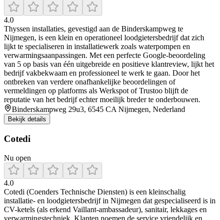
4.0
Thyssen installaties, gevestigd aan de Binderskampweg te
Nijmegen, is een klein en operationeel loodgietersbedrijf dat zich
lijkt te specialiseren in installatiewerk zoals waterpompen en
verwarmingsaanpassingen. Met een perfecte Google-beoordeling
van 5 op basis van één uitgebreide en positieve klantreview, lijkt het
bedrijf vakbekwaam en professioneel te werk te gaan. Door het
ontbreken van verdere onafhankelijke beoordelingen of
vermeldingen op platforms als Werkspot of Trustoo blijft de
reputatie van het bedrijf echter moeilijk breder te onderbouwen.
Binderskampweg 29u3, 6545 CA Nijmegen, Nederland
Bekijk details
Cotedi
Nu open
4.0
Cotedi (Coenders Technische Diensten) is een kleinschalig
installatie- en loodgietersbedrijf in Nijmegen dat gespecialiseerd is in
CV-ketels (als erkend Vaillant-ambassadeur), sanitair, lekkages en
verwarmingstechniek. Klanten noemen de service vriendelijk en