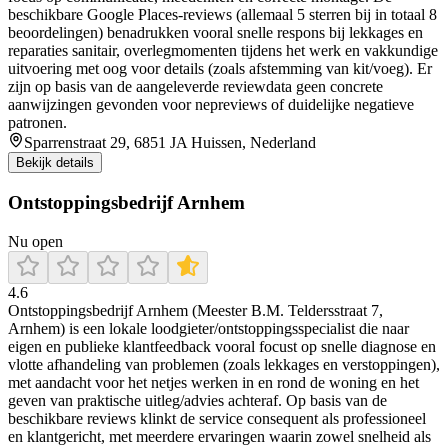
beschikbare Google Places-reviews (allemaal 5 sterren bij in totaal 8
beoordelingen) benadrukken vooral snelle respons bij lekkages en
reparaties sanitair, overlegmomenten tijdens het werk en vakkundige
uitvoering met oog voor details (zoals afstemming van kit/voeg). Er
zijn op basis van de aangeleverde reviewdata geen concrete
aanwijzingen gevonden voor nepreviews of duidelijke negatieve
patronen.
Sparrenstraat 29, 6851 JA Huissen, Nederland
Bekijk details
Ontstoppingsbedrijf Arnhem
Nu open
4.6
Ontstoppingsbedrijf Arnhem (Meester B.M. Teldersstraat 7,
Arnhem) is een lokale loodgieter/ontstoppingsspecialist die naar
eigen en publieke klantfeedback vooral focust op snelle diagnose en
vlotte afhandeling van problemen (zoals lekkages en verstoppingen),
met aandacht voor het netjes werken in en rond de woning en het
geven van praktische uitleg/advies achteraf. Op basis van de
beschikbare reviews klinkt de service consequent als professioneel
en klantgericht, met meerdere ervaringen waarin zowel snelheid als