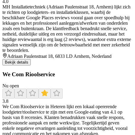
4.0
MH Installatietechniek (Adriaan Paulenstraat 18, Arnhem) lijkt zich
te richten op loodgieters- en installatieklussen, waarbij de
beschikbare Google Places reviews vooral gaan over spoedhulp bij
lekkages en het professioneel aanleggen/afwerken van onderdelen
zoals een buitenkraan. De klantfeedback benadrukt snelle service,
netheid, duidelijke uitleg en een verzorgd eindresultaat, maar het
huidige reviewaantal is erg laag (2 reviews), waardoor extra externe
signalen wenselijk zijn om de betrouwbaarheid met meer zekerheid
te beoordelen.
Adriaan Paulenstraat 18, 6833 LD Arnhem, Nederland
Bekijk details
We Com Rioolservice
Nu open
3.8
We Com Rioolservice in Heteren lijkt een lokaal opererende
loodgieter/rioolservice te zijn met een Google-rating van 4.1 op
basis van 8 recensies. Klanten benadrukken vaak snelle respons,
professionele aanpak en nette werkwijze. Tegelijkertijd geven
enkele negatieve ervaringen aanleiding tot voorzichtigheid, vooral
rond communicatie en het nakomen van afspraken.