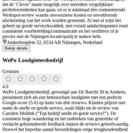
dat de ‘Clever’-naam mogelijk over meerdere vergelijkbare
profielen/entiteiten kan gaan, en er is minimaal één contrasterende
Werkspot-review waarin onvoorziene kosten en onvoldoende
afscherming van het werk worden genoemd. Al met al wijst het
geheel op goede servicekwaliteit, met vooral aandachtspunten rond
consistente voorbereiding/communicatie en het verifiëren of je
precies met de Nijmegen-locatie/partij te maken hebt.
Jonkerbosplein 52, 6534 AB Nijmegen, Nederland
Bekijk details
WePo Loodgietersbedrijf
Gesloten
4.0
WePo Loodgietersbedrijf, gevestigd aan De Burcht 30 in Arnhem,
presenteert zich als een betrouwbare loodgieter met een perfecte
Google-score (5.0) op basis van drie reviews. Klanten prijzen met
name de snelle en goede service, zoals blijkt uit de review van
Carolien Mollink (“Top bedrijf snelle en goeie service!”). De
consistent hoge waardering en het ontbreken van generieke of
verdacht geformuleerde feedback maken de reviews geloofwaardig.
Hoewel het beperkte aantal beoordelingen enige terughoudendheid