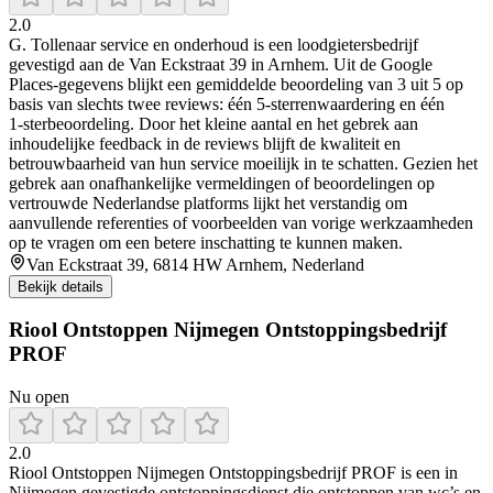
2.0
G. Tollenaar service en onderhoud is een loodgietersbedrijf
gevestigd aan de Van Eckstraat 39 in Arnhem. Uit de Google
Places‑gegevens blijkt een gemiddelde beoordeling van 3 uit 5 op
basis van slechts twee reviews: één 5‑sterrenwaardering en één
1‑sterbeoordeling. Door het kleine aantal en het gebrek aan
inhoudelijke feedback in de reviews blijft de kwaliteit en
betrouwbaarheid van hun service moeilijk in te schatten. Gezien het
gebrek aan onafhankelijke vermeldingen of beoordelingen op
vertrouwde Nederlandse platforms lijkt het verstandig om
aanvullende referenties of voorbeelden van vorige werkzaamheden
op te vragen om een betere inschatting te kunnen maken.
Van Eckstraat 39, 6814 HW Arnhem, Nederland
Bekijk details
Riool Ontstoppen Nijmegen Ontstoppingsbedrijf
PROF
Nu open
2.0
Riool Ontstoppen Nijmegen Ontstoppingsbedrijf PROF is een in
Nijmegen gevestigde ontstoppingsdienst die ontstoppen van wc’s en