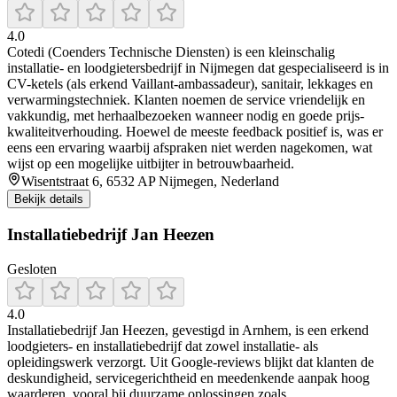
4.0
Cotedi (Coenders Technische Diensten) is een kleinschalig
installatie- en loodgietersbedrijf in Nijmegen dat gespecialiseerd is in
CV-ketels (als erkend Vaillant-ambassadeur), sanitair, lekkages en
verwarmingstechniek. Klanten noemen de service vriendelijk en
vakkundig, met herhaalbezoeken wanneer nodig en goede prijs-
kwaliteitverhouding. Hoewel de meeste feedback positief is, was er
eens een ervaring waarbij afspraken niet werden nagekomen, wat
wijst op een mogelijke uitbijter in betrouwbaarheid.
Wisentstraat 6, 6532 AP Nijmegen, Nederland
Bekijk details
Installatiebedrijf Jan Heezen
Gesloten
4.0
Installatiebedrijf Jan Heezen, gevestigd in Arnhem, is een erkend
loodgieters- en installatiebedrijf dat zowel installatie- als
opleidingswerk verzorgt. Uit Google-reviews blijkt dat klanten de
deskundigheid, servicegerichtheid en meedenkende aanpak hoog
waarderen, vooral bij duurzame oplossingen zoals