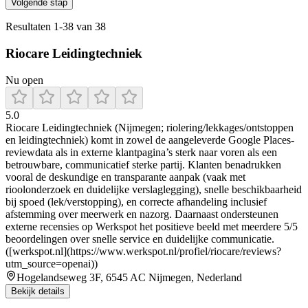
Volgende stap
Resultaten
1
-
38
van
38
Riocare Leidingtechniek
Nu open
5.0
Riocare Leidingtechniek (Nijmegen; riolering/lekkages/ontstoppen
en leidingtechniek) komt in zowel de aangeleverde Google Places-
reviewdata als in externe klantpagina’s sterk naar voren als een
betrouwbare, communicatief sterke partij. Klanten benadrukken
vooral de deskundige en transparante aanpak (vaak met
rioolonderzoek en duidelijke verslaglegging), snelle beschikbaarheid
bij spoed (lek/verstopping), en correcte afhandeling inclusief
afstemming over meerwerk en nazorg. Daarnaast ondersteunen
externe recensies op Werkspot het positieve beeld met meerdere 5/5
beoordelingen over snelle service en duidelijke communicatie.
([werkspot.nl](https://www.werkspot.nl/profiel/riocare/reviews?
utm_source=openai))
Hogelandseweg 3F, 6545 AC Nijmegen, Nederland
Bekijk details