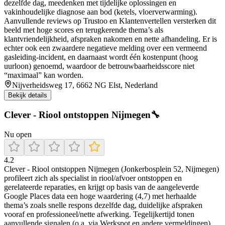
dezelfde dag, meedenken met tijdelijke oplossingen en
vakinhoudelijke diagnose aan bod (ketels, vloerverwarming).
Aanvullende reviews op Trustoo en Klantenvertellen versterken dit
beeld met hoge scores en terugkerende thema’s als
klantvriendelijkheid, afspraken nakomen en nette afhandeling. Er is
echter ook een zwaardere negatieve melding over een vermeend
gasleiding-incident, en daarnaast wordt één kostenpunt (hoog
uurloon) genoemd, waardoor de betrouwbaarheidsscore niet
“maximaal” kan worden.
Nijverheidsweg 17, 6662 NG Elst, Nederland
Bekijk details
Clever - Riool ontstoppen Nijmegen🔧
Nu open
4.2
Clever - Riool ontstoppen Nijmegen (Jonkerbosplein 52, Nijmegen)
profileert zich als specialist in riool/afvoer ontstoppen en
gerelateerde reparaties, en krijgt op basis van de aangeleverde
Google Places data een hoge waardering (4,7) met herhaalde
thema’s zoals snelle respons dezelfde dag, duidelijke afspraken
vooraf en professioneel/nette afwerking. Tegelijkertijd tonen
aanvullende signalen (o.a. via Werkspot en andere vermeldingen)