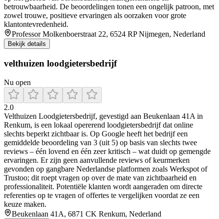
betrouwbaarheid. De beoordelingen tonen een ongelijk patroon, met
zowel trouwe, positieve ervaringen als oorzaken voor grote
klantontevredenheid.
Professor Molkenboerstraat 22, 6524 RP Nijmegen, Nederland
Bekijk details
velthuizen loodgietersbedrijf
Nu open
2.0
Velthuizen Loodgietersbedrijf, gevestigd aan Beukenlaan 41A in
Renkum, is een lokaal opererend loodgietersbedrijf dat online
slechts beperkt zichtbaar is. Op Google heeft het bedrijf een
gemiddelde beoordeling van 3 (uit 5) op basis van slechts twee
reviews – één lovend en één zeer kritisch – wat duidt op gemengde
ervaringen. Er zijn geen aanvullende reviews of keurmerken
gevonden op gangbare Nederlandse platformen zoals Werkspot of
Trustoo; dit roept vragen op over de mate van zichtbaarheid en
professionaliteit. Potentiële klanten wordt aangeraden om directe
referenties op te vragen of offertes te vergelijken voordat ze een
keuze maken.
Beukenlaan 41A, 6871 CK Renkum, Nederland