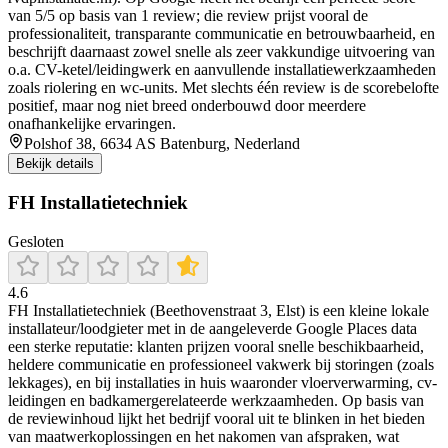
van 5/5 op basis van 1 review; die review prijst vooral de
professionaliteit, transparante communicatie en betrouwbaarheid, en
beschrijft daarnaast zowel snelle als zeer vakkundige uitvoering van
o.a. CV-ketel/leidingwerk en aanvullende installatiewerkzaamheden
zoals riolering en wc-units. Met slechts één review is de scorebelofte
positief, maar nog niet breed onderbouwd door meerdere
onafhankelijke ervaringen.
Polshof 38, 6634 AS Batenburg, Nederland
Bekijk details
FH Installatietechniek
Gesloten
4.6
FH Installatietechniek (Beethovenstraat 3, Elst) is een kleine lokale
installateur/loodgieter met in de aangeleverde Google Places data
een sterke reputatie: klanten prijzen vooral snelle beschikbaarheid,
heldere communicatie en professioneel vakwerk bij storingen (zoals
lekkages), en bij installaties in huis waaronder vloerverwarming, cv-
leidingen en badkamergerelateerde werkzaamheden. Op basis van
de reviewinhoud lijkt het bedrijf vooral uit te blinken in het bieden
van maatwerkoplossingen en het nakomen van afspraken, wat