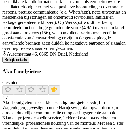
beschikbare klantinformatie sterk naar voren als een betrouwbare
installateur/loodgieter met veel positieve beoordelingen over snelle
respons, prettige communicatie (o.a. WhatsApp), nette uitvoering en
meedenken bij storingen en onderhoud (cv/boilers, sanitair en
lekkage-gerelateerde klussen). Op Werkspot wordt het bedrijf
beoordeeld met een hoge gemiddelde score (4,9/5) over een relatief
groot aantal reviews (156), wat aanvullend vertrouwen geeft in
consistentie van dienstverlening; er zijn in de geraadpleegde
aanvullende bronnen geen duidelijke negatieve patronen of signalen
over nep-reviews naar voren gekomen.
Ausemsstraat 46, 6665 DN Driel, Nederland
Bekijk details
Ako Loodgieters
Gesloten
4.7
Ako Loodgieters is een kleinschalig loodgietersbedrijf in
Wageningen, gevestigd aan de Harnjesweg, dat opvalt door zijn
directe, duidelijke communicatie en oplossingsgerichte aanpak.
Klanten prijzen de snelle service, heldere kostenoverzichten en
vriendelijke, professionele houding van de monteur. Met een 5‑ster
beoordeling uit meerdere reviews en zonder aanwijzingen van