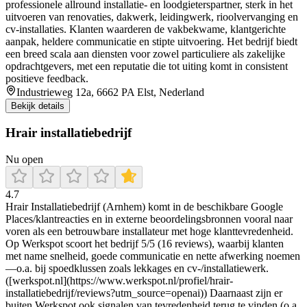
professionele allround installatie- en loodgieterspartner, sterk in het
uitvoeren van renovaties, dakwerk, leidingwerk, rioolvervanging en
cv-installaties. Klanten waarderen de vakbekwame, klantgerichte
aanpak, heldere communicatie en stipte uitvoering. Het bedrijf biedt
een breed scala aan diensten voor zowel particuliere als zakelijke
opdrachtgevers, met een reputatie die tot uiting komt in consistent
positieve feedback.
Industrieweg 12a, 6662 PA Elst, Nederland
Bekijk details
Hrair installatiebedrijf
Nu open
4.7
Hrair Installatiebedrijf (Arnhem) komt in de beschikbare Google
Places/klantreacties en in externe beoordelingsbronnen vooral naar
voren als een betrouwbare installateur met hoge klanttevredenheid.
Op Werkspot scoort het bedrijf 5/5 (16 reviews), waarbij klanten
met name snelheid, goede communicatie en nette afwerking noemen
—o.a. bij spoedklussen zoals lekkages en cv-/installatiewerk.
([werkspot.nl](https://www.werkspot.nl/profiel/hrair-
installatiebedrijf/reviews?utm_source=openai)) Daarnaast zijn er
buiten Werkspot ook signalen van tevredenheid terug te vinden (o.a.