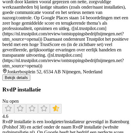
wordt door klanten vooral geprezen om nette, zorgvuldige
werkzaamheden bij lastige situaties (zoals onder/naast installaties),
goede communicatie vooraf en het serieus nemen van
nazorg/controle. Op Google Places staan 14 beoordelingen met een
zeer hoge gemiddelde score en terugkerende thema’s als
professionaliteit, opruimen en uitleg. ([nl.trustpilot.com]
(https://nl.trustpilot.com/review/ontstoppingsbedrijfnijmegen.net?
utm_source=openai)) Daarnaast ondersteunt Trustpilot het positieve
beeld met een hoge TrustScore en (in de zichtbare set) veel
geverifieerde, gelijksoortige ervaringen over eerlijk handelen en
transparante uitvoering. ([nl.trustpilot.com]
(https://nl.trustpilot.com/review/ontstoppingsbedrijfnijmegen.net?
utm_source=openai))
Jonkerbosplein 52, 6534 AB Nijmegen, Nederland
Bekijk details
RvdP installatie
Nu open
4.6
RvdP installatie is een loodgieter/installateur gevestigd in Batenburg
(Polshof 38) en actief onder de naam RvdP installatie (website
rvdpinstallatie.nl). Op Google heeft het bedrijf een perfecte score