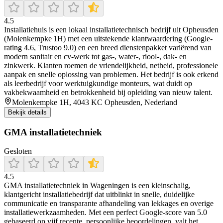
4.5
Installatiehuis is een lokaal installatietechnisch bedrijf uit Opheusden
(Molenkempke 1H) met een uitstekende klantwaardering (Google-
rating 4.6, Trustoo 9.0) en een breed dienstenpakket variërend van
modern sanitair en cv-werk tot gas‑, water‑, riool‑, dak‑ en
zinkwerk. Klanten roemen de vriendelijkheid, netheid, professionele
aanpak en snelle oplossing van problemen. Het bedrijf is ook erkend
als leerbedrijf voor werktuigkundige monteurs, wat duidt op
vakbekwaamheid en betrokkenheid bij opleiding van nieuw talent.
Molenkempke 1H, 4043 KC Opheusden, Nederland
Bekijk details
GMA installatietechniek
Gesloten
4.5
GMA installatietechniek in Wageningen is een kleinschalig,
klantgericht installatiebedrijf dat uitblinkt in snelle, duidelijke
communicatie en transparante afhandeling van lekkages en overige
installatiewerkzaamheden. Met een perfect Google-score van 5.0
gebaseerd op vijf recente, persoonlijke beoordelingen, valt het