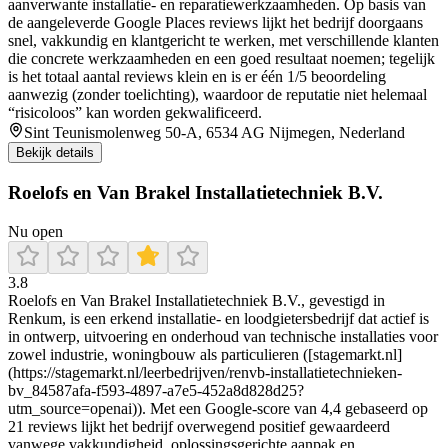
aanverwante installatie- en reparatiewerkzaamheden. Op basis van
de aangeleverde Google Places reviews lijkt het bedrijf doorgaans
snel, vakkundig en klantgericht te werken, met verschillende klanten
die concrete werkzaamheden en een goed resultaat noemen; tegelijk
is het totaal aantal reviews klein en is er één 1/5 beoordeling
aanwezig (zonder toelichting), waardoor de reputatie niet helemaal
“risicoloos” kan worden gekwalificeerd.
Sint Teunismolenweg 50-A, 6534 AG Nijmegen, Nederland
Bekijk details
Roelofs en Van Brakel Installatietechniek B.V.
Nu open
3.8
Roelofs en Van Brakel Installatietechniek B.V., gevestigd in
Renkum, is een erkend installatie- en loodgietersbedrijf dat actief is
in ontwerp, uitvoering en onderhoud van technische installaties voor
zowel industrie, woningbouw als particulieren ([stagemarkt.nl]
(https://stagemarkt.nl/leerbedrijven/renvb-installatietechnieken-
bv_84587afa-f593-4897-a7e5-452a8d828d25?
utm_source=openai)). Met een Google-score van 4,4 gebaseerd op
21 reviews lijkt het bedrijf overwegend positief gewaardeerd
vanwege vakkundigheid, oplossingsgerichte aanpak en