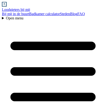
Loodgieters bij mij
Bij mij in de buurt
Badkamer calculator
Steden
Blog
FAQ
Open menu