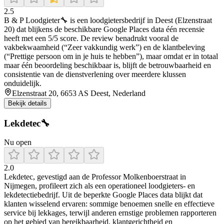
2.5
B & P Loodgieter🔧 is een loodgietersbedrijf in Deest (Elzenstraat
20) dat blijkens de beschikbare Google Places data één recensie
heeft met een 5/5 score. De review benadrukt vooral de
vakbekwaamheid (“Zeer vakkundig werk”) en de klantbeleving
(“Prettige persoon om in je huis te hebben”), maar omdat er in totaal
maar één beoordeling beschikbaar is, blijft de betrouwbaarheid en
consistentie van de dienstverlening over meerdere klussen
onduidelijk.
Elzenstraat 20, 6653 AS Deest, Nederland
Bekijk details
Lekdetec🔧
Nu open
2.0
Lekdetec, gevestigd aan de Professor Molkenboerstraat in
Nijmegen, profileert zich als een operationeel loodgieters- en
lekdetectiebedrijf. Uit de beperkte Google Places data blijkt dat
klanten wisselend ervaren: sommige benoemen snelle en effectieve
service bij lekkages, terwijl anderen ernstige problemen rapporteren
op het gebied van bereikbaarheid, klantgerichtheid en