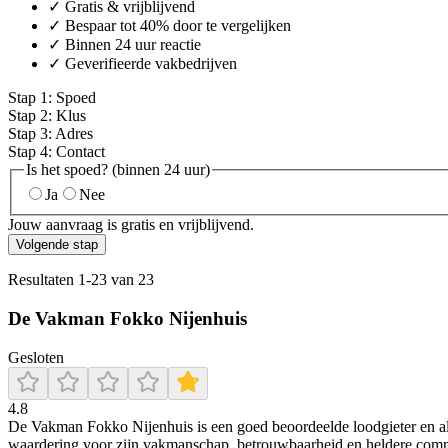
✓ Gratis & vrijblijvend
✓ Bespaar tot 40% door te vergelijken
✓ Binnen 24 uur reactie
✓ Geverifieerde vakbedrijven
Stap
1
:
Spoed
Stap
2
:
Klus
Stap
3
:
Adres
Stap
4
:
Contact
Is het spoed? (binnen 24 uur)
Ja
Nee
Jouw aanvraag is gratis en vrijblijvend.
Volgende stap
Resultaten
1
-
23
van
23
De Vakman Fokko Nijenhuis
Gesloten
4.8
De Vakman Fokko Nijenhuis is een goed beoordeelde loodgieter en all
waardering voor zijn vakmanschap, betrouwbaarheid en heldere comm