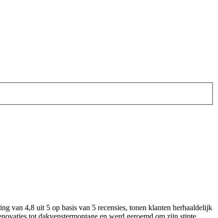
van 4,8 uit 5 op basis van 5 recensies, tonen klanten herhaaldelijk
novaties tot dakvenstermontage en werd geroemd om zijn stipte