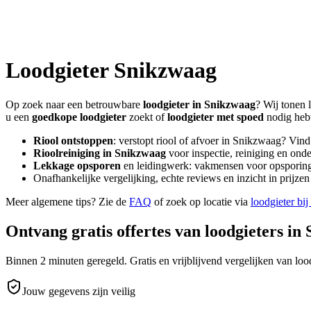
Loodgieter
Snikzwaag
Op zoek naar een betrouwbare
loodgieter in
Snikzwaag
? Wij tonen 
u een
goedkope loodgieter
zoekt of
loodgieter met spoed
nodig heb
Riool ontstoppen
: verstopt riool of afvoer in
Snikzwaag
? Vind
Rioolreiniging in
Snikzwaag
voor inspectie, reiniging en onde
Lekkage opsporen
en leidingwerk: vakmensen voor opsporing 
Onafhankelijke vergelijking, echte reviews en inzicht in prijz
Meer algemene tips? Zie de
FAQ
of zoek op locatie via
loodgieter bij
Ontvang gratis offertes van loodgieters in
Binnen 2 minuten geregeld. Gratis en vrijblijvend vergelijken van lood
Jouw gegevens zijn veilig