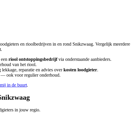
loodgieters en rioolbedrijven in en rond
Snikzwaag
. Vergelijk meerder
t.
 een
riool ontstoppingsbedrijf
via onderstaande aanbieders.
rhoud van het riool.
lekkage, reparatie en advies over
kosten loodgieter
.
en — ook voor regulier onderhoud.
 mij in de buurt
.
Snikzwaag
gieters in jouw regio.