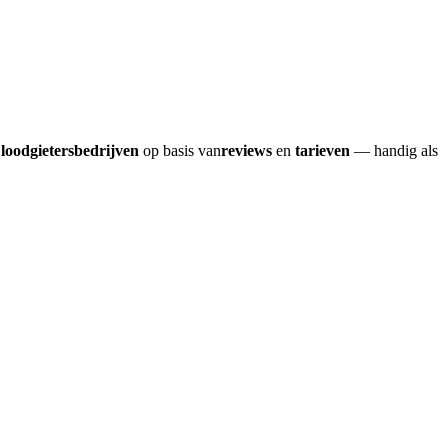
e
loodgietersbedrijven
op basis van
reviews
en
tarieven
— handig als