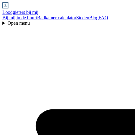
Loodgieters bij mij
Bij mij in de buurt
Badkamer calculator
Steden
Blog
FAQ
Open menu