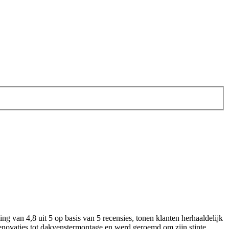
van 4,8 uit 5 op basis van 5 recensies, tonen klanten herhaaldelijk
novaties tot dakvenstermontage en werd geroemd om zijn stipte