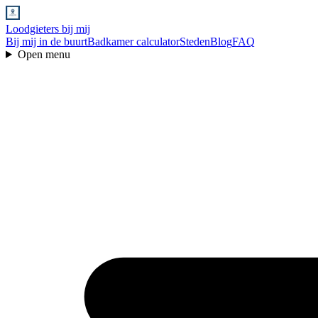
Loodgieters bij mij
Bij mij in de buurt
Badkamer calculator
Steden
Blog
FAQ
Open menu