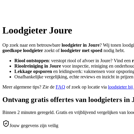
Loodgieter
Joure
Op zoek naar een betrouwbare
loodgieter in
Joure
? Wij tonen loodgi
goedkope loodgieter
zoekt of
loodgieter met spoed
nodig hebt.
Riool ontstoppen
: verstopt riool of afvoer in
Joure
? Vind een
r
Rioolreiniging in
Joure
voor inspectie, reiniging en onderhoud
Lekkage opsporen
en leidingwerk: vakmensen voor opsporing 
Onafhankelijke vergelijking, echte reviews en inzicht in prijz
Meer algemene tips? Zie de
FAQ
of zoek op locatie via
loodgieter bij
Ontvang gratis offertes van loodgieters in
Binnen 2 minuten geregeld. Gratis en vrijblijvend vergelijken van lood
Jouw gegevens zijn veilig