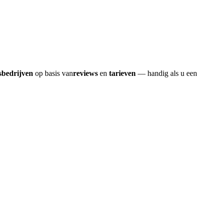
sbedrijven
op basis van
reviews
en
tarieven
— handig als u een