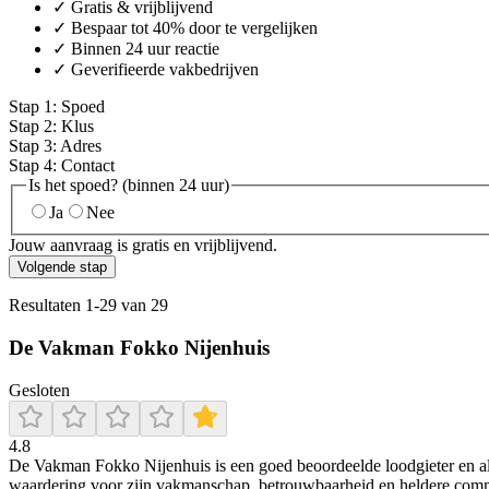
✓ Gratis & vrijblijvend
✓ Bespaar tot 40% door te vergelijken
✓ Binnen 24 uur reactie
✓ Geverifieerde vakbedrijven
Stap
1
:
Spoed
Stap
2
:
Klus
Stap
3
:
Adres
Stap
4
:
Contact
Is het spoed? (binnen 24 uur)
Ja
Nee
Jouw aanvraag is gratis en vrijblijvend.
Volgende stap
Resultaten
1
-
29
van
29
De Vakman Fokko Nijenhuis
Gesloten
4.8
De Vakman Fokko Nijenhuis is een goed beoordeelde loodgieter en all
waardering voor zijn vakmanschap, betrouwbaarheid en heldere comm