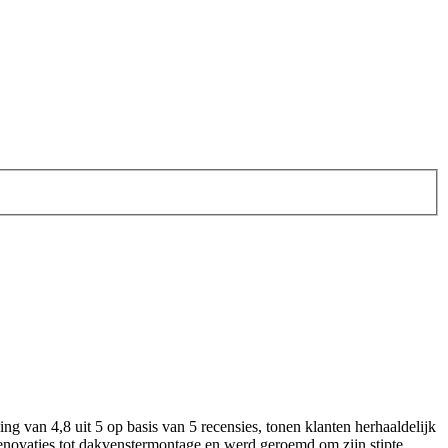
van 4,8 uit 5 op basis van 5 recensies, tonen klanten herhaaldelijk
novaties tot dakvenstermontage en werd geroemd om zijn stipte