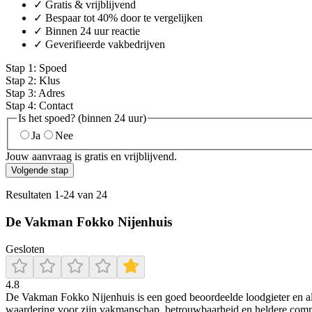
✓ Gratis & vrijblijvend
✓ Bespaar tot 40% door te vergelijken
✓ Binnen 24 uur reactie
✓ Geverifieerde vakbedrijven
Stap
1
:
Spoed
Stap
2
:
Klus
Stap
3
:
Adres
Stap
4
:
Contact
Is het spoed? (binnen 24 uur)
Ja
Nee
Jouw aanvraag is gratis en vrijblijvend.
Volgende stap
Resultaten
1
-
24
van
24
De Vakman Fokko Nijenhuis
Gesloten
4.8
De Vakman Fokko Nijenhuis is een goed beoordeelde loodgieter en all
waardering voor zijn vakmanschap, betrouwbaarheid en heldere comm