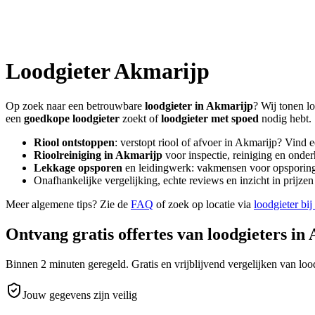
Loodgieter
Akmarijp
Op zoek naar een betrouwbare
loodgieter in
Akmarijp
? Wij tonen l
een
goedkope loodgieter
zoekt of
loodgieter met spoed
nodig hebt.
Riool ontstoppen
: verstopt riool of afvoer in
Akmarijp
? Vind 
Rioolreiniging in
Akmarijp
voor inspectie, reiniging en onder
Lekkage opsporen
en leidingwerk: vakmensen voor opsporing 
Onafhankelijke vergelijking, echte reviews en inzicht in prijz
Meer algemene tips? Zie de
FAQ
of zoek op locatie via
loodgieter bij
Ontvang gratis offertes van loodgieters in
Binnen 2 minuten geregeld. Gratis en vrijblijvend vergelijken van lood
Jouw gegevens zijn veilig