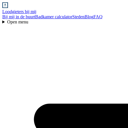
Loodgieters bij mij
Bij mij in de buurt
Badkamer calculator
Steden
Blog
FAQ
Open menu