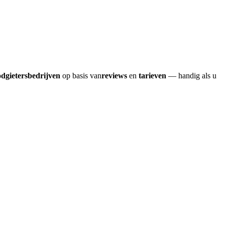
odgietersbedrijven
op basis van
reviews
en
tarieven
— handig als u