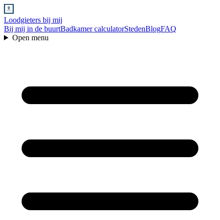
Loodgieters bij mij
Bij mij in de buurt
Badkamer calculator
Steden
Blog
FAQ
Open menu