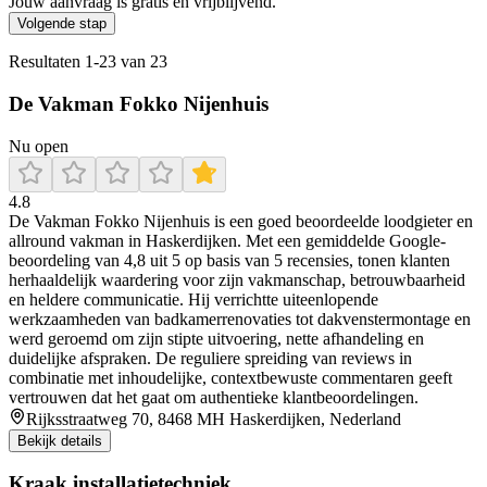
Jouw aanvraag is gratis en vrijblijvend.
Volgende stap
Resultaten
1
-
23
van
23
De Vakman Fokko Nijenhuis
Nu open
4.8
De Vakman Fokko Nijenhuis is een goed beoordeelde loodgieter en
allround vakman in Haskerdijken. Met een gemiddelde Google-
beoordeling van 4,8 uit 5 op basis van 5 recensies, tonen klanten
herhaaldelijk waardering voor zijn vakmanschap, betrouwbaarheid
en heldere communicatie. Hij verrichtte uiteenlopende
werkzaamheden van badkamerrenovaties tot dakvenstermontage en
werd geroemd om zijn stipte uitvoering, nette afhandeling en
duidelijke afspraken. De reguliere spreiding van reviews in
combinatie met inhoudelijke, contextbewuste commentaren geeft
vertrouwen dat het gaat om authentieke klantbeoordelingen.
Rijksstraatweg 70, 8468 MH Haskerdijken, Nederland
Bekijk details
Kraak installatietechniek