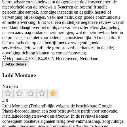
betrouwbaar en vakbekwaam dakgerelateerde dienstverlener: de
meerderheid van de reviews is 5-sterren en beschrijft snelle
persoonlijke aanpak, grondige inspectie en degelijk herstel of
vervanging bij lekkages, vaak met nadruk op goede communicatie
en nette afwerking. Er is wel één duidelijke negatieve review waarin
een klant klaagt over het uitblijven van een offerte/terugkoppeling
na een aanvraag ondanks herinneringen, wat de betrouwbaarheid in
de pre-sales fase niet voor iedereen consistent lijkt. Al met al duidt
het reviewbeeld op een bedrijf met overwegend goede
servicekwaliteit, waarbij de grootste verbeterkans zit in (snelle)
opvolging richting klanten na contact/aanvraag.
Neptunus 49-32, 8448 CN Heerenveen, Nederland
Bekijk details
Luhi Montage
Nu open
4.6
Luhi Montage (Terband) lijkt volgens de beschikbare Google
Places-beoordelingen een zeer betrouwbare partij voor renovatie,
installatie/loodgieterswerk en afbouw. In de reviews komen
consequent positieve signalen terug over vakmanschap, zorgvuldige
en nette uitvoering, goede communicatie (helder verloop en