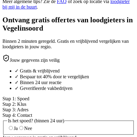
Meer algemene tips? Zie de
FAQ
of zoek op locatie via
loodgieter
bij mij in de buurt
.
Ontvang gratis offertes van loodgieters in
Vegelinsoord
Binnen 2 minuten geregeld. Gratis en vrijblijvend vergelijken van
loodgieters in jouw regio.
Jouw gegevens zijn veilig
✓ Gratis & vrijblijvend
✓ Bespaar tot 40% door te vergelijken
✓ Binnen 24 uur reactie
✓ Geverifieerde vakbedrijven
Stap
1
:
Spoed
Stap
2
:
Klus
Stap
3
:
Adres
Stap
4
:
Contact
Is het spoed? (binnen 24 uur)
Ja
Nee