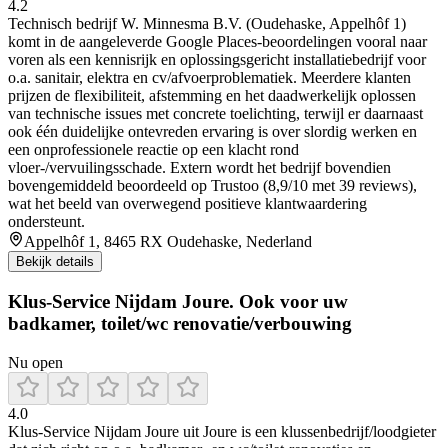
4.2
Technisch bedrijf W. Minnesma B.V. (Oudehaske, Appelhôf 1)
komt in de aangeleverde Google Places-beoordelingen vooral naar
voren als een kennisrijk en oplossingsgericht installatiebedrijf voor
o.a. sanitair, elektra en cv/afvoerproblematiek. Meerdere klanten
prijzen de flexibiliteit, afstemming en het daadwerkelijk oplossen
van technische issues met concrete toelichting, terwijl er daarnaast
ook één duidelijke ontevreden ervaring is over slordig werken en
een onprofessionele reactie op een klacht rond
vloer-/vervuilingsschade. Extern wordt het bedrijf bovendien
bovengemiddeld beoordeeld op Trustoo (8,9/10 met 39 reviews),
wat het beeld van overwegend positieve klantwaardering
ondersteunt.
Appelhôf 1, 8465 RX Oudehaske, Nederland
Bekijk details
Klus-Service Nijdam Joure. Ook voor uw
badkamer, toilet/wc renovatie/verbouwing
Nu open
4.0
Klus-Service Nijdam Joure uit Joure is een klussenbedrijf/loodgieter