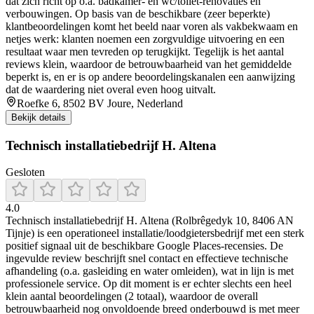
dat zich richt op o.a. badkamer- en wc/toilet-renovaties en
verbouwingen. Op basis van de beschikbare (zeer beperkte)
klantbeoordelingen komt het beeld naar voren als vakbekwaam en
netjes werk: klanten noemen een zorgvuldige uitvoering en een
resultaat waar men tevreden op terugkijkt. Tegelijk is het aantal
reviews klein, waardoor de betrouwbaarheid van het gemiddelde
beperkt is, en er is op andere beoordelingskanalen een aanwijzing
dat de waardering niet overal even hoog uitvalt.
Roefke 6, 8502 BV Joure, Nederland
Bekijk details
Technisch installatiebedrijf H. Altena
Gesloten
4.0
Technisch installatiebedrijf H. Altena (Rolbrêgedyk 10, 8406 AN
Tijnje) is een operationeel installatie/loodgietersbedrijf met een sterk
positief signaal uit de beschikbare Google Places-recensies. De
ingevulde review beschrijft snel contact en effectieve technische
afhandeling (o.a. gasleiding en water omleiden), wat in lijn is met
professionele service. Op dit moment is er echter slechts een heel
klein aantal beoordelingen (2 totaal), waardoor de overall
betrouwbaarheid nog onvoldoende breed onderbouwd is met meer