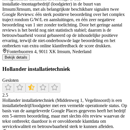
installatie-/montagebedrijf (loodgieter) in de buurt van
Irnsum/Jirnsum, met als belangrijkste beschikbare signalen twee
Google Reviews: één sterk positieve beoordeling over het complex
traject rondom G/W/L en aansluitingen, en één zeer negatieve
beoordeling van 1 ster zonder toelichting. Door het geringe aantal
reviews is het beeld nog niet statistisch stabiel; daarom is de
betrouwbaarheid vooral gebaseerd op de inhoudelijke positieve
ervaring, terwijl de niet-onderbouwde lage beoordeling en het
ontbreken van extra online klantfeedback de score drukken.
Fonterbuorren 4, 9011 XK Irnsum, Nederland
Bekijk details
Hollander installatietechniek
Gesloten
2.5
Hollander installatietechniek (Middenweg 1, Vegelinsoord) is een
installatiebedrijf/loodgieter met een vermelde operationele status. Op
basis van de aangeleverde Google Places gegevens heeft het bedrijf
een 5-sterren beoordeling, maar met slechts één review waarvan de
tekst ontbreekt; daardoor is er onvoldoende klantdata om
servicekwaliteit en betrouwbaarheid sterk te kunnen afleiden.