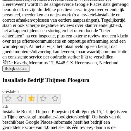
Heerenveen) wordt in de aangeleverde Google Places-data gemengd
beoordeeld: er zijn duidelijke positieve ervaringen over vriendelijk
personeel, meedenken en netjes werk (o.a. cv-ketel-installatie en
correct afmaken/oplossen van eerdere aanpassingen). Tegelijkertijd
staan er ook scherpe negatieve reviews over klantvriendelijkheid,
het afkappen tijdens een storing en het onvoldoende “beter
achterlaten” na een inspectie, plus een externe review met een klacht
over trage offerte/communicatie en onprettige afstemming rond een
warmtepomp. Al met al wijst het totaalbeeld op een bedrijf dat
goede monteurs/uitvoering kan leveren, maar waarbij communicatie
en consistente service per opdracht sterker lijkt te verschillen.
De Kavels, Mercurius 17, 8448 GX Heerenveen, Nederland
Bekijk details
Installatie Bedrijf Thijmen Ploegstra
Gesloten
2.6
Installatie Bedrijf Thijmen Ploegstra (Rolbrêgedyk 15, Tijnje) is een
in Tijnje gevestigd installatie-/loodgietersbedrijf. Op basis van de
beschikbare Google Places-informatie heeft het bedrijf een
gemiddelde score van 4,0 met slechts één review; daarin is de