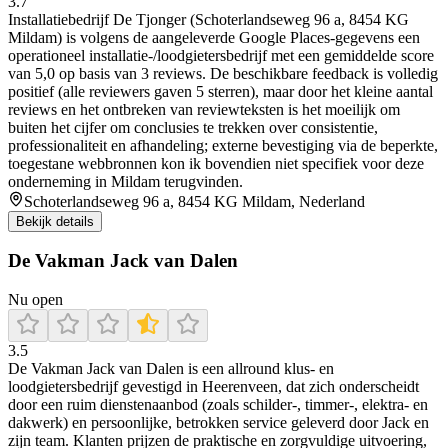
3.7
Installatiebedrijf De Tjonger (Schoterlandseweg 96 a, 8454 KG
Mildam) is volgens de aangeleverde Google Places-gegevens een
operationeel installatie-/loodgietersbedrijf met een gemiddelde score
van 5,0 op basis van 3 reviews. De beschikbare feedback is volledig
positief (alle reviewers gaven 5 sterren), maar door het kleine aantal
reviews en het ontbreken van reviewteksten is het moeilijk om
buiten het cijfer om conclusies te trekken over consistentie,
professionaliteit en afhandeling; externe bevestiging via de beperkte,
toegestane webbronnen kon ik bovendien niet specifiek voor deze
onderneming in Mildam terugvinden.
Schoterlandseweg 96 a, 8454 KG Mildam, Nederland
Bekijk details
De Vakman Jack van Dalen
Nu open
3.5
De Vakman Jack van Dalen is een allround klus- en
loodgietersbedrijf gevestigd in Heerenveen, dat zich onderscheidt
door een ruim dienstenaanbod (zoals schilder-, timmer-, elektra- en
dakwerk) en persoonlijke, betrokken service geleverd door Jack en
zijn team. Klanten prijzen de praktische en zorgvuldige uitvoering,