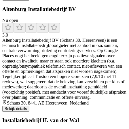
Altenburg Installatiebedrijf BV
Nu open
3.0
Altenburg Installatiebedrijf BV (Schans 30, Heerenveen) is een
technisch installatiebedrijf/loodgieter met aanbod in o.a. sanitair,
centrale verwarming, riolering en rioleringsservices. Op Google
Places oogt het beeld gemengd: er zijn positieve signalen over
contact en kwaliteit, maar er staan ook meerdere klachten (o.a.
onprettig/onsympathiek telefonisch contact, niet-afleveren van een
offerte en opmerkingen dat afspraken niet worden nagekomen).
Tegelijkertijd laat Trustoo een hogere score zien (7,9/10 met 11
reviews), wat suggereert dat de beleving kan verschillen per klus of
medewerker; daardoor is de overall inschatting gemiddeld
(voorzichtig positief), met aandacht voor vooraf duidelijke afspraken
over planning, communicatie en offerte-uitvraag.
Schans 30, 8441 AE Heerenveen, Nederland
Bekijk details
Installatiebedrijf H. van der Wal