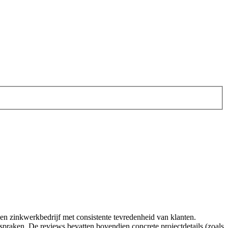
n zinkwerkbedrijf met consistente tevredenheid van klanten.
spraken. De reviews bevatten bovendien concrete projectdetails (zoals