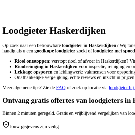
Loodgieter
Haskerdijken
Op zoek naar een betrouwbare
loodgieter in
Haskerdijken
? Wij ton
handig als u een
goedkope loodgieter
zoekt of
loodgieter met spoed
Riool ontstoppen
: verstopt riool of afvoer in
Haskerdijken
? Vi
Rioolreiniging in
Haskerdijken
voor inspectie, reiniging en o
Lekkage opsporen
en leidingwerk: vakmensen voor opsporing 
Onafhankelijke vergelijking, echte reviews en inzicht in prijz
Meer algemene tips? Zie de
FAQ
of zoek op locatie via
loodgieter bij
Ontvang gratis offertes van loodgieters in
Binnen 2 minuten geregeld. Gratis en vrijblijvend vergelijken van lood
Jouw gegevens zijn veilig