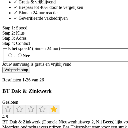
✓ Gratis & vrijblijvend
✓ Bespaar tot 40% door te vergelijken
✓ Binnen 24 uur reactie
✓ Geverifieerde vakbedrijven
Stap
1
:
Spoed
Stap
2
:
Klus
Stap
3
:
Adres
Stap
4
:
Contact
Is het spoed? (binnen 24 uur)
Ja
Nee
Jouw aanvraag is gratis en vrijblijvend.
Volgende stap
Resultaten
1
-
26
van
26
BT Dak & Zinkwerk
Gesloten
4.8
BT Dak & Zinkwerk (Domela Nieuwenhuisweg 2, Nij Beets) lijkt volge
Meerdere opdrachtgevers prijzen Bas Thierry/het team voor een strak 