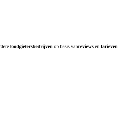
erdere
loodgietersbedrijven
op basis van
reviews
en
tarieven
—