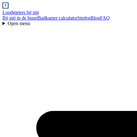
Loodgieters bij mij
Bij mij in de buurt
Badkamer calculator
Steden
Blog
FAQ
Open menu