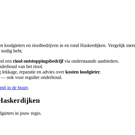
en loodgieters en rioolbedrijven in en rond
Haskerdijken
. Vergelijk me
nodig hebt.
nd een
riool ontstoppingsbedrijf
via onderstaande aanbieders.
nderhoud van het riool.
lekkage, reparatie en advies over
kosten loodgieter
.
en — ook voor regulier onderhoud.
 mij in de buurt
.
Haskerdijken
gieters in jouw regio.