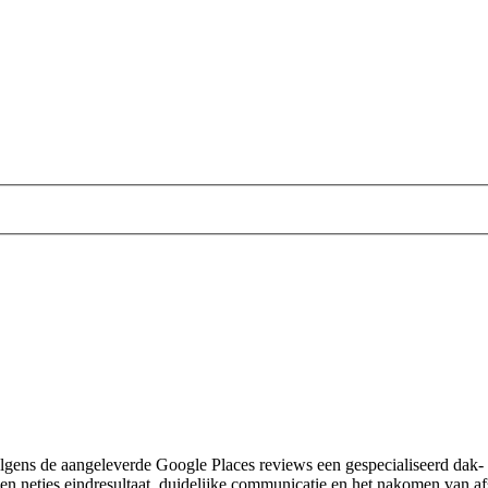
ns de aangeleverde Google Places reviews een gespecialiseerd dak- e
en netjes eindresultaat, duidelijke communicatie en het nakomen van af