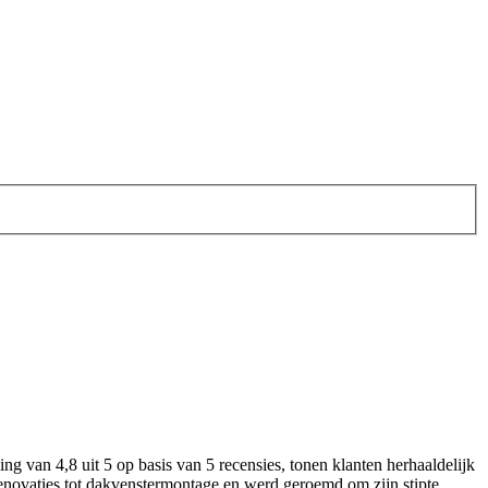
van 4,8 uit 5 op basis van 5 recensies, tonen klanten herhaaldelijk
novaties tot dakvenstermontage en werd geroemd om zijn stipte