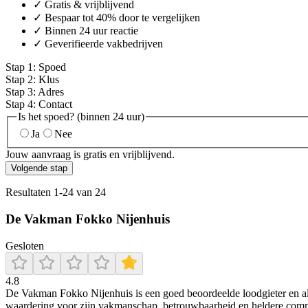
✓ Gratis & vrijblijvend
✓ Bespaar tot 40% door te vergelijken
✓ Binnen 24 uur reactie
✓ Geverifieerde vakbedrijven
Stap
1
:
Spoed
Stap
2
:
Klus
Stap
3
:
Adres
Stap
4
:
Contact
Is het spoed? (binnen 24 uur)
Ja
Nee
Jouw aanvraag is gratis en vrijblijvend.
Volgende stap
Resultaten
1
-
24
van
24
De Vakman Fokko Nijenhuis
Gesloten
4.8
De Vakman Fokko Nijenhuis is een goed beoordeelde loodgieter en all
waardering voor zijn vakmanschap, betrouwbaarheid en heldere comm