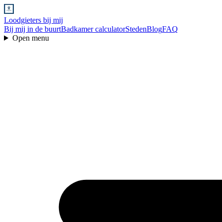
Loodgieters bij mij
Bij mij in de buurt
Badkamer calculator
Steden
Blog
FAQ
Open menu