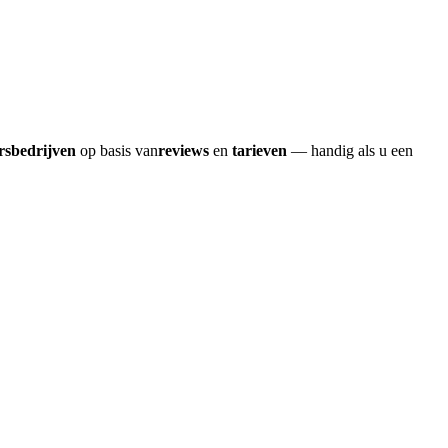
ersbedrijven
op basis van
reviews
en
tarieven
— handig als u een