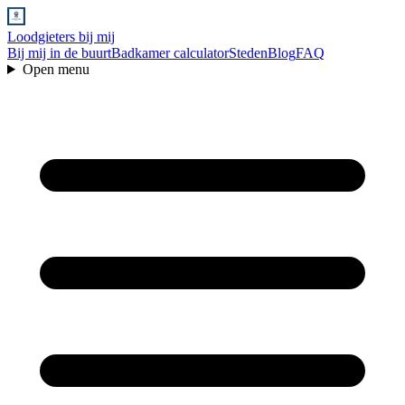
Loodgieters bij mij
Bij mij in de buurt
Badkamer calculator
Steden
Blog
FAQ
Open menu