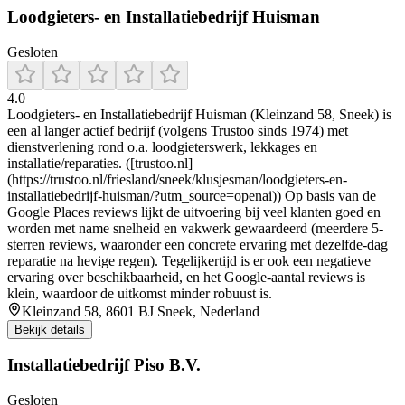
Loodgieters- en Installatiebedrijf Huisman
Gesloten
4.0
Loodgieters- en Installatiebedrijf Huisman (Kleinzand 58, Sneek) is
een al langer actief bedrijf (volgens Trustoo sinds 1974) met
dienstverlening rond o.a. loodgieterswerk, lekkages en
installatie/reparaties. ([trustoo.nl]
(https://trustoo.nl/friesland/sneek/klusjesman/loodgieters-en-
installatiebedrijf-huisman/?utm_source=openai)) Op basis van de
Google Places reviews lijkt de uitvoering bij veel klanten goed en
worden met name snelheid en vakwerk gewaardeerd (meerdere 5-
sterren reviews, waaronder een concrete ervaring met dezelfde-dag
reparatie na hevige regen). Tegelijkertijd is er ook een negatieve
ervaring over beschikbaarheid, en het Google-aantal reviews is
klein, waardoor de uitkomst minder robuust is.
Kleinzand 58, 8601 BJ Sneek, Nederland
Bekijk details
Installatiebedrijf Piso B.V.
Gesloten