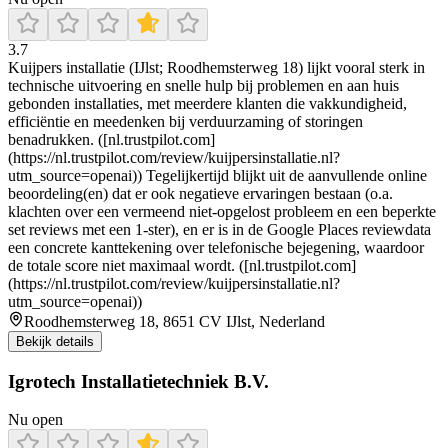
3.7
Kuijpers installatie (IJlst; Roodhemsterweg 18) lijkt vooral sterk in
technische uitvoering en snelle hulp bij problemen en aan huis
gebonden installaties, met meerdere klanten die vakkundigheid,
efficiëntie en meedenken bij verduurzaming of storingen
benadrukken. ([nl.trustpilot.com]
(https://nl.trustpilot.com/review/kuijpersinstallatie.nl?
utm_source=openai)) Tegelijkertijd blijkt uit de aanvullende online
beoordeling(en) dat er ook negatieve ervaringen bestaan (o.a.
klachten over een vermeend niet-opgelost probleem en een beperkte
set reviews met een 1-ster), en er is in de Google Places reviewdata
een concrete kanttekening over telefonische bejegening, waardoor
de totale score niet maximaal wordt. ([nl.trustpilot.com]
(https://nl.trustpilot.com/review/kuijpersinstallatie.nl?
utm_source=openai))
Roodhemsterweg 18, 8651 CV IJlst, Nederland
Bekijk details
Igrotech Installatietechniek B.V.
Nu open