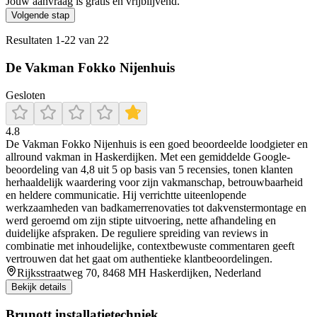
Jouw aanvraag is gratis en vrijblijvend.
Volgende stap
Resultaten
1
-
22
van
22
De Vakman Fokko Nijenhuis
Gesloten
4.8
De Vakman Fokko Nijenhuis is een goed beoordeelde loodgieter en
allround vakman in Haskerdijken. Met een gemiddelde Google-
beoordeling van 4,8 uit 5 op basis van 5 recensies, tonen klanten
herhaaldelijk waardering voor zijn vakmanschap, betrouwbaarheid
en heldere communicatie. Hij verrichtte uiteenlopende
werkzaamheden van badkamerrenovaties tot dakvenstermontage en
werd geroemd om zijn stipte uitvoering, nette afhandeling en
duidelijke afspraken. De reguliere spreiding van reviews in
combinatie met inhoudelijke, contextbewuste commentaren geeft
vertrouwen dat het gaat om authentieke klantbeoordelingen.
Rijksstraatweg 70, 8468 MH Haskerdijken, Nederland
Bekijk details
Brunott installatietechniek