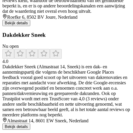
reviews klein, waardoor de betrouwbaarheid van het gemiddelde
beperkt is, en er is op andere beoordelingskanalen een aanwijzing
dat de waardering niet overal even hoog uitvalt.
Roefke 6, 8502 BV Joure, Nederland
Bekijk details
Dakdekker Sneek
Nu open
4.0
Dakdekker Sneek (Almastraat 14, Sneek) is een dak- en
aannemingspartij die volgens de beschikbare Google Places
feedback vooral goed scoort op het uitvoeren van dakrenovaties en
reparaties met aandacht voor afwerking. De drie Google-recensies
zijn overwegend positief en benoemen concreet werk aan o.a.
pannen/dakvernieuwing en gerepareerde dakranden. Ook op
Trustpilot wordt met een TrustScore van 4,0 (3 reviews) onder
andere snelle beschikbaarheid en nette uitvoering genoemd, wat
samen een betrouwbaar beeld geeft, al is het totale aantal reviews op
meerdere platforms nog beperkt.
Almastraat 14, 8601 EW Sneek, Nederland
Bekijk details