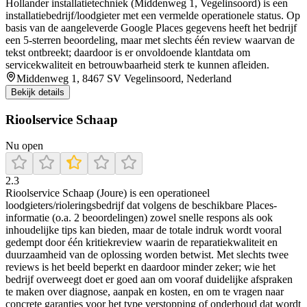
Hollander installatietechniek (Middenweg 1, Vegelinsoord) is een
installatiebedrijf/loodgieter met een vermelde operationele status. Op
basis van de aangeleverde Google Places gegevens heeft het bedrijf
een 5-sterren beoordeling, maar met slechts één review waarvan de
tekst ontbreekt; daardoor is er onvoldoende klantdata om
servicekwaliteit en betrouwbaarheid sterk te kunnen afleiden.
Middenweg 1, 8467 SV Vegelinsoord, Nederland
Bekijk details
Rioolservice Schaap
Nu open
2.3
Rioolservice Schaap (Joure) is een operationeel
loodgieters/rioleringsbedrijf dat volgens de beschikbare Places-
informatie (o.a. 2 beoordelingen) zowel snelle respons als ook
inhoudelijke tips kan bieden, maar de totale indruk wordt vooral
gedempt door één kritiekreview waarin de reparatiekwaliteit en
duurzaamheid van de oplossing worden betwist. Met slechts twee
reviews is het beeld beperkt en daardoor minder zeker; wie het
bedrijf overweegt doet er goed aan om vooraf duidelijke afspraken
te maken over diagnose, aanpak en kosten, en om te vragen naar
concrete garanties voor het type verstopping of onderhoud dat wordt