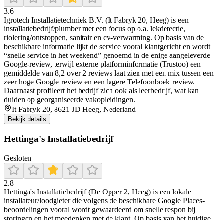
3.6
Igrotech Installatietechniek B.V. (It Fabryk 20, Heeg) is een
installatiebedrijf/plumber met een focus op o.a. lekdetectie,
riolering/ontstoppen, sanitair en cv-verwarming. Op basis van de
beschikbare informatie lijkt de service vooral klantgericht en wordt
“snelle service in het weekend” genoemd in de enige aangeleverde
Google-review, terwijl externe platforminformatie (Trustoo) een
gemiddelde van 8,2 over 2 reviews laat zien met een mix tussen een
zeer hoge Google-review en een lagere Telefoonboek-review.
Daarnaast profileert het bedrijf zich ook als leerbedrijf, wat kan
duiden op georganiseerde vakopleidingen.
It Fabryk 20, 8621 JD Heeg, Nederland
Bekijk details
Hettinga's Installatiebedrijf
Gesloten
2.8
Hettinga's Installatiebedrijf (De Opper 2, Heeg) is een lokale
installateur/loodgieter die volgens de beschikbare Google Places-
beoordelingen vooral wordt gewaardeerd om snelle respon bij
storingen en het meedenken met de klant. Op basis van het huidige