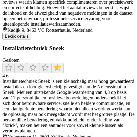
reviews waarin klanten specifiek complimenteren over precisiewerk
en correcte afdichting. Hoewel het aantal reviews beperkt is, wijst
de inhoud en de afwezigheid van negatieve meldingen in de dataset
op een betrouwbare, professionele service-ervaring voor
uiteenlopende installatiewerkzaamheden.
Kadijk 9, 8463 VC Rotsterhaule, Nederland
Bekijk details
Installatietechniek Sneek
Gesloten
4.6
Installatietechniek Sneek is een kleinschalig maar hoog gewaardeerd
installatie‑ en loodgietersbedrijf gevestigd aan de Nolensstraat in
Sneek. Met een uitstekende Google‑waardering van 4,8 op basis
van 17 persoonlijke en positieve beoordelingen onderscheidt het
zich door betrouwbare service, snelle en heldere communicatie, en
een klantgerichte benadering waarin niet alleen wordt gewerkt aan
de oplossing maar ook meegedacht wordt met het grotere plaatje. De
persoonlijke benadering en vakkundigheid, onder leiding van
‘Jorick’, maken het een aanrader voor zowel kleine klussen als
verbouwplannen.
Nolensstraat 11, 8603 AV Sneek, Nederland