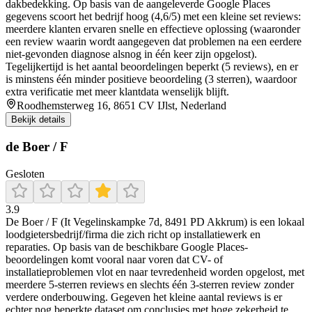
dakbedekking. Op basis van de aangeleverde Google Places
gegevens scoort het bedrijf hoog (4,6/5) met een kleine set reviews:
meerdere klanten ervaren snelle en effectieve oplossing (waaronder
een review waarin wordt aangegeven dat problemen na een eerdere
niet-gevonden diagnose alsnog in één keer zijn opgelost).
Tegelijkertijd is het aantal beoordelingen beperkt (5 reviews), en er
is minstens één minder positieve beoordeling (3 sterren), waardoor
extra verificatie met meer klantdata wenselijk blijft.
Roodhemsterweg 16, 8651 CV IJlst, Nederland
Bekijk details
de Boer / F
Gesloten
3.9
De Boer / F (It Vegelinskampke 7d, 8491 PD Akkrum) is een lokaal
loodgietersbedrijf/firma die zich richt op installatiewerk en
reparaties. Op basis van de beschikbare Google Places-
beoordelingen komt vooral naar voren dat CV- of
installatieproblemen vlot en naar tevredenheid worden opgelost, met
meerdere 5-sterren reviews en slechts één 3-sterren review zonder
verdere onderbouwing. Gegeven het kleine aantal reviews is er
echter nog beperkte dataset om conclusies met hoge zekerheid te