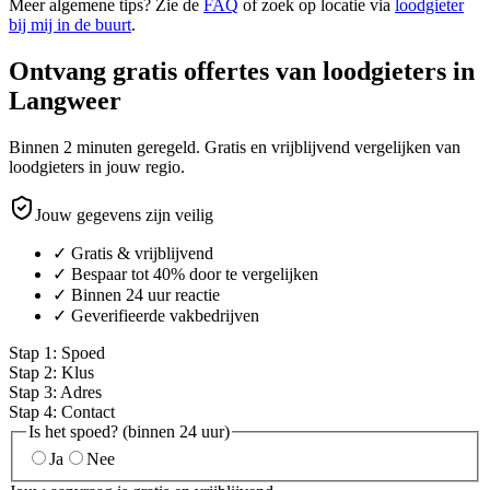
Meer algemene tips? Zie de
FAQ
of zoek op locatie via
loodgieter
bij mij in de buurt
.
Ontvang gratis offertes van loodgieters in
Langweer
Binnen 2 minuten geregeld. Gratis en vrijblijvend vergelijken van
loodgieters in jouw regio.
Jouw gegevens zijn veilig
✓ Gratis & vrijblijvend
✓ Bespaar tot 40% door te vergelijken
✓ Binnen 24 uur reactie
✓ Geverifieerde vakbedrijven
Stap
1
:
Spoed
Stap
2
:
Klus
Stap
3
:
Adres
Stap
4
:
Contact
Is het spoed? (binnen 24 uur)
Ja
Nee