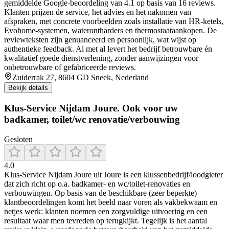
gemiddelde Google-beoordeling van 4.1 op basis van 16 reviews.
Klanten prijzen de service, het advies en het nakomen van
afspraken, met concrete voorbeelden zoals installatie van HR-ketels,
Evohome-systemen, waterontharders en thermostaataankopen. De
reviewteksten zijn genuanceerd en persoonlijk, wat wijst op
authentieke feedback. Al met al levert het bedrijf betrouwbare én
kwalitatief goede dienstverlening, zonder aanwijzingen voor
onbetrouwbare of gefabriceerde reviews.
Zuiderrak 27, 8604 GD Sneek, Nederland
Bekijk details
Klus-Service Nijdam Joure. Ook voor uw
badkamer, toilet/wc renovatie/verbouwing
Gesloten
4.0
Klus-Service Nijdam Joure uit Joure is een klussenbedrijf/loodgieter
dat zich richt op o.a. badkamer- en wc/toilet-renovaties en
verbouwingen. Op basis van de beschikbare (zeer beperkte)
klantbeoordelingen komt het beeld naar voren als vakbekwaam en
netjes werk: klanten noemen een zorgvuldige uitvoering en een
resultaat waar men tevreden op terugkijkt. Tegelijk is het aantal